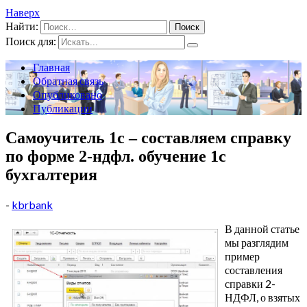
Наверх
Найти:
Поиск для:
Главная
Обратная связь
Опубликовано
Публикации
Самоучитель 1с – составляем справку
по форме 2-ндфл. обучение 1с
бухгалтерия
-
kbrbank
В данной статье
мы разглядим
пример
составления
справки 2-
НДФЛ, о взятых