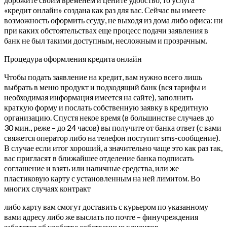
«кредит онлайн» создана как раз для вас. Сейчас вы имеете
возможность оформить ссуду, не выходя из дома либо офиса: ни
при каких обстоятельствах еще процесс подачи заявления в
банк не был такими доступным, несложным и прозрачным.
Процедура оформления кредита онлайн
Чтобы подать заявление на кредит, вам нужно всего лишь
выбрать в меню продукт и подходящий банк (вся тарифы и
необходимая информация имеется на сайте), заполнить
краткую форму и послать собственную заявку в кредитную
организацию.
Спустя некое время (в большинстве случаев до
30 мин., реже – до 24 часов) вы получите от банка ответ (с вами
свяжется оператор либо на телефон поступит sms-сообщение).
В случае если итог хороший, а значительно чаще это как раз так,
вас пригласят в ближайшее отделение банка подписать
соглашение и взять или наличные средства, или же
пластиковую карту с установленным на ней лимитом. Во
многих случаях контракт
либо карту вам смогут доставить с курьером по указанному
вами адресу либо же выслать по почте – финучреждения
заботятся об удобстве собственных клиентов.