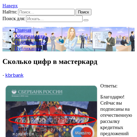
Наверх
Найти:
Поиск для:
Главная
Обратная связь
Опубликовано
Публикации
Сколько цифр в мастеркард
-
kbrbank
Ответы:
Благодарю!
Сейчас вы
подписаны на
отечественную
рассылку
кредитных
предложений