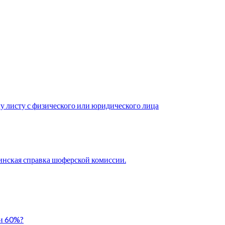
у листу с физического или юридического лица
нская справка шоферской комиссии.
ли 60%?