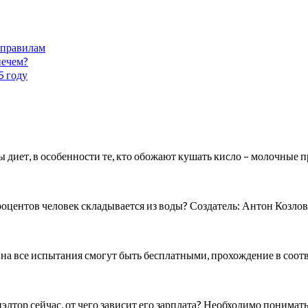
 правилам
нечем?
5 году
 диет, в особенности те, кто обожают кушать кисло – молочные 
оцентов человек складывается из воды? Создатель: Антон Козлов
 на все испытания смогут быть бесплатными, прохождение в соот
иэлтор сейчас, от чего зависит его зарплата? Необходимо понимат