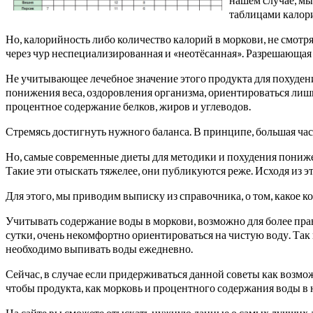
таблицами калор
Но, калорийность либо количество калорий в моркови, не смотря н
через чур неспециализированная и «неотёсанная». Разрешающая
Не учитывающее лечебное значение этого продукта для похудени
понижения веса, оздоровления организма, ориентироваться лишь
процентное содержание белков, жиров и углеводов.
Стремясь достигнуть нужного баланса. В принципе, большая час
Но, самые современные диеты для методики и похудения пониже
Такие эти отыскать тяжелее, они публикуются реже. Исходя из 
Для этого, мы приводим выписку из справочника, о том, какое 
Учитывать содержание воды в моркови, возможно для более прав
сутки, очень некомфортно ориентироваться на чистую воду. Так к
необходимо выпивать воды ежедневно.
Сейчас, в случае если придерживаться данной советы как возмож
чтобы продукта, как морковь и процентного содержания воды в 
На сайте вы сможете отыскать нужную данные о самых лучших 