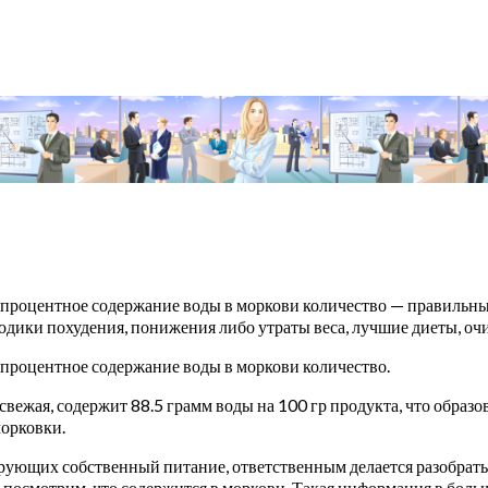
 процентное содержание воды в моркови количество — правильный 
дики похудения, понижения либо утраты веса, лучшие диеты, очи
 процентное содержание воды в моркови количество.
свежая, содержит 88.5 грамм воды на 100 гр продукта, что образ
орковки.
ующих собственный питание, ответственным делается разобратьс
 посмотрим, что содержится в моркови. Такая информация в бол