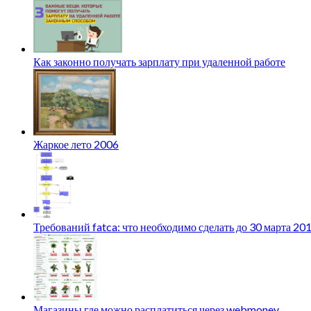
Как законно получать зарплату при удаленной работе
Жаркое лето 2006
Требований fatca: что необходимо сделать до 30 марта 20
Магазины где можно расплатиться через webmoney