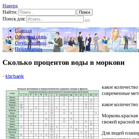
Наверх
Найти:
Поиск для:
Главная
Обратная связь
Опубликовано
Публикации
Сколько процентов воды в моркови
-
kbrbank
какое количество
современные мето
какое количество
Морковь красная 
свежей красной м
Для людей планир
нашем случае, мы