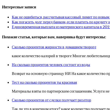
Интересные записи
Как не ошибиться, рассчитывая кассовый лимит по новым
Как погасить долг перед банком, если платить по кредиту 
Единовременная выплата из материнского капитала в 201
Похожие статьи, которые вам, наверника будут интересны:
Сколько процентов жирности в домашнем твороге
какое количество калорий в твороге Многие любительницы
На сколько процентов человек состоит из воды
Возврат на основную страницу НИ На какое количество пр
Тест на сколько процентов ты красивая
Материалы взяты по партнерским соглашениям. Услуги не
Сколько процентов от сделки получает риэлтор
Так ли это в конечном итоге? какое количество получает р