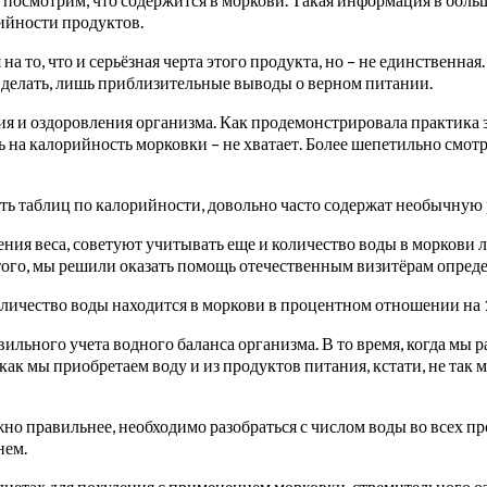
ийности продуктов.
а то, что и серьёзная черта этого продукта, но – не единственная
 делать, лишь приблизительные выводы о верном питании.
я и оздоровления организма. Как продемонстрировала практика зд
 на калорийность морковки – не хватает.
Более шепетильно смотр
ть таблиц по калорийности, довольно часто содержат необычную 
ния веса, советуют учитывать еще и количество воды в моркови 
этого, мы решили оказать помощь отечественным визитёрам опреде
количество воды находится в моркови в процентном отношении на 
ильного учета водного баланса организма. В то время, когда мы 
ак мы приобретаем воду и из продуктов питания, кстати, не так м
но правильнее, необходимо разобраться с числом воды во всех пр
нем.
диетах для похудения с применением морковки, стремительного 