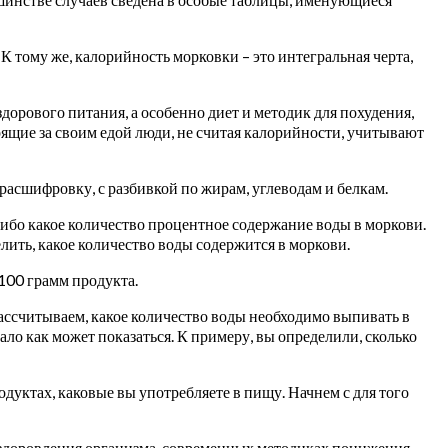
. К тому же, калорийность морковки – это интегральная черта,
орового питания, а особенно диет и методик для похудения,
ящие за своим едой люди, не считая калорийности, учитывают
расшифровку, с разбивкой по жирам, углеводам и белкам.
либо какое количество процентное содержание воды в моркови.
лить, какое количество воды содержится в моркови.
100 грамм продукта.
рассчитываем, какое количество воды необходимо выпивать в
ало как может показаться. К примеру, вы определили, сколько
одуктах, каковые вы употребляете в пищу. Начнем с для того
оздоровления организма, современных методиках понижения