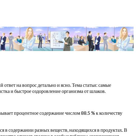
ответ на вопрос детально и ясно. Тема статьи: самые
стка и быстрое оздоровление организма от шлаков.
овывает процентное содержание числом 88.5 % к количеству
я в содержании разных веществ, находящихся в продуктах. В
ьшинстве случаев сведена в особые таблицы, именующиеся