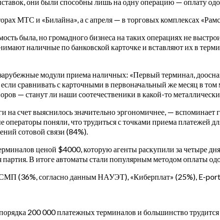
ставок, они были способны лишь на одну операцию — оплату одо
торах МТС и «Билайна», а с апреля — в торговых комплексах «Рамс
ость была, но громадного бизнеса на таких операциях не выстро
нимают наличные по банковской карточке и вставляют их в термина
арубежные модули приема наличных: «Первый терминал, дооснаще
ли сравнивать с карточными в первоначальный же месяц в том мест
ров — станут ли наши соотечественики в какой-то металлический
еньги на счет выяснилось значительно эргономичнее, — вспомина
ераторы поняли, что трудиться с точками приема платежей для н
ений сотовой связи (84%).
х терминалов ценой $4000, которую агенты раскупили за четыре 
ья партия. В итоге автоматы стали популярным методом оплаты од
П (36%, согласно данным НАУЭТ), «Киберплат» (25%), E-port (
орядка 200 000 платежных терминалов и большинство трудится п