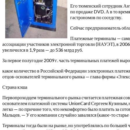
Его тюменский сотрудник Ант
по продаже DVD. А в то время
гастрономов по соседству.
Сейчас предприниматель обла
Платежные терминалы — самы
ассоциации участников электронной торговли (НАУЭТ), в 2006-
увеличился в 1,9 раза — до 536 млрд руб.
За первое полугодие 2009 г. часть терминальных платежей выро
какое количество в Российской Федерации электронных платежн
отцов-основателей терминального рынка — глава фирмы «Элекс
Страна кэша
Первопроходцем терминального рынка считается платежная сово
основателем платежной системы UnionСard Сергеем Кузиным,
легко — по причине того, что некомфортно было платить за сот
Мальцев. — У его компании случайно завалялся (какое-то старь
Терминалы тогда были на рынке, но употреблялись по большей 