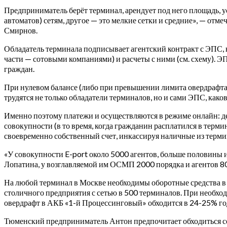
Предприниматель берёт терминал, арендует под него площадь, у
автоматов) сетям, другое — это мелкие сетки и средние», — о
Смирнов.
Обладатель терминала подписывает агентский контракт с ЭПС, 
части — сотовыми компаниями) и расчеты с ними (см. схему). ЭП
граждан.
При нулевом балансе (либо при превышении лимита овердрафта,
трудятся не только обладатели терминалов, но и сами ЭПС, ка
Именно поэтому платежи и осуществляются в режиме онлайн: де
совокупности (в то время, когда гражданин расплатился в терми
своевременно собственный счет, инкассируя наличные из терми
«У совокупности E-port около 5000 агентов, больше половины 
Лопатина, у возглавляемой им ОСМП 2000 порядка и агентов 80
На любой терминал в Москве необходимы оборотные средства в ко
столичного предприятия с сетью в 500 терминалов. При необход
овердрафт в АКБ «1-й Процессинговый» обходится в 24-25% го
Тюменский предприниматель Антон предпочитает обходиться со