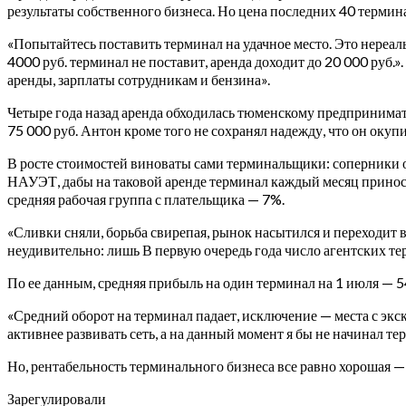
результаты собственного бизнеса. Но цена последних 40 термина
«Попытайтесь поставить терминал на удачное место. Это нереал
4000 руб. терминал не поставит, аренда доходит до 20 000 руб.»
аренды, зарплаты сотрудникам и бензина».
Четыре года назад аренда обходилась тюменскому предпринимате
75 000 руб. Антон кроме того не сохранял надежду, что он окупит
В росте стоимостей виноваты сами терминальщики: соперники о
НАУЭТ, дабы на таковой аренде терминал каждый месяц приносил
средняя рабочая группа с плательщика — 7%.
«Сливки сняли, борьба свирепая, рынок насытился и переходит в 
неудивительно: лишь В первую очередь года число агентских т
По ее данным, средняя прибыль на один терминал на 1 июля — 54
«Средний оборот на терминал падает, исключение — места с экс
активнее развивать сеть, а на данный момент я бы не начинал т
Но, рентабельность терминального бизнеса все равно хорошая — 
Зарегулировали