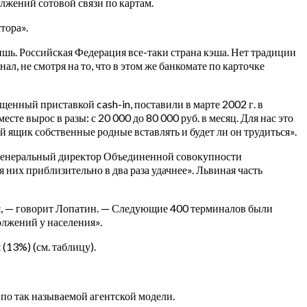
лжений сотовой связи по картам.
тора».
ишь. Российская Федерация все-таки страна кэша. Нет традиции
л, не смотря на то, что в этом же банкомате по карточке
нный приставкой cash-in, поставили в марте 2002 г. в
е вырос в разы: с 20 000 до 80 000 руб. в месяц. Для нас это
 ящик собственные родные вставлять и будет ли он трудиться».
ет генеральный директор Объединенной совокупности
их приблизительно в два раза удачнее». Львиная часть
дня, — говорит Лопатин. — Следующие 400 терминалов были
олжений у населения».
13%) (см. таблицу).
о так называемой агентской модели.