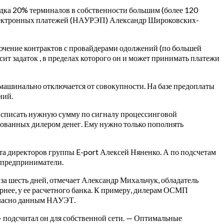
рядка 20% терминалов в собственности большим (более 120
а электронных платежей (НАУРЭП) Александр Широковских-
лючение контрактов с провайдерами одолжений (по большей
сит задаток , в пределах которого он и может принимать платежи
машинально отключается от совокупности. На базе предоплаты
ний.
ь списать нужную сумму по сигналу процессинговой
ированных дилером денег. Ему нужно только пополнять
та директоров группы E-port Алексей Няненко. А по подсчетам
е предприниматели.
 за шесть дней, отмечает Александр Михальчук, обладатель
ернее, у ее расчетного банка. К примеру, дилерам ОСМП
гласно данным НАУЭТ.
 подсчитал он для собственной сети. — Оптимальные