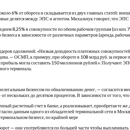
около 6% от оборота и складывается из двух главных статей: вн
овые делятся между ЭПС и агентом. Михальчук говорит, что ЭПС 
еднем 8,25% в совокупности по обеим рабочим группам (из них 7
бизнеса в зависимости от различных параметров (аренда, рабочая 
айдеров одолжений. «Низкая доходность платежных совокупносте
ва. — ОСМП, к примеру, при обороте в 108 млрд руб. за первое
 прибыль могла составить 150 миллионов рублей.». Получают ЭПС
дного терминала.
 нелегальным бизнесом по обналичиванию денег, — согласится м
— от нескольких до десятков процентов. В зависимости от того, ч
твенный расчетный счет в банке, а реализовывает, приобретая те 
ласно данным одного из обладателей терминальной сети в Москв
 терминальном бизнесе, по крайней мере
борот — они употребляются по большей части чтобы выплачивать 