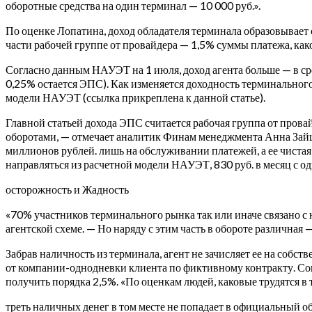
оборотные средства на один терминал — 10 000 руб.».
По оценке Лопатина, доход обладателя терминала образовывает 
части рабочей группе от провайдера — 1,5% суммы платежа, как
Согласно данным НАУЭТ на 1 июля, доход агента больше — в ср
0,25% остается ЭПС). Как изменяется доходность терминального 
модели НАУЭТ (ссылка прикреплена к данной статье).
Главной статьей дохода ЭПС считается рабочая группа от пров
оборотами, — отмечает аналитик Финам менеджмента Анна Зайце
миллионов рублей. лишь на обслуживании платежей, а ее чистая
направляться из расчетной модели НАУЭТ, 830 руб. в месяц с о
осторожность и Жадность
«70% участников терминального рынка так или иначе связано с
агентской схеме. — Но наряду с этим часть в обороте различная 
Забрав наличность из терминала, агент не зачисляет ее на собс
от компании-однодневки клиента по фиктивному контракту. Сог
получить порядка 2,5%. «По оценкам людей, каковые трудятся в
треть наличных денег в том месте не попадает в официальный о