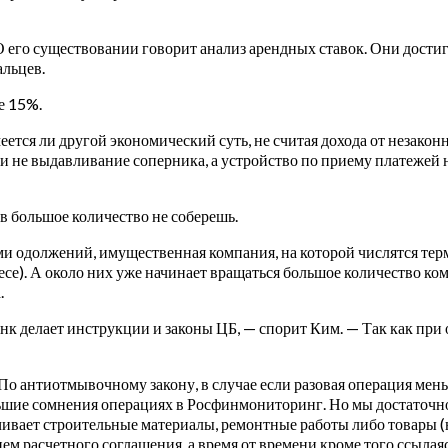
его существовании говорит анализ арендных ставок. Они достигл
альцев.
е 15%.
тся ли другой экономический суть, не считая дохода от незакон
и и не выдавливание соперника, а устройство по приему платежей 
в большое количество не соберешь.
и одолжений, имущественная компания, на которой числятся тер
се). А около них уже начинает вращаться большое количество ко
.
нк делает инструкции и законы ЦБ, — спорит Ким. — Так как при 
«По антиотмывочному закону, в случае если разовая операция мен
ие сомнения операциях в Росфинмониторинг. Но мы достаточно с
ивает строительные материалы, ремонтные работы либо товары (не
м расчетного соглашения, а время от времени кроме того ссылаясь