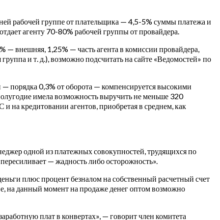
ешней рабочей группе от плательщика — 4,5-5% суммы платежа и
отдает агенту 70-80% рабочей группы от провайдера.
% — внешняя, 1,25% — часть агента в комиссии провайдера,
группа и т. д.), возможно подсчитать на сайте «Ведомостей» по
й — порядка 0,3% от оборота — компенсируется высокими
 полугодие имела возможность выручить не меньше 320
 и на кредитовании агентов, приобретая в среднем, как
енеджер одной из платежных совокупностей, трудящихся по
то пересиливает — жадность либо осторожность».
же деньги плюс процент безналом на собственный расчетный счет
е, на данный момент на продаже денег оптом возможно
заработную плат в конвертах», — говорит член комитета