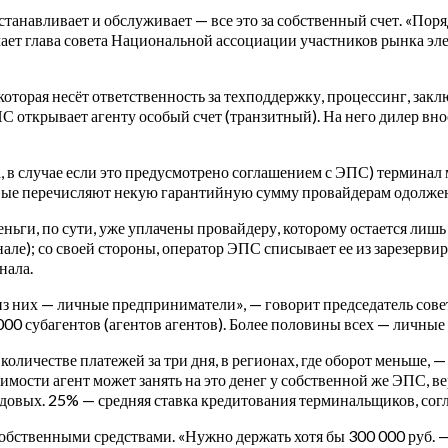
станавливает и обслуживает — все это за собственный счет. «По
тмечает глава совета Национальной ассоциации участников рынк
которая несёт ответственность за техподдержку, процессинг, зак
С открывает агенту особый счет (транзитный). На него дилер вно
 в случае если это предусмотрено соглашением с ЭПС) терминал 
ковые перечисляют некую гарантийную сумму провайдерам одолже
ньги, по сути, уже уплачены провайдеру, которому остается лиш
нале); со своей стороны, оператор ЭПС списывает ее из зарезерв
нала.
из них — личные предприниматели», — говорит председатель сове
00 субагентов (агентов агентов). Более половины всех — личны
личестве платежей за три дня, в регионах, где оборот меньше, —
имости агент может занять на это денег у собственной же ЭПС, в
довых. 25% — средняя ставка кредитования терминальщиков, со
бственными средствами. «Нужно держать хотя бы 300 000 руб. —