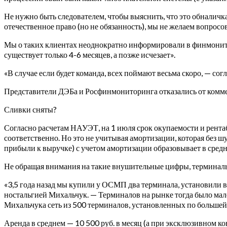
Не нужно быть следователем, чтобы выяснить, что это обналичк
отечественное право (но не обязанность), мы не желаем вопросов
Мы о таких клиентах неоднократно информировали в финмонитор
существует только 4-6 месяцев, а позже исчезает».
«В случае если будет команда, всех поймают весьма скоро, — с
Представители ДЭБа и Росфинмониторинга отказались от комм
Сливки сняты?
Согласно расчетам НАУЭТ, на 1 июля срок окупаемости и рента
соответственно. Но это не учитывая амортизации, которая без 
прибыли к выручке) с учетом амортизации образовывает в сред
Не обращая внимания на такие внушительные цифры, терминальщи
«3,5 года назад мы купили у ОСМП два терминала, установили в 
ностальгией Михальчук. — Терминалов на рынке тогда было мало,
Михальчука сеть из 500 терминалов, установленных по большей 
Аренда в среднем — 10 500 руб. в месяц (а при эксклюзивном ко