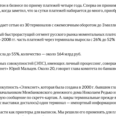
он в бизнесе по приему платежей четыре года. Сперва он приним
, когда заметил, что за сутки платежей набирается до много, при
дает сетью из 30 терминалов с ежемесячным оборотом до 3 милли
й быстрорастущий сегмент русского рынка моментальных плате
2008 гг. часть платежей через терминалы выросла с 26% до 52% 
сла до 55%, количество — около 164 млрд руб.
ых совокупностей (ЭПС), имеющих личный процессинг, совершенн
нет» Юрий Мальцев. Около 20, говорит глава комитета по банк
купность «Элекснет», которая была создана в 2000 г. бывшим г
 начальником Межбанковского денежного дома Николаем Редько
овую сообщение по скретч-картам. А лавры терминальные прежде в
е с выставки досталось) один терминал — импортный информацион
части как принтеры для выписок. Мы решили его применять для 