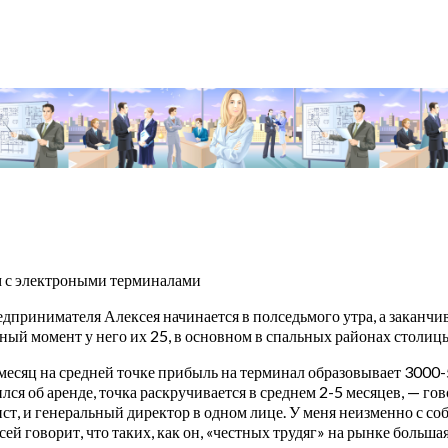
м с электроными терминалами
дпринимателя Алексея начинается в полседьмого утра, а заканчив
ный момент у него их 25, в основном в спальных районах столиц
месяц на средней точке прибыль на терминал образовывает 3000-5
ился об аренде, точка раскручивается в среднем 2-5 месяцев, — гов
ист, и генеральный директор в одном лице. У меня неизменно с со
ей говорит, что таких, как он, «честных трудяг» на рынке большая