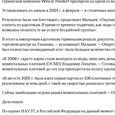
германской компании Wincor Nixdorf приобрели на одной из вы
Устанавливать их начали в 2001 г. в феврале — в столичных кон
Результаты были «не блестящие», продолжает Мальцев: «Окупаем
платить по карточкам. Я время от времени подмечаю, как люди с
возможно оплатить те же услуги без рабочей группы».
В итоге к импортным карточным терминалам решили докупить з
торговом центре на Тишинке, — вспоминает Мальцев. — Оборот ес
был полностью неожиданный итог: было большое количество спо
«В 2004 г. скретч-карты стали выходить из моды, зачислять д
моментальных платежей (ОСМП) Владимир Лопатин. — Сотовые оп
моментальных платежей до сих пор приходится на оплату одолж
«В августе 2005 г. была взята первая партия из 100 платежны
реализованы за чемь дней, с такой же скоростью разошлась трет
Сейчас наибольшие игроки рынка моментальных платежей — ОСМ
Дело пошло
По оценке НАУЭТ, в Российской Федерации на данный момент п