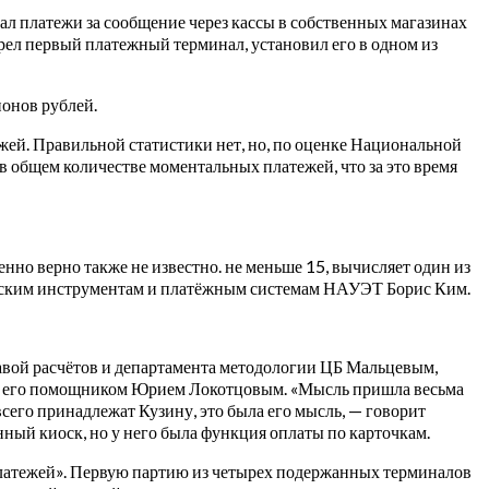
ал платежи за сообщение через кассы в собственных магазинах
обрел первый платежный терминал, установил его в одном из
онов рублей.
жей.
Правильной статистики нет, но, по оценке Национальной
в общем количестве моментальных платежей, что за это время
о верно также не известно. не меньше 15, вычисляет один из
овским инструментам и платёжным системам НАУЭТ Борис Ким.
лавой расчётов и департамента методологии ЦБ Мальцевым,
 и его помощником Юрием Локотцовым. «Мысль пришла весьма
сего принадлежат Кузину, это была его мысль, — говорит
ный киоск, но у него была функция оплаты по карточкам.
платежей». Первую партию из четырех подержанных терминалов