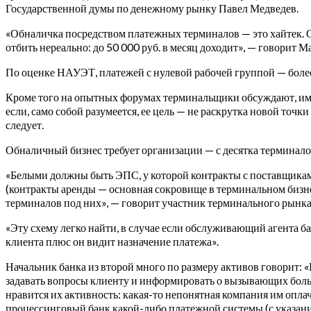
Государственной думы по денежному рынку Павел Медведев.
«Обналичка посредством платежных терминалов — это хайтек. О 
отбить нереально: до 50 000 руб. в месяц доходит», — говорит М
По оценке НАУЭТ, платежей с нулевой рабочей группой — боле
Кроме того на опытных форумах терминальщики обсуждают, имее
если, само собой разумеется, ее цель — не раскрутка новой точк
следует.
Обналичный бизнес требует организации — с десятка терминало
«Белыми должны быть ЭПС, у которой контракты с поставщикам
(контракты аренды — основная сокровище в терминальном бизне
терминалов под них», — говорит участник терминального рынка
«Эту схему легко найти, в случае если обслуживающий агента ба
клиента плюс он видит назначение платежа».
Начальник банка из второй много по размеру активов говорит: 
задавать вопросы клиенту и информировать о вызывающих больш
нравится их активность: какая-то непонятная компания им оплач
процессинговый банк какой-либо платежной системы (с указание