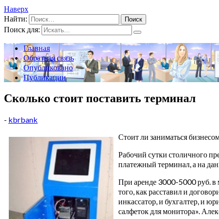
Наверх
Найти:
Поиск для:
Главная
Обратная связь
Опубликовано
Публикации
Сколько стоит поставить терминал
-
kbrbank
Стоит ли заниматься бизнесо
Рабочий сутки столичного пре
платежный терминал, а на дан
При аренде 3000-5000 руб. в 
того, как расставил и договор
инкассатор, и бухгалтер, и юр
салфеток для монитора». Алекс