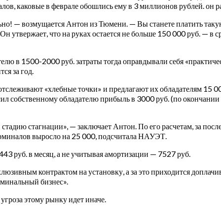
лов, каковые в феврале обошлись ему в 3 миллионов рублей. он ра
ьно! — возмущается Антон из Тюмени. — Вы станете платить такую
. Он утвержает, что на руках остается не больше 150 000 руб. — 
лю в 1500-2000 руб. затраты тогда оправдывали себя «практически
ся за год.
тслеживают «хлебные точки» и предлагают их обладателям 15 000
 собственному обладателю прибыль в 3000 руб. (по окончании вы
стадию стагнации», — заключает Антон. По его расчетам, за после
ерминалов выросло на 25 000, подсчитала НАУЭТ.
43 руб. в месяц, а не учитывая амортизации — 7527 руб.
клюзивным контрактом на установку, а за это приходится доплач
ерминальный бизнес».
угроза этому рынку идет иначе.