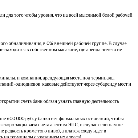
и для того чтобы уровня, что на всей мыслимой белой рабочей
ного обналичивания, в 0% внешней рабочей группе. В случае
не находится в собственном магазине, где аренда ничего не
миналы, и компания, арендующая места под терминалы
мпаний-однодневок, каковые действуют через субаренду мест и
открытии счета банк обязан узнать главную деятельность
ьше 600 000 руб. у банка нет формальных оснований, чтобы
коро закрываем счета агентам ЭПС, в случае если нам не
 редкость кроме того пиво), а платеж сходу идет в
 на терминалы с указанием их адреса).