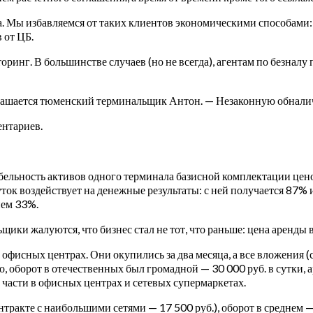
а. Мы избавляемся от таких клиентов экономическими способами:
 от ЦБ.
инг. В большинстве случаев (но не всегда), агентам по безналу
оглашается тюменский терминальщик Антон. — Незаконную обналич
ентариев.
бельность активов одного терминала базисной комплектации цено
шуток воздействует на денежные результаты: с ней получается 87
нем 33%.
ки жалуются, что бизнес стал не тот, что раньше: цена аренды 
офисных центрах. Они окупились за два месяца, а все вложения (с
 оборот в отечественных был громадной — 30 000 руб. в сутки, а
части в офисных центрах и сетевых супермаркетах.
нтракте с наибольшими сетями — 17 500 руб.), оборот в среднем 