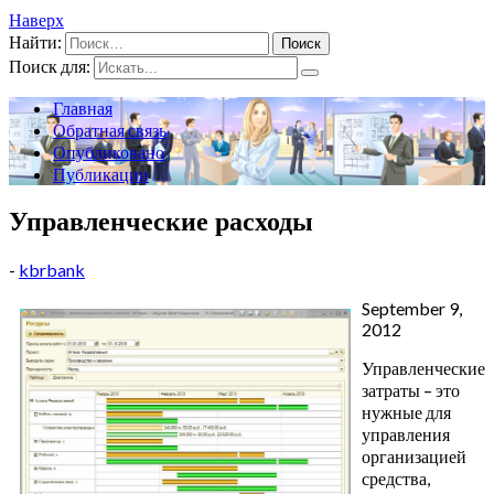
Наверх
Найти:
Поиск для:
Главная
Обратная связь
Опубликовано
Публикации
Управленческие расходы
-
kbrbank
September 9,
2012
Управленческие
затраты – это
нужные для
управления
организацией
средства,