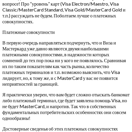
вопросе! Про “уровень” карт (Visa Electron/Maestro, Visa
Classic/MasterCard Standard, Visa Gold/MasterCard Gold и
т.п.) рассуждать не будем. Поболтаем лучше о платежных
совокупностях.
Платежные совокупности
В первую очередь направляться подчернуть, что и Виза и
Мастеркард уже давно являются двумя наибольшими
платежными совокупностями, в надежности которых
сомнений до тех пор пока ни у кого не появлялось.
Сравнивая
их по таким показателям как часть рынка, количество
платежных терминалов и т.п. возможно выяснить, что Visa
лидирует, но, к тому же, и с MasterCard у вас не появится
неприятностей за границей.
Я практически уверен, что вам будет сложно отыскать банкомат
либо платежный терминал, где будет заявлена помощь Visa, но
не будет MasterCard, и напротив. Так что в собственных
фундаментальных потребительских особенностях они совсем
однообразны!
Достоверные сведенья об этих платежных совокупностях