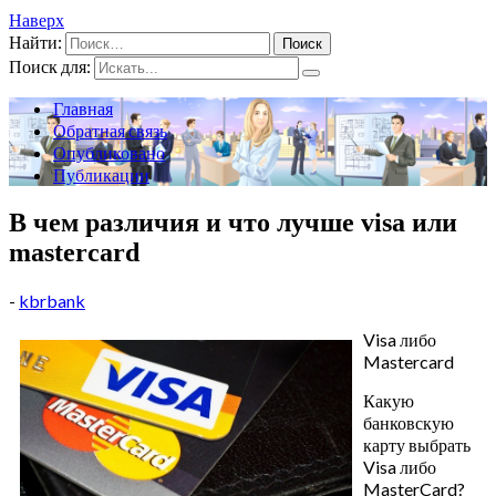
Наверх
Найти:
Поиск для:
Главная
Обратная связь
Опубликовано
Публикации
В чем различия и что лучше visa или
mastercard
-
kbrbank
Visa либо
Mastercard
Какую
банковскую
карту выбрать
Visa либо
MasterCard?