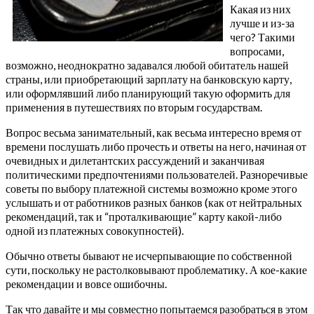
Какая из них
лучше и из-за
чего? Такими
вопросами,
возможно, неоднократно задавался любой обитатель нашей
страны, или приобретающий зарплату на банковскую карту,
или оформлявший либо планирующий такую оформить для
применения в путешествиях по вторым государствам.
Вопрос весьма занимательный, как весьма интересно время от
времени послушать либо прочесть и ответы на него, начиная от
очевидных и дилетантских рассуждений и заканчивая
политическими предпочтениями пользователей. Разноречивые
советы по выбору платежной системы возможно кроме этого
услышать и от работников разных банков (как от нейтральных
рекомендаций, так и “проталкивающие” карту какой-либо
одной из платежных совокупностей).
Обычно ответы бывают не исчерпывающие по собственной
сути, поскольку не растолковывают проблематику. А кое-какие
рекомендации и вовсе ошибочны.
Так что давайте и мы совместно попытаемся разобраться в этом