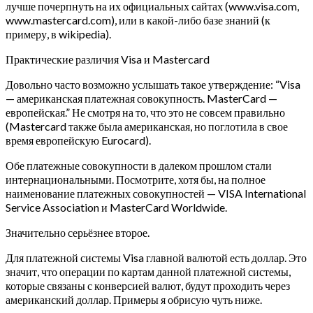
лучше почерпнуть на их официальных сайтах (www.visa.com,
www.mastercard.com), или в какой-либо базе знаний (к
примеру, в wikipedia).
Практические различия Visa и Mastercard
Довольно часто возможно услышать такое утверждение: “Visa
— американская платежная совокупность. MasterCard —
европейская.” Не смотря на то, что это не совсем правильно
(Mastercard также была американская, но поглотила в свое
время европейскую Eurocard).
Обе платежные совокупности в далеком прошлом стали
интернациональными. Посмотрите, хотя бы, на полное
наименование платежных совокупностей — VISA International
Service Association и MasterCard Worldwide.
Значительно серьёзнее второе.
Для платежной системы Visa главной валютой есть доллар. Это
значит, что операции по картам данной платежной системы,
которые связаны с конверсией валют, будут проходить через
американский доллар. Примеры я обрисую чуть ниже.