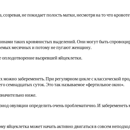
 созревая, не покидает полость матки, несмотря на то что кровоте
ичинами таких кровянистых выделений. Они могут быть спрово
даемых месячных и потому не пугают женщину.
е оплодотворение вызревшей яйцеклетки.
ых можно забеременеть. При регулярном цикле с классической пр
его семнадцатых суток. Это так называемое «фертильное окно».
 значительно ниже.
риод овуляции определить очень проблематично. И забеременеть 
му яйцеклетка может начать активно двигаться в совсем неподх