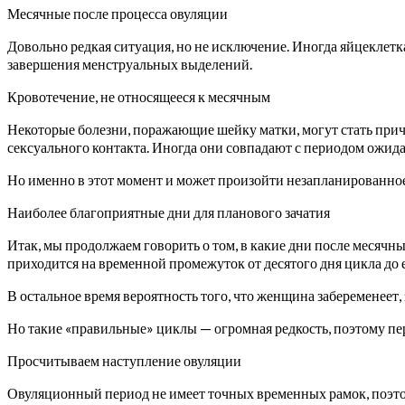
Месячные после процесса овуляции
Довольно редкая ситуация, но не исключение. Иногда яйцеклетка,
завершения менструальных выделений.
Кровотечение, не относящееся к месячным
Некоторые болезни, поражающие шейку матки, могут стать пр
сексуального контакта. Иногда они совпадают с периодом ожи
Но именно в этот момент и может произойти незапланированно
Наиболее благоприятные дни для планового зачатия
Итак, мы продолжаем говорить о том, в какие дни после месячн
приходится на временной промежуток от десятого дня цикла до 
В остальное время вероятность того, что женщина забеременеет,
Но такие «правильные» циклы — огромная редкость, поэтому пе
Просчитываем наступление овуляции
Овуляционный период не имеет точных временных рамок, поэто