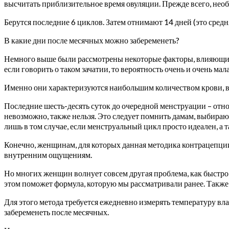
высчитать приблизительное время овуляции. Прежде всего, необ
Берутся последние 6 циклов. Затем отнимают 14 дней (это сред
В какие дни после месячных можно забеременеть?
Немного выше были рассмотрены некоторые факторы, влияющие н
если говорить о таком зачатии, то вероятность очень и очень 
Именно они характеризуются наибольшим количеством крови, в
Последние шесть-десять суток до очередной менструации – отно
невозможно, также нельзя. Это следует помнить дамам, выбир
лишь в том случае, если менструальный цикл просто идеален, а
Конечно, женщинам, для которых данная методика контрацепции
внутренним ощущениям.
Но многих женщин волнует совсем другая проблема, как быстро 
этом поможет формула, которую мы рассматривали ранее. Также
Для этого метода требуется ежедневно измерять температуру вл
забеременеть после месячных.