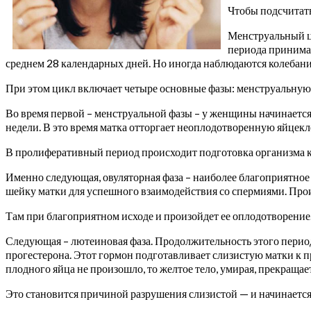
Чтобы подсчитать
Менструальный ци
периода принимаю
среднем 28 календарных дней. Но иногда наблюдаются колебания
При этом цикл включает четыре основные фазы: менструальну
Во время первой – менструальной фазы – у женщины начинаетс
недели. В это время матка отторгает неоплодотворенную яйцекл
В пролиферативный период происходит подготовка организма к
Именно следующая, овуляторная фаза – наиболее благоприятное
шейку матки для успешного взаимодействия со спермиями. Прои
Там при благоприятном исходе и произойдет ее оплодотворение. 
Следующая – лютеиновая фаза. Продолжительность этого периода
прогестерона. Этот гормон подготавливает слизистую матки к 
плодного яйца не произошло, то желтое тело, умирая, прекращае
Это становится причиной разрушения слизистой — и начинается