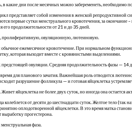
, в какие дни после месячных можно забеременеть, необходимо п
кл представляет собой изменения в женской репродуктивной сис
тся первые сутки менструального кровотечения, за окончание – 
 его продолжительности от 21 и до 35 дней.
ю, пролиферативную, овуляционную, лютеиновую.
я обычное ежемесячное кровотечение. При нормальном функциони
етку, которая выходит вместе с кровянистыми выделениями.
 предстоящей овуляции. Средняя продолжительность фазы — 14 д
 время для планового зачатия. Важнейшая роль отводится лютеин
сходит разрушение фолликула — и готовая яйцеклетка устремляет
Живет яйцеклетка не более двух суток, но иногда она остается ак
 колеблется от десяти до шестнадцати суток. Желтое тело (так 
принятию оплодотворенной яйцеклетки. В это время матка станов
т выработку прогестерона.
 менструальная фаза.