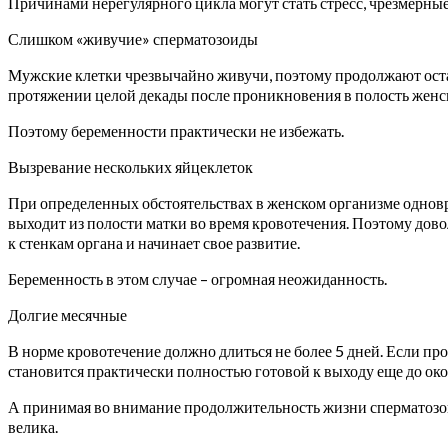
Причинами нерегулярного цикла могут стать стресс, чрезмерные
Слишком «живучие» сперматозоиды
Мужские клетки чрезвычайно живучи, поэтому продолжают остав
протяжении целой декады после проникновения в полость женск
Поэтому беременности практически не избежать.
Вызревание нескольких яйцеклеток
При определенных обстоятельствах в женском организме одновр
выходит из полости матки во время кровотечения. Поэтому дов
к стенкам органа и начинает свое развитие.
Беременность в этом случае – огромная неожиданность.
Долгие месячные
В норме кровотечение должно длиться не более 5 дней. Если прод
становится практически полностью готовой к выходу еще до ок
А принимая во внимание продолжительность жизни сперматозоидо
велика.