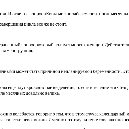
ри. И ответ на вопрос «Когда можно забеременеть после месячных
завершения цикла все же не стоит.
раненный вопрос, который волнует многих женщин. Действительн
ная менструация.
ячными может стать причиной непланируемой беременности. Этом
ины еще идут кровянистые выделения, то есть в течение этих 5-
сле месячных довольно велика.
янно колеблется, говорит о том, что в этом случае календарный
 практически невозможно. Именно поэтому на тесте совершенно не