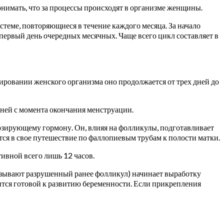
онимать, что за процессы происходят в организме женщины.
теме, повторяющиеся в течение каждого месяца. За начало
первый день очередных месячных. Чаще всего цикл составляет в
ровании женского организма оно продолжается от трех дней до
ней с момента окончания менструации.
озирующему гормону. Он, влияя на фолликулы, подготавливает
ся в свое путешествие по фаллопиевым трубам к полости матки.
тивной всего лишь 12 часов.
называют разрушенный ранее фолликул) начинает выработку
ится готовой к развитию беременности. Если прикрепления