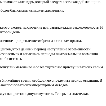
сь поможет календарь, который следует вести каждой женщине.
иболее благоприятным днем для зачатия.
это, скорее, исключение из правил, нежели закономерность. И
второй день.
ценное прикрепление эмбриона к стенкам органа.
оцентов, что в данный период наступление беременности
«безопасные» и «опасные» периоды зачатия малыша возможно
овой системы.
уточку внимательнее и более тщательно прислушиваться к своим
е ближайшее время, необходимо определить период овуляции. В
о воспользоваться температурным методом.
ажут на произошедшую овуляцию. Теперь вы знаете, как