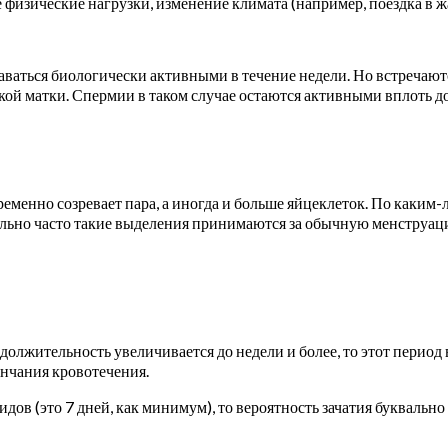
 физические нагрузки, изменение климата (например, поездка в ж
аться биологически активными в течение недели. Но встречаютс
ой матки. Спермии в таком случае остаются активными вплоть до
еменно созревает пара, а иногда и больше яйцеклеток. По каким-
ольно часто такие выделения принимаются за обычную менструаци
олжительность увеличивается до недели и более, то этот период в
ончания кровотечения.
в (это 7 дней, как минимум), то вероятность зачатия буквально