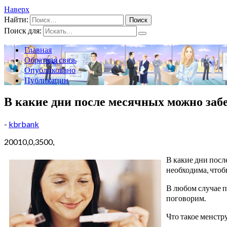
Наверх
Найти:
Поиск для:
Главная
Обратная связь
Опубликовано
Публикации
В какие дни после месячных можно заб
-
kbrbank
20010,0,3500,
В какие дни пос
необходима, чтоб
В любом случае п
поговорим.
Что такое менст