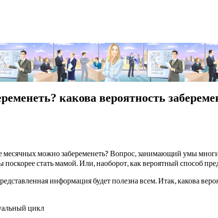
еременеть? какова вероятность забереме
ле месячных можно забеременеть? Вопрос, занимающий умы многи
ы поскорее стать мамой. Или, наоборот, как вероятный способ пр
редставленная информация будет полезна всем. Итак, какова веро
руальный цикл