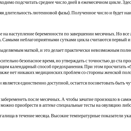
ходимо подсчитать среднее число дней в ежемесячном цикле. Зде
няя длительность лютеиновой фазы). Полученное число и будет на
а наступление беременности по завершении месячных. Но все же 
мала. Самыми неблагоприятными сутками цикла считаются первый и 
ыделяемым маткой, и это делает практически невозможным полно
сительно безопасное время, но утверждать с точностью до ста пр
ающим календарный способ предохранения. При этом просчитать 
 также нет никаких медицинских проблем со стороны женской пол
 является единственно доступной, остается посоветовать быть ч
забеременеть после месячных. А чтобы зачатие произошло в само
 можно приобрести в аптеке специальные тесты на овуляцию либ
агалища в течение месяца. Высокие температурные показатели ук