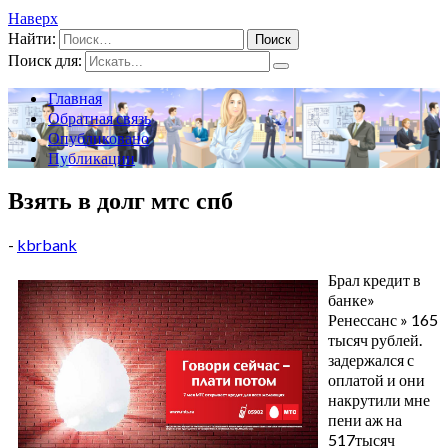
Наверх
Найти:
Поиск для:
Главная
Обратная связь
Опубликовано
Публикации
Взять в долг мтс спб
-
kbrbank
Брал кредит в
банке»
Ренессанс » 165
тысяч рублей.
задержался с
оплатой и они
накрутили мне
пени аж на
517тысяч