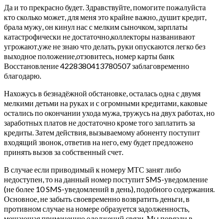
Да и то прекрасно будет. Здравствуйте, помогите пожалуйста
кто сколько может, для меня это крайне важно, душит кредит,
брала мужу, он кинул нас с мелким сыночком, зарплаты
катастрофически не достаточно,коллекторы названивают
угрожают,уже не знаю что делать, руки опускаются легко без
выходное положение,отзовитесь, номер карты банк
Восстановление 4228380413780507 заблаговременно
благодарю.
Нахожусь в безнадёжной обстановке, осталась одна с двумя
мелкими детьми на руках и с огромными кредитами, каковые
остались по окончании ухода мужа, тружусь на двух работах, но
заработных платов не достаточно кроме того заплатить за
кредиты. Затем действия, вызываемому абоненту поступит
входящий звонок, ответив на него, ему будет предложено
принять вызов за собственный счет.
В случае если приводимый к номеру МТС занят либо
недоступен, то на данный номер поступит SMS-уведомление
(не более 10 SMS-уведомлений в день), подобного содержания.
Основное, не забыть своевременно возвратить деньги, в
противном случае на номере образуется задолженность,
мешающая применению одолжений связи. Мы повязли в