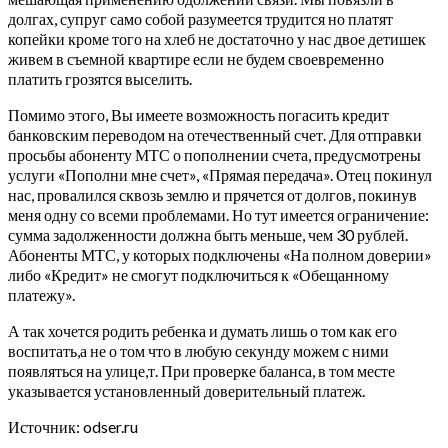
долгах, супруг само собой разумеется трудится но платят
копейки кроме того на хлеб не достаточно у нас двое детишек
живем в съемной квартире если не будем своевременно
платить грозятся выселить.
Помимо этого, Вы имеете возможность погасить кредит
банковским переводом на отечественный счет. Для отправки
просьбы абоненту МТС о пополнении счета, предусмотрены
услуги «Пополни мне счет», «Прямая передача». Отец покинул
нас, провалился сквозь землю и прячется от долгов, покинув
меня одну со всеми проблемами. Но тут имеется ограничение:
сумма задолженности должна быть меньше, чем 30 рублей.
Абоненты МТС, у которых подключены «На полном доверии»
либо «Кредит» не смогут подключиться к «Обещанному
платежу».
А так хочется родить ребенка и думать лишь о том как его
воспитать,а не о том что в любую секунду можем с ними
появляться на улице,т. При проверке баланса, в том месте
указывается установленный доверительный платеж.
Источник: odser.ru