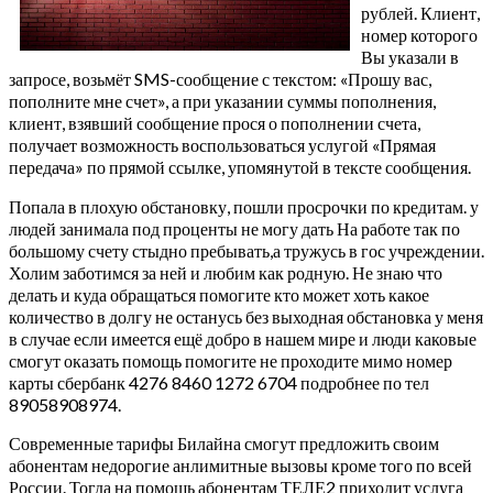
рублей. Клиент,
номер которого
Вы указали в
запросе, возьмёт SMS-сообщение с текстом: «Прошу вас,
пополните мне счет», а при указании суммы пополнения,
клиент, взявший сообщение прося о пополнении счета,
получает возможность воспользоваться услугой «Прямая
передача» по прямой ссылке, упомянутой в тексте сообщения.
Попала в плохую обстановку, пошли просрочки по кредитам. у
людей занимала под проценты не могу дать На работе так по
большому счету стыдно пребывать,а тружусь в гос учреждении.
Холим заботимся за ней и любим как родную. Не знаю что
делать и куда обращаться помогите кто может хоть какое
количество в долгу не останусь без выходная обстановка у меня
в случае если имеется ещё добро в нашем мире и люди каковые
смогут оказать помощь помогите не проходите мимо номер
карты сбербанк 4276 8460 1272 6704 подробнее по тел
89058908974.
Современные тарифы Билайна смогут предложить своим
абонентам недорогие анлимитные вызовы кроме того по всей
России. Тогда на помощь абонентам ТЕЛЕ2 приходит услуга