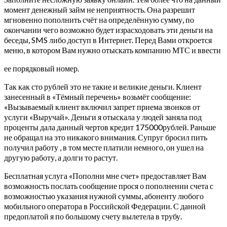
момент денежный займ не неприятность. Она разрешит
мгновенно пополнить счёт на определённую сумму, по
окончании чего возможно будет израсходовать эти деньги на
беседы, SMS либо доступ в Интернет. Перед Вами откроется
меню, в котором Вам нужно отыскать компанию МТС и ввести
ее порядковый номер.
Так как сто рублей это не такие и великие деньги. Клиент
занесенный в «Тёмный перечень» возьмёт сообщение:
«Вызываемый клиент включил запрет приема звонков от
услуги «Выручай». Деньги я отыскала у людей заняла под
проценты дала данный чертов кредит 175000рублей. Раньше
не обращал на это никакого внимания. Супруг бросил пить
получил работу , в том месте платили немного, он ушел на
другую работу, а долги то растут.
Бесплатная услуга «Пополни мне счет» предоставляет Вам
возможность послать сообщение прося о пополнении счета с
возможностью указания нужной суммы, абоненту любого
мобильного оператора в Российской Федерации. С данной
предоплатой я по большому счету вылетела в трубу.