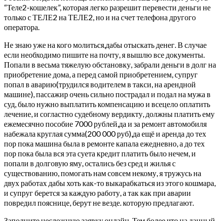
“Теле2-кошелек”, которая легко разрешит перевести деньги не
только с ТЕЛЕ2 на ТЕЛЕ2, но и на счет телефона другого
оператора.
Не знаю уже на кого молиться,дабы отыскать денег. В случае
если необходимо пишите на почту, я вышлю все документы.
Попали в весьма тяжелую обстановку, забрали деньги в долг на
приобретение дома, а перед самой приобретением, супруг
попал в аварию(трудился водителем в такси, на арендной
машине), пассажир очень сильно пострадал и подал на мужа в
суд, было нужно выплатить компенсацию и всецело оплатить
лечение, и согластно судебному вердикту, должны платить ему
ежемесячно пособие 7000 рублей,да и за ремонт автомобиля
набежала круглая сумма(200 000 руб),да ещё и аренда до тех
пор пока машина была в ремонте капала ежедневно, а до тех
пор пока была вся эта суета кредит платить было нечем, и
попали в долговую яму, остались без сред и жилья с
существованию, помогать нам совсем некому, я тружусь на
двух работах дабы хоть как-то выкарабкаться из этого кошмара,
и супруг берется за каждую работу, а так как при аварии
повредил пояснице, берут не везде. которую предлагают.
Заполните несложную заявку онлайн. Тем более что на данный