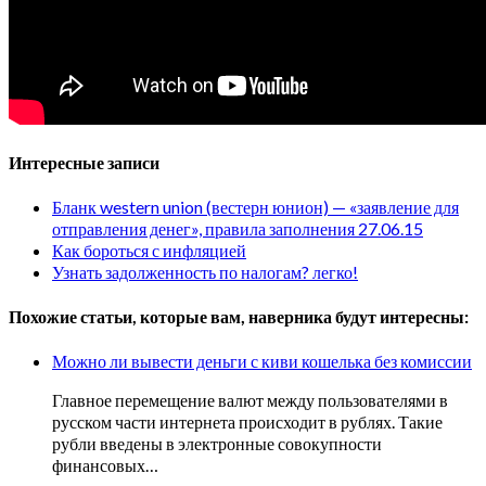
Интересные записи
Бланк western union (вестерн юнион) — «заявление для
отправления денег», правила заполнения 27.06.15
Как бороться с инфляцией
Узнать задолженность по налогам? легко!
Похожие статьи, которые вам, наверника будут интересны:
Можно ли вывести деньги с киви кошелька без комиссии
Главное перемещение валют между пользователями в
русском части интернета происходит в рублях. Такие
рубли введены в электронные совокупности
финансовых…