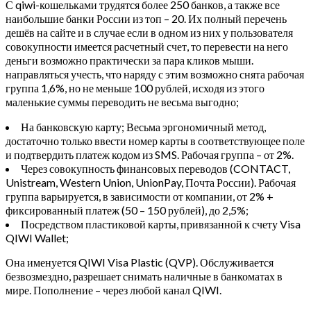
С qiwi-кошельками трудятся более 250 банков, а также все
наибольшие банки России из топ – 20. Их полный перечень
дешёв на сайте и в случае если в одном из них у пользователя
совокупности имеется расчетный счет, то перевести на него
деньги возможно практически за пара кликов мыши.
направляться учесть, что наряду с этим возможно снята рабочая
группа 1,6%, но не меньше 100 рублей, исходя из этого
маленькие суммы переводить не весьма выгодно;
На банковскую карту; Весьма эргономичный метод,
достаточно только ввести номер карты в соответствующее поле
и подтвердить платеж кодом из SMS. Рабочая группа – от 2%.
Через совокупность финансовых переводов (CONTACT,
Unistream, Western Union, UnionPay, Почта России). Рабочая
группа варьируется, в зависимости от компании, от 2% +
фиксированный платеж (50 – 150 рублей), до 2,5%;
Посредством пластиковой карты, привязанной к счету Visa
QIWI Wallet;
Она именуется QIWI Visa Plastic (QVP). Обслуживается
безвозмездно, разрешает снимать наличные в банкоматах в
мире. Пополнение – через любой канал QIWI.