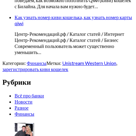
поведаем, как возможно пополнить Qiwi (киви) кошелек
с Билайна. Для начала вам нужно будет…
Как узнать номер киви кошелька, как узнать номер карты
qiwi
Центр-Рекомендаций.рф / Каталог статей / Интернет
Центр-Рекомендаций.рф / Каталог статей / Бизнес
Современный пользователь может существенно
уменьшить…
Категории:
Финансы
Метки:
Unistream Western Union
,
зарегистрировать киви кошелек
Рубрики
Всё про банки
Новости
Разное
Финансы