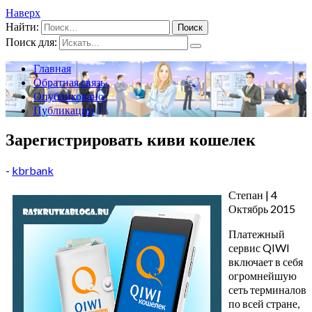
Наверх
Найти:
Поиск для:
Главная
Обратная связь
Опубликовано
Публикации
Зарегистрировать киви кошелек
-
kbrbank
Степан | 4
Октябрь 2015
Платежный
сервис QIWI
включает в себя
огромнейшую
сеть терминалов
по всей стране,