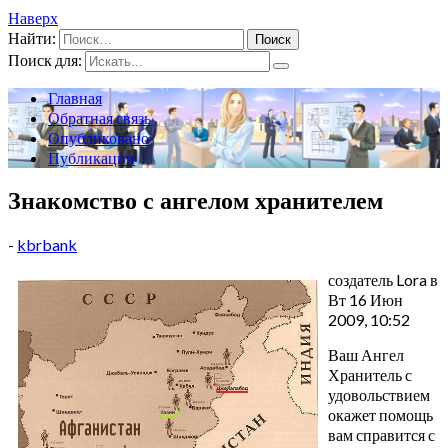
Наверх
Найти:
Поиск для:
Главная
Обратная связь
Опубликовано
Публикации
Знакомство с ангелом хранителем
-
kbrbank
создатель Lora в
Вт 16 Июн
2009, 10:52
Ваш Ангел
Хранитель с
удовольствием
окажет помощь
вам справится с