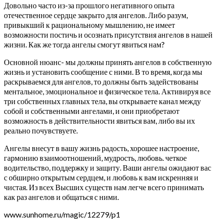
Довольно часто из-за прошлого негативного опыта
отечественное сердце закрыто для ангелов. Либо разум,
привыкший к рациональному мышлению, не имеет
возможности постичь и осознать присутствия ангелов в нашей
жизни. Как же тогда ангелы смогут явиться нам?
Основной нюанс- мы должны принять ангелов в собственную
жизнь и установить сообщение с ними. В то время, когда мы
раскрываемся для ангелов, то должны быть задействованы
ментальное, эмоциональное и физическое тела. Активируя все
три собственных главных тела, вы открываете канал между
собой и собственными ангелами, и они приобретают
возможность в действительности явиться вам, либо вы их
реально почувствуете.
Ангелы внесут в вашу жизнь радость, хорошее настроение,
гармонию взаимоотношений, мудрость, любовь. четкое
водительство, поддержку и защиту. Ваши ангелы ожидают вас
с обширно открытым сердцем, и любовь к вам искренняя и
чистая. Из всех Высших существ нам легче всего принимать
как раз ангелов и общаться с ними.
www.sunhome.ru/magic/12279/p1