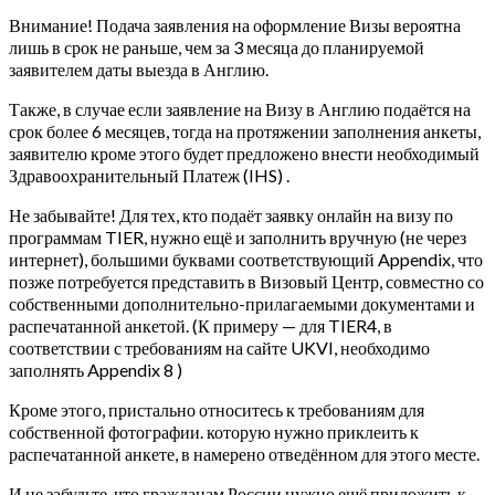
Внимание! Подача заявления на оформление Визы вероятна
лишь в срок не раньше, чем за 3 месяца до планируемой
заявителем даты выезда в Англию.
Также, в случае если заявление на Визу в Англию подаётся на
срок более 6 месяцев, тогда на протяжении заполнения анкеты,
заявителю кроме этого будет предложено внести необходимый
Здравоохранительный Платеж (IHS) .
Не забывайте! Для тех, кто подаёт заявку онлайн на визу по
программам TIER, нужно ещё и заполнить вручную (не через
интернет), большими буквами соответствующий Appendix, что
позже потребуется представить в Визовый Центр, совместно со
собственными дополнительно-прилагаемыми документами и
распечатанной анкетой. (К примеру — для TIER4, в
соответствии с требованиям на сайте UKVI, необходимо
заполнять Appendix 8 )
Кроме этого, пристально относитесь к требованиям для
собственной фотографии. которую нужно приклеить к
распечатанной анкете, в намерено отведённом для этого месте.
И не забудьте, что гражданам России нужно ещё приложить к