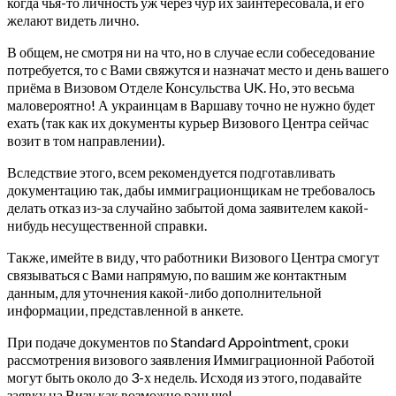
когда чья-то личность уж через чур их заинтересовала, и его
желают видеть лично.
В общем, не смотря ни на что, но в случае если собеседование
потребуется, то с Вами свяжутся и назначат место и день вашего
приёма в Визовом Отделе Консульства UK. Но, это весьма
маловероятно! А украинцам в Варшаву точно не нужно будет
ехать (так как их документы курьер Визового Центра сейчас
возит в том направлении).
Вследствие этого, всем рекомендуется подготавливать
документацию так, дабы иммиграционщикам не требовалось
делать отказ из-за случайно забытой дома заявителем какой-
нибудь несущественной справки.
Также, имейте в виду, что работники Визового Центра смогут
связываться с Вами напрямую, по вашим же контактным
данным, для уточнения какой-либо дополнительной
информации, представленной в анкете.
При подаче документов по Standard Appointment, сроки
рассмотрения визового заявления Иммиграционной Работой
могут быть около до 3-х недель. Исходя из этого, подавайте
заявку на Визу как возможно раньше!