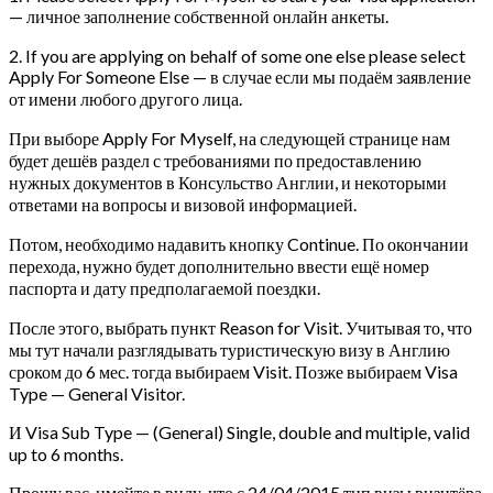
— личное заполнение собственной онлайн анкеты.
2. If you are applying on behalf of some one else please select
Apply For Someone Else — в случае если мы подаём заявление
от имени любого другого лица.
При выборе Apply For Myself, на следующей странице нам
будет дешёв раздел с требованиями по предоставлению
нужных документов в Консульство Англии, и некоторыми
ответами на вопросы и визовой информацией.
Потом, необходимо надавить кнопку Continue. По окончании
перехода, нужно будет дополнительно ввести ещё номер
паспорта и дату предполагаемой поездки.
После этого, выбрать пункт Reason for Visit. Учитывая то, что
мы тут начали разглядывать туристическую визу в Англию
сроком до 6 мес. тогда выбираем Visit. Позже выбираем Visa
Type — General Visitor.
И Visa Sub Type — (General) Single, double and multiple, valid
up to 6 months.
Прошу вас, имейте в виду, что с 24/04/2015 тип визы визитёра