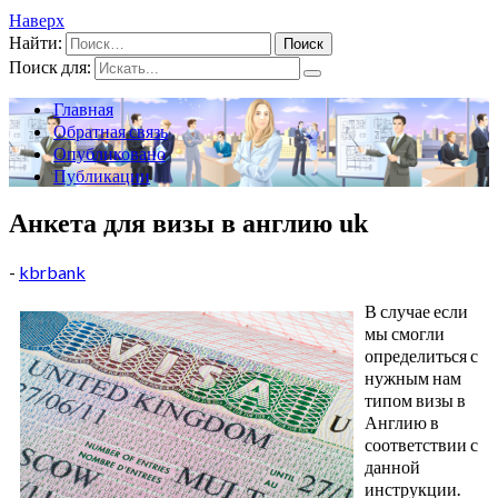
Наверх
Найти:
Поиск для:
Главная
Обратная связь
Опубликовано
Публикации
Анкета для визы в англию uk
-
kbrbank
В случае если
мы смогли
определиться с
нужным нам
типом визы в
Англию в
соответствии с
данной
инструкции.