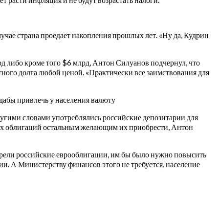
лучае страна проедает накопления прошлых лет. «Ну да, Кудрин
д либо кроме того $6 млрд, Антон Силуанов подчернул, что
тного долга любой ценой. «Практически все заимствования для
дабы привлечь у населения валюту
другими словами употреблялись российские депозитарии для
ных облигаций остальным желающим их приобрести, Антон
обрели российские еврооблигации, им бы было нужно повысить
ии. А Министерству финансов этого не требуется, население