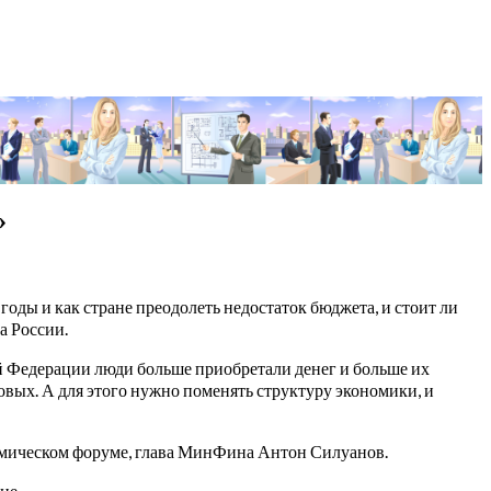
»
оды и как стране преодолеть недостаток бюджета, и стоит ли
а России.
й Федерации люди больше приобретали денег и больше их
ровых. А для этого нужно поменять структуру экономики, и
омическом форуме, глава МинФина Антон Силуанов.
не.