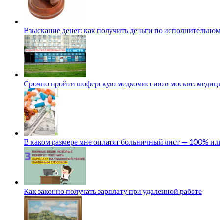
Взыскание денег: как получить деньги по исполнительном
Срочно пройти шоферскую медкомиссию в москве. медици
В каком размере мне оплатят больничный лист — 100% и
Как законно получать зарплату при удаленной работе