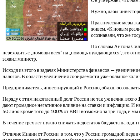
Нужно, дабы инвесторы
Практические меры, ка
живем. «К новым реали
осознавали, что же го
По словам Антона Силу
переходить с „помощи всех” на „помощь нуждающихся”, это относи
заявил министр.
Исходя из этого в задачах Министерства финансов — увеличени
налогов. В области увеличения собираемости уже большое колич
Предприниматель, инвестирующий в Россию, обязан осознавать, ч
Наряду с этим накопленный долг России не так уж велик, всего
дают громадное негативное влияние на ставки и инфляцию. И на
50 либо кроме того до 100% от ВВП возможно за три года, и м
В течение трех лет нужно снижать недостаток бюджета на один 
Отличие Индии от России в том, что у России громадной перви
недостаток воздействует на дисбаланс и на риски; предпринимате