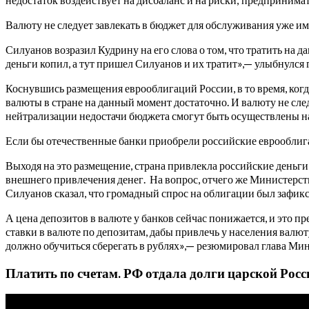
Валюту не следует завлекать в бюджет для обслуживания уже 
Силуанов возразил Кудрину на его слова о том, что тратить на 
деньги копил, а тут пришел Силуанов и их тратит»,— улыбнулся
Коснувшись размещения еврооблигаций России, в то время, когд
валюты в стране на данный момент достаточно. И валюту не сл
нейтрализации недостачи бюджета смогут быть осуществлены на
Если бы отечественные банки приобрели российские еврооблига
Выходя на это размещение, страна привлекла российские деньги
внешнего привлечения денег. На вопрос, отчего же Министерс
Силуанов сказал, что громадный спрос на облигации был зафик
А цена депозитов в валюте у банков сейчас понижается, и это 
ставки в валюте по депозитам, дабы привлечь у населения валю
должно обучиться сберегать в рублях»,— резюмировал глава Ми
Платить по счетам. РФ отдала долги царской Рос