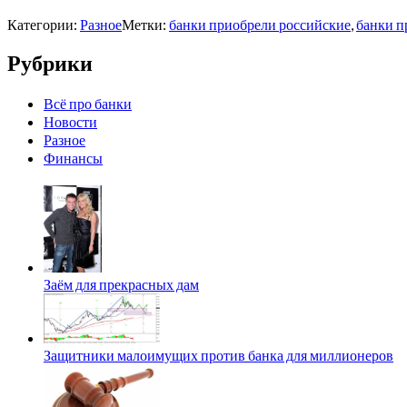
Категории:
Разное
Метки:
банки приобрели российские
,
банки п
Рубрики
Всё про банки
Новости
Разное
Финансы
Заём для прекрасных дам
Защитники малоимущих против банка для миллионеров