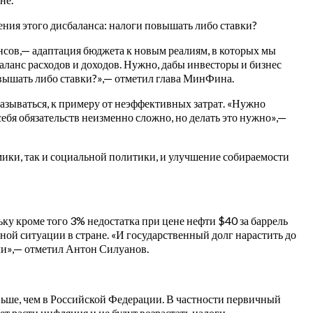
нения этого дисбаланса: налоги повышать либо ставки?
сов,— адаптация бюджета к новым реалиям, в которых мы
аланс расходов и доходов.
Нужно, дабы инвесторы и бизнес
повышать либо ставки?»,— отметил глава МинФина.
казываться, к примеру от неэффективных затрат. «Нужно
 себя обязательств неизменно сложно, но делать это нужно»,—
ики, так и социальной политики, и улучшение собираемости
ку кроме того 3% недостатка при цене нефти $40 за баррель
ой ситуации в стране. «И государственный долг нарастить до
ли»,— отметил Антон Силуанов.
ньше, чем в Российской Федерации. В частности первичный
ет расти инфляция и не будут возрастать налоги.