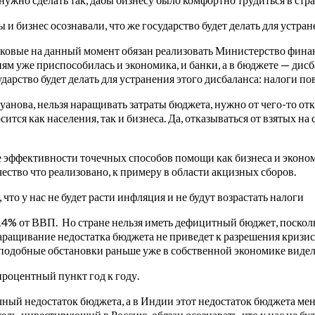
 и бизнес осознавали, что же государство будет делать для устра
ковые на данный момент обязан реализовать Министерство финан
ям уже приспособилась и экономика, и банки, а в бюджете — дисб
сударство будет делать для устранения этого дисбаланса: налоги 
анова, нельзя наращивать затраты бюджета, нужно от чего-то от
тся как населения, так и бизнеса. Да, отказываться от взятых на
е эффективности точечных способов помощи как бизнеса и эконом
ество что реализовано, к примеру в области акцизных сборов.
то у нас не будет расти инфляция и не будут возрастать налоги
 14% от ВВП. Но стране нельзя иметь дефицитный бюджет, посколь
ращивание недостатка бюджета не приведет к разрешения кризисн
ы подобные обстановки раньше уже в собственной экономике виде
процентный пункт год к году.
чный недостаток бюджета, а в Индии этот недостаток бюджета ме
ль, инвестирующий в Россию, обязан осознавать, что у нас не буд