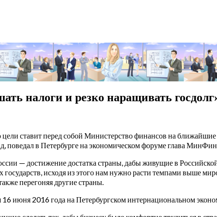
шать налоги и резко наращивать госдолг
о цели ставит перед собой Министерство финансов на ближайшие г
д, поведал в Петербурге на экономическом форуме глава МинФин
оссии — достижение достатка страны, дабы живущие в Российско
сех государств, исходя из этого нам нужно расти темпами выше ми
 также перегоняя другие страны.
я 16 июня 2016 года на Петербургском интернациональном экон
нужно сделать так, дабы бизнесу было комфортно трудиться в стра