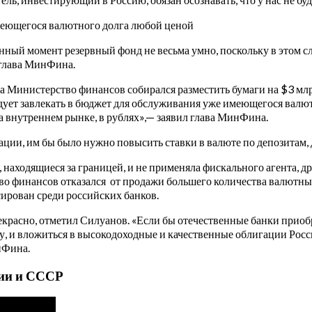
имеющегося валютного долга любой ценой
данный момент резервный фонд не весьма умно, поскольку в этом с
 глава МинФина.
а Министерство финансов собирался разместить бумаги на $3 млр
едует завлекать в бюджет для обслуживания уже имеющегося валю
 внутреннем рынке, в рублях»,— заявил глава МинФина.
ции, им бы было нужно повысить ставки в валюте по депозитам, 
, находящиеся за границей, и не применяла фискального агента, 
тво финансов отказался от продажи большего количества валют
сирован среди российских банков.
прекрасно, отметил Силуанов. «Если бы отечественные банки при
ту, и вложиться в высокодоходные и качественные облигации Росс
нФина.
сии и СССР