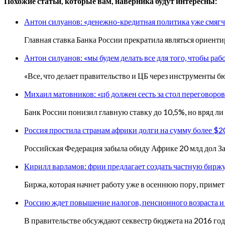
Похожие статьи, которые вам, наверника будут интересны:
Антон силуанов: «денежно-кредитная политика уже смягч
Главная ставка Банка России прекратила являться ориент
Антон силуанов: «мы будем делать все для того, чтобы ра
«Все, что делает правительство и ЦБ через инструменты 
Михаил матовников: «цб должен сесть за стол переговоро
Банк России понизил главную ставку до 10,5%, но вряд ли 
Россия простила странам африки долги на сумму более $2
Российская Федерация забыла обиду Африке 20 млд дол За
Кирилл варламов: фрии предлагает создать частную бирж
Биржа, которая начнет работу уже в осеннюю пору, при
Россию ждет повышение налогов, пенсионного возраста и
В правительстве обсуждают секвестр бюджета на 2016 год.