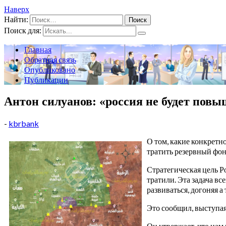
Наверх
Найти:
Поиск для:
Главная
Обратная связь
Опубликовано
Публикации
Антон силуанов: «россия не будет повы
-
kbrbank
О том, какие конкретн
тратить резервный фон
Стратегическая цель Р
тратили. Эта задача в
развиваться, догоняя а
Это сообщил, выступа
Он утвержает, что нам 