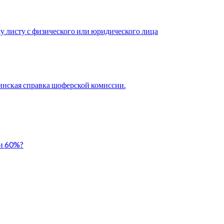
у листу с физического или юридического лица
нская справка шоферской комиссии.
ли 60%?