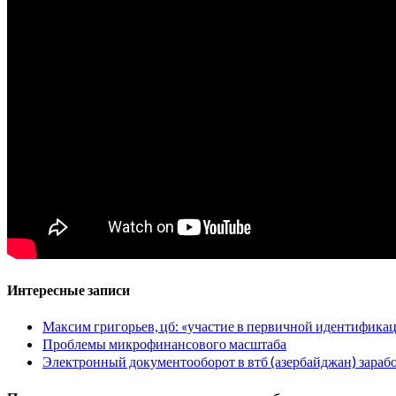
Интересные записи
Максим григорьев, цб: «участие в первичной идентификац
Проблемы микрофинансового масштаба
Электронный документооборот в втб (азербайджан) заработ