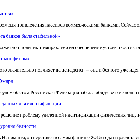
ается»
иром для привлечения пассивов коммерческими банками. Сейчас о
бота банков была стабильной»
бюджетной политики, направлено на обеспечение устойчивости с
в с минфином»
это значительно повлияет на цена денег — она и без того уже ид
0 млрд
будем об этом Российская Федерация забыла обиду ветхие долги 
у данных для идентификации
мет решение проблему удаленной идентификации физических лиц,
 уровня бедности
 Напомним, он верстался в самом финише 2015 года из расчета ст