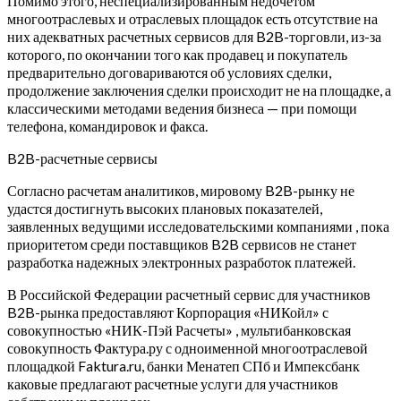
Помимо этого, неспециализированным недочётом
многоотраслевых и отраслевых площадок есть отсутствие на
них адекватных расчетных сервисов для B2B-торговли, из-за
которого, по окончании того как продавец и покупатель
предварительно договариваются об условиях сделки,
продолжение заключения сделки происходит не на площадке, а
классическими методами ведения бизнеса — при помощи
телефона, командировок и факса.
B2B-расчетные сервисы
Согласно расчетам аналитиков, мировому B2B-рынку не
удастся достигнуть высоких плановых показателей,
заявленных ведущими исследовательскими компаниями , пока
приоритетом среди поставщиков B2B сервисов не станет
разработка надежных электронных разработок платежей.
В Российской Федерации расчетный сервис для участников
B2B-рынка предоставляют Корпорация «НИКойл» с
совокупностью «НИК-Пэй Расчеты» , мультибанковская
совокупность Фактура.ру с одноименной многоотраслевой
площадкой Faktura.ru, банки Менатеп СПб и Импексбанк
каковые предлагают расчетные услуги для участников