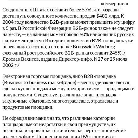
коммерции в
Соединенных Штатах составит более 57%, что разрешит
достигнуть совокупного количества продаж $482 млрд. К
2004 году количество B2B-рынка может превышать эту цифру
в 5 раз. В Российской Федерации B2B-рынок также не следует
на месте, — на данный момент около 90% наибольших русских
фирм имеют доступ Интернет, количество B2B-площадок уже
перевалило за сотню, а по оценке Brunswick Warburg
ежегодный рост российского B2B-рынка составит 245%. /
Ярослав Вахитов, издание Директор-инфо, N27 от 29 июля
2002 г./
Электронная торговая площадка, либо B2B-площадка
(Business to business marketplace) – место, где заключаются
сделки купли-продажи между предприятиями — продавцами и
покупателями. Существует различные виды площадок –
закупочные, сбытовые, многоотраслевые, отраслевые и
продуктовые площадки.
Не обращая внимания на то, что различные категории
площадок имеют недостатки и свои преимущества, их
неспециализированная отличительная черта — понижение
издержек фирм. По оценке компании IBS экономия от