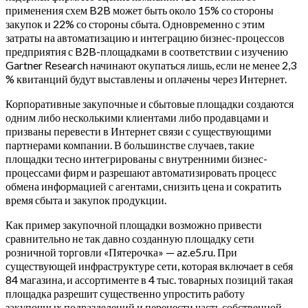
применения схем B2B может быть около 15% со стороны
закупок и 22% со стороны сбыта.
Одновременно с этим
затраты на автоматизацию и интеграцию бизнес-процессов
предприятия с B2B-площадками в соответствии с изучению
Gartner Research начинают окупаться лишь, если не менее 2,3
% квитанций будут выставлены и оплачены через Интернет.
Корпоративные закупочные и сбытовые площадки создаются
одним либо несколькими клиентами либо продавцами и
призваны перевести в Интернет связи с существующими
партнерами компании. В большинстве случаев, такие
площадки тесно интегрированы с внутренними бизнес-
процессами фирм и разрешают автоматизировать процесс
обмена информацией с агентами, снизить цена и сократить
время сбыта и закупок продукции.
Как пример закупочной площадки возможно привести
сравнительно не так давно созданную площадку сети
розничной торговли «Пятерочка» — az.e5.ru. При
существующей инфраструктуре сети, которая включает в себя
84 магазина, и ассортименте в 4 тыс. товарных позиций такая
площадка разрешит существенно упростить работу
закупочных подразделений и перенести часть собственной