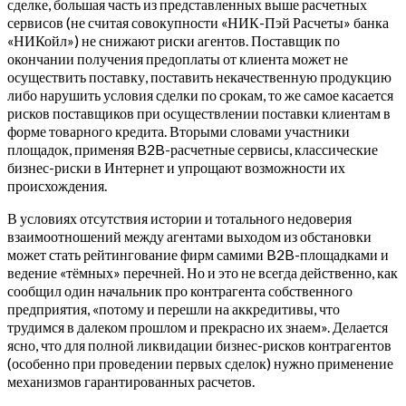
сделке, большая часть из представленных выше расчетных
сервисов (не считая совокупности «НИК-Пэй Расчеты» банка
«НИКойл») не снижают риски агентов. Поставщик по
окончании получения предоплаты от клиента может не
осуществить поставку, поставить некачественную продукцию
либо нарушить условия сделки по срокам, то же самое касается
рисков поставщиков при осуществлении поставки клиентам в
форме товарного кредита. Вторыми словами участники
площадок, применяя B2B-расчетные сервисы, классические
бизнес-риски в Интернет и упрощают возможности их
происхождения.
В условиях отсутствия истории и тотального недоверия
взаимоотношений между агентами выходом из обстановки
может стать рейтингование фирм самими B2B-площадками и
ведение «тёмных» перечней. Но и это не всегда действенно, как
сообщил один начальник про контрагента собственного
предприятия, «потому и перешли на аккредитивы, что
трудимся в далеком прошлом и прекрасно их знаем». Делается
ясно, что для полной ликвидации бизнес-рисков контрагентов
(особенно при проведении первых сделок) нужно применение
механизмов гарантированных расчетов.