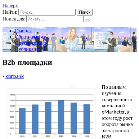
Наверх
Найти:
Поиск для:
Главная
Обратная связь
Опубликовано
Публикации
B2b-площадки
-
kbrbank
По данным
изучения,
совершённого
компанией
eMarketer, в
этом году рост
оборота рынка
электронной
B2B-