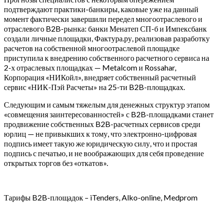
подтверждают практики-банкиры, каковые уже на данный
момент фактически завершили передел многоотраслевого и
отраслевого B2B-рынка: банки Менатеп СП-б и Импексбанк
создали личные площадки, Фактура.ру, реализовав разработку
расчетов на собственной многоотраслевой площадке
приступила к внедрению собственного расчетного сервиса на
2-х отраслевых площадках — Metalcom и Rossahar,
Корпорация «НИКойл», внедряет собственный расчетный
сервис «НИК-Пэй Расчеты» на 25-ти B2B-площадках.
Следующим и самым тяжелым для денежных структур этапом
«совмещения заинтересованностей» с B2B-площадками станет
продвижение собственных B2B-расчетных сервисов среди
юрлиц — не привыкших к тому, что электронно-цифровая
подпись имеет такую же юридическую силу, что и простая
подпись с печатью, и не воображающих для себя проведение
открытых торгов без «откатов».
Тарифы B2B-площадок – iTenders, Alko-online, Medprom