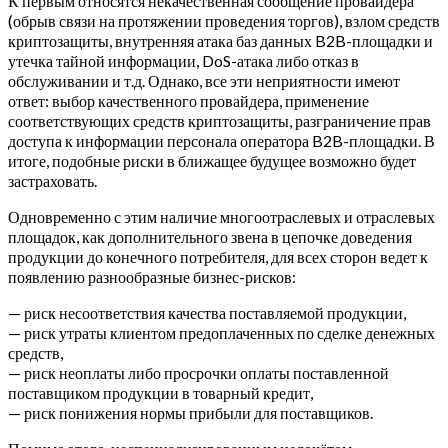
К первым относятся некачественная сообщение провайдера
(обрыв связи на протяжении проведения торгов), взлом средств
криптозащиты, внутренняя атака баз данных B2B-площадки и
утечка тайной информации, DoS-атака либо отказ в
обслуживании и т.д. Однако, все эти неприятности имеют
ответ: выбор качественного провайдера, применение
соответствующих средств криптозащиты, разграничение прав
доступа к информации персонала оператора B2B-площадки. В
итоге, подобные риски в ближащее будущее возможно будет
застраховать.
Одновременно с этим наличие многоотраслевых и отраслевых
площадок, как дополнительного звена в цепочке доведения
продукции до конечного потребителя, для всех сторон ведет к
появлению разнообразные бизнес-рисков:
— риск несоответствия качества поставляемой продукции,
— риск утраты клиентом предоплаченных по сделке денежных
средств,
— риск неоплаты либо просрочки оплаты поставленной
поставщиком продукции в товарный кредит,
— риск понижения нормы прибыли для поставщиков.