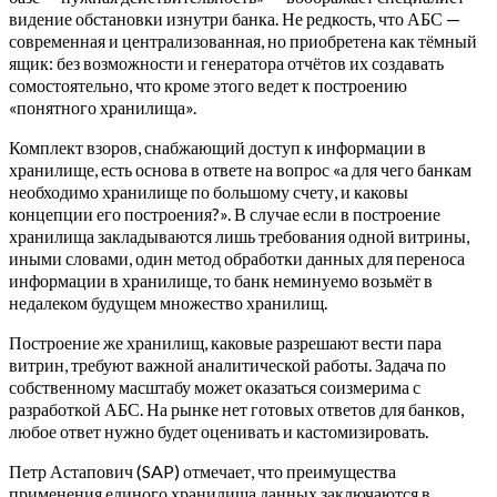
видение обстановки изнутри банка. Не редкость, что АБС —
современная и централизованная, но приобретена как тёмный
ящик: без возможности и генератора отчётов их создавать
сомостоятельно, что кроме этого ведет к построению
«понятного хранилища».
Комплект взоров, снабжающий доступ к информации в
хранилище, есть основа в ответе на вопрос «а для чего банкам
необходимо хранилище по большому счету, и каковы
концепции его построения?». В случае если в построение
хранилища закладываются лишь требования одной витрины,
иными словами, один метод обработки данных для переноса
информации в хранилище, то банк неминуемо возьмёт в
недалеком будущем множество хранилищ.
Построение же хранилищ, каковые разрешают вести пара
витрин, требуют важной аналитической работы. Задача по
собственному масштабу может оказаться соизмерима с
разработкой АБС. На рынке нет готовых ответов для банков,
любое ответ нужно будет оценивать и кастомизировать.
Петр Астапович (SAP) отмечает, что преимущества
применения единого хранилища данных заключаются в