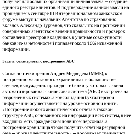
получает для больших организаций личная задача — создание
единого реестра клиентов. В подтверждение данной мысли на
прошедшем в сентябре III Интернациональном банковском
форуме выступил начальник Агентства по страхованию
вкладов Александр Турбанов, что сказал, что на протяжении
совершённых агентством ведения правильности и проверок
составления реестров вкладчиков в учетные совокупности
банков из-за неточностей попадает около 10% искаженной
информации.
Задача, соизмеримая с построением АБС
Согласно точки зрения Андрея Медведева (ММБ), к
построению масштабного «хранилища», в большинстве
случаев, вынужденно приходят те банки, у которых главная
автоматизированная финансовая система (АБС) выстроена на
разрозненных системах, а консолидация бухгалтерской
информации осуществляется на уровне основной книги.
«Построение любого аналитического отчета в таковой
структуре АБС, основанного на информации всех систем, в нее
входящих, есть гражданским подвигом персонала, а
построение хранилища чтобы получить отчёт на регулярной
базе — нужная действительность» — воображает специалист