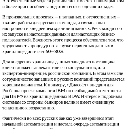
А отечественные модели развивались вместе с нашим рынком
и более приспособлены под ответ его сегодняшних задач.
В произвольных проектах — и западных, и отечественных —
хватает работы для русского команды, и связана она с
настройкой и внедрением хранилищ данных. Речь заходит об
их запуске на настоящих данных и для настоящих бизнес-
пользователей. Важность этого процесса обусловлена тем, что
трудоемкость процедур по загрузке первичных данных в
хранилище достигает 60—80%.
Для внедрения хранилища данных западного поставщика
клиент должен завлекать или его консультантов, или
экспертов-внедренцев российской компании. В этом замысле
сотрудничество западных и русских компаний представляется
хорошим вариантом. К примеру, « Диасофт» внедрил для
Росбанка проект компании IBM по необходимой отчетности
для ЦБ РФ на хранилище данных BDW. Интерес к подобным
системам со стороны банкиров велик и имеет очевидную
тенденцию к возрастанию.
Фактически во всех русских банках уже завершился этап
начальной автоматизации и настала очередь автоматизации