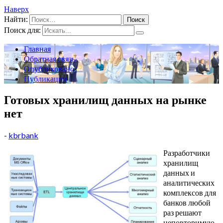
Наверх
Найти:
Поиск для:
Главная
Обратная связь
Опубликовано
Публикации
Готовых хранилищ данных на рынке
нет
-
kbrbank
Разработчики
хранилищ
данных и
аналитических
комплексов для
банков любой
раз решают
неповторимую