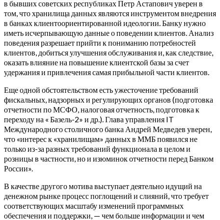
в бывших советских республиках Петр Астапович уверен в
том, что хранилища данных являются инструментом внедрения
в банках клиентоориентированной идеологии. Банку нужно
иметь исчерпывающую данные о поведении клиентов. Анализ
поведения разрешает прийти к пониманию потребностей
клиентов, добиться улучшения обслуживания и, как следствие,
оказать влияние на повышение клиентской базы за счет
удержания и привлечения самая прибыльной части клиентов.
Еще одной обстоятельством есть ужесточение требований
фискальных, надзорных и регулирующих органов (подготовка
отчетности по МСФО, налоговая отчетность, подготовка к
переходу на « Базель-2» и др.). Глава управления IT
Международного столичного банка Андрей Медведев уверен,
что «интерес к «хранилищам» данных в ММБ появился не
только из-за разных требований функционала в целом и
розницы в частности, но и изюминок отчетности перед Банком
России».
В качестве другого мотива выступает деятельно идущий на
денежном рынке процесс поглощений и слияний, что требует
соответствующих масштабу изменений программных
обеспечения и поддержки, — чем больше информации и чем