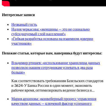
Интересные записи
Незваный гость
Надия черкасова: «женщины — это не социально
субсидируемый слой населения!»
«Гибкая разработка основана на взаимном доверии
участников»
Похожие статьи, которые вам, наверника будут интересны:
Владимир ртищев: «использование хранилища данных
позволило нашим сотрудникам успевать в два раза
больше»
Как соответствовать требованиям Базельских стандартов
и 3624-У Банка России в один момент, экономить
рабочее время, оптимизировать ведение бизнеса и…
Мария архипова: «конвейерный процесс управления
качеством данных — ключевой фактор успешного