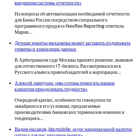
внедрения системы отчетности»
На вопросы об автоматизации необходимой отчетности
для Банка России посредством специального
программного продукта Neoflex Reporting ответила
Мария…
Детище никиты михалкова может заставить подорожать
серверы и хранилища данных
В Арбитражном суде Москвы принято решение, знаковое
для отечественного IT-бизнеса. Рассматривался иск
Русского альянса правообладателей к корпорации…
Алексей лаврухин: «мы готовы помогать нашим
клиентам преодолевать трудности»
Очередной кризис, особенности совокупности
эквайринга в его условиях, предлагаемые
производителями банковских терминалов новинки и
тенденция к…
Вадим нисанов, ida mobile: «курс национальной валюты
открыл для нас западные рынки»