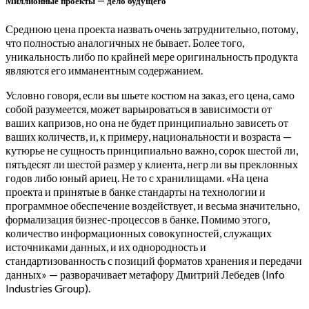
Миллионные проекты — дело будущего
Среднюю цена проекта назвать очень затруднительно, потому,
что полностью аналогичных не бывает. Более того,
уникальность либо по крайней мере оригинальность продукта
являются его имманентным содержанием.
Условно говоря, если вы шьете костюм на заказ, его цена, само
собой разумеется, может варьироваться в зависимости от
ваших капризов, но она не будет принципиально зависеть от
ваших количеств, и, к примеру, национальности и возраста —
кутюрье не сущность принципиально важно, сорок шестой ли,
пятьдесят ли шестой размер у клиента, негр ли вы преклонных
годов либо юный ариец. Не то с хранилищами. «На цена
проекта и принятые в банке стандарты на технологии и
программное обеспечение воздействует, и весьма значительно,
формализация бизнес-процессов в банке. Помимо этого,
количество информационных совокупностей, служащих
источниками данных, и их однородность и
стандартизованность с позиций форматов хранения и передачи
данных» — разворачивает метафору Дмитрий Лебедев (Info
Industries Group).