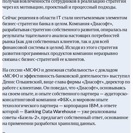
получая вовлеченности сотрудников в реализацию стратегии
через их мотивацию, проектный и процессный подходы.
Сейчас решения в области IT стали неотъемлемым элементом
бизнес-стратегии банка в целом. Компания «Диасофт»,
разрабатывая стратегию собственного развития, опиралась на
результаты тщательного анализа настоящих потребностей
рынка (как для собственных клиентов, так и для всей
финансовой системы в целом). Исходя из этого стратегия
развития программных продуктов компании неразрывно
связана с бизнес-стратегией ее клиентов.
На сессии «МСФО и денежная стабильность» с докладом
«МСФО и эффективность банковской деятельности» выступил
Денис Ольшевский, вице-глава фирмы «Диасофт», директор по
работе с клиентами. Он поведал, что «Диасофт», основываясь
на своем опыте, и опыте собственного партнера — аудиторско-
консалтинговой компании «ФБК», и мировом опыте
технологического партнера — корпорации IBM, в ответе
которой — Banking Data Warehouse — уже реализованы
советы «Базель-2», предлагает собственный ответ, основанное
на применении разработки хранилищ данных.