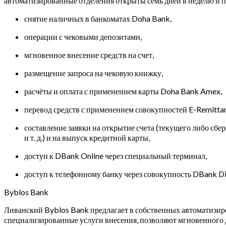
автоматизированные отделения открыты семь дней в неделю и 
снятие наличных в банкоматах Doha Bank,
операции с чековыми депозитами,
мгновенное внесение средств на счет,
размещение запроса на чековую книжку,
расчёты и оплата с применением карты Doha Bank Amex,
перевод средств с применением совокупностей E-Remitta
составление заявки на открытие счета (текущего либо сбер
и т. д.) и на выпуск кредитной карты,
доступ к DBank Online через специальный терминал,
доступ к телефонному банку через совокупность DBank Di
Byblos Bank
Ливанский Byblos Bank предлагает в собственных автоматизиро
специализированные услуги внесения, позволяют мгновенного д