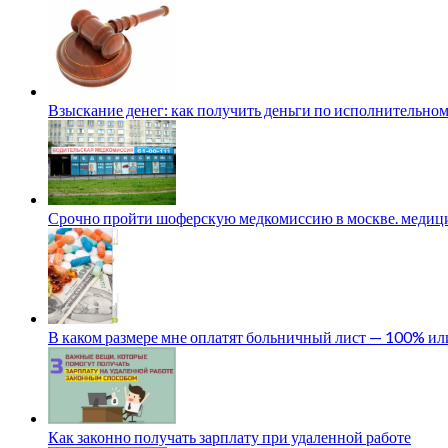
Взыскание денег: как получить деньги по исполнительном
Срочно пройти шоферскую медкомиссию в москве. медици
В каком размере мне оплатят больничный лист — 100% и
Как законно получать зарплату при удаленной работе