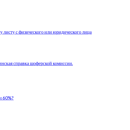
у листу с физического или юридического лица
нская справка шоферской комиссии.
ли 60%?