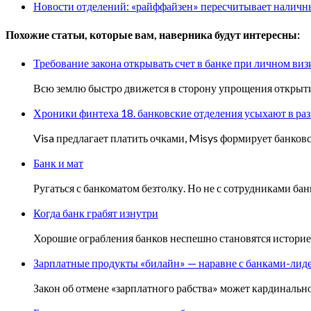
Новости отделений: «райффайзен» пересчитывает наличные 
Похожие статьи, которые вам, наверника будут интересны:
Требование закона открывать счет в банке при личном виз
Всю землю быстро движется в сторону упрощения открытия 
Хроники финтеха 18. банковские отделения усыхают в ра
Visa предлагает платить очками, Misys формирует банков
Банк и мат
Ругаться с банкоматом безтолку. Но не с сотрудниками ба
Когда банк грабят изнутри
Хорошие ограбления банков неспешно становятся истор
Зарплатные продукты «билайн» — наравне с банками-лид
Закон об отмене «зарплатного рабства» может кардинальн