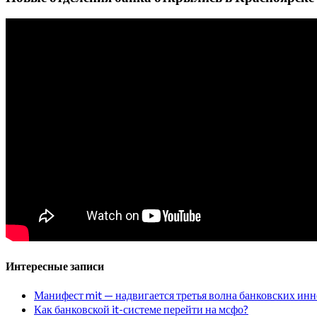
Интересные записи
Манифест mit — надвигается третья волна банковских ин
Как банковской it-системе перейти на мсфо?