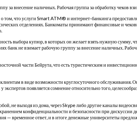
у за внесение наличных. Рабочая группа за обработку чеков взим
т о том, что услуги Smart ATM® и интернет-банкинга предостав
сических отделениях. Банкоматы принимают финансовые и чеков
.
ость выбора купюр, в которых он желает взять нужную сумму, чт
ях банк не взимает рабочую группу за внесение наличных. Рабочая 
осточной части Бейрута, что есть туристическим и инвестицион
клиентам в виде возможности круглосуточного обслуживания. Он
 у экспертов появляется сомнение относительно того, целесообра
собой, не выходя из дома, через Skype либо другие каналы видеосв
сохранением конфиденциальности и безопасности при дискуссии д
ия — временное ответ, и в итоге денежные университеты предло