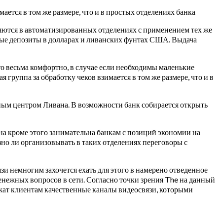
ается в том же размере, что и в простых отделениях банка
ляются в автоматизированных отделениях с применением тех же
ые депозиты в долларах и ливанских фунтах США. Выдача
о весьма комфортно, в случае если необходимы маленькие
группа за обработку чеков взимается в том же размере, что и в
ным центром Ливана. В возможности банк собирается открыть
а кроме этого занимательна банкам с позиций экономии на
зно ли организовывать в таких отделениях переговоры с
язи немногим захочется ехать для этого в намерено отведенное
енежных вопросов в сети. Согласно точки зрения The на данный
жат клиентам качественные каналы видеосвязи, которыми