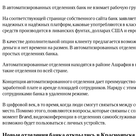
В автоматизированных отделениях банк не взимает рабочую групп
На соответствующей странице собственного сайта банк заявляе
надежных и надёжных платформ, каковые употребляются в клас
средств производится в ливанских фунтах, долларах США и евро
В качестве дополнительной опции клиенту предлагается возможн
деньги и нет времени на размен. В автоматизированных отделени
простых отделениях банка.
Автоматизированные отделения находятся в районе Ашрафия в в
такие отделения по всей стране.
Концепция автоматизированного отделения дает преимущество 
заработной плате и аренде площадей сотрудников. Наряду с этим
сотрудниками банка в удаленном режиме.
В цифровой век, в то время, когда люди смогут связаться между 
место. Помимо этого, появляются вопросы, которые связаны с 
момент Brand, видеоконференции в отделениях самообслуживан
возможно будет пользоваться с личных устройств.
Новые отделения банка открылись в Красноярске