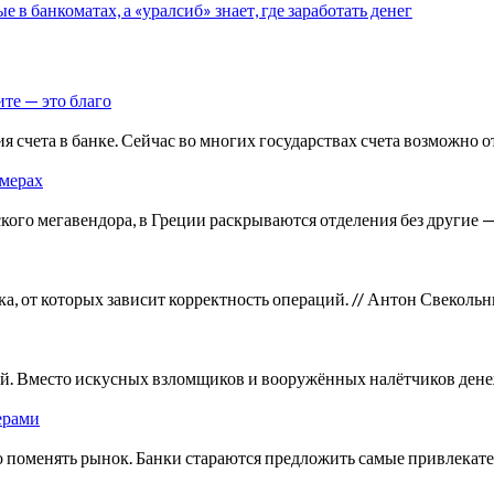
в банкоматах, а «уралсиб» знает, где заработать денег
ите — это благо
счета в банке. Сейчас во многих государствах счета возможно о
змерах
ского мегавендора, в Греции раскрываются отделения без другие 
нка, от которых зависит корректность операций. // Антон Свекол
ией. Вместо искусных взломщиков и вооружённых налётчиков д
ерами
о поменять рынок. Банки стараются предложить самые привлекате