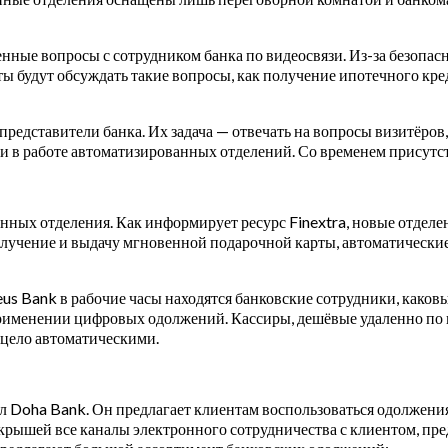
енные вопросы с сотрудником банка по видеосвязи. Из-за безопас
нты будут обсуждать такие вопросы, как получение ипотечного кр
представители банка. Их задача — отвечать на вопросы визитёро
и в работе автоматизированных отделений. Со временем присутст
нных отделения. Как информирует ресурс Finextra, новые отделен
лучение и выдачу мгновенной подарочной карты, автоматические
us Bank в рабочие часы находятся банковские сотрудники, каковы
именении цифровых одолжений. Кассиры, дешёвые удаленно по в
ецело автоматическими.
л Doha Bank. Он предлагает клиентам воспользоваться одолжени
рышей все каналы электронного сотрудничества с клиентом, пред