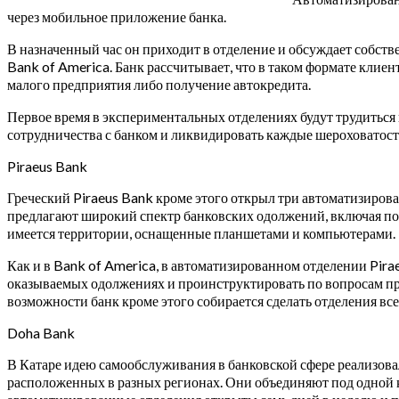
через мобильное приложение банка.
В назначенный час он приходит в отделение и обсуждает собств
Bank of America. Банк рассчитывает, что в таком формате клие
малого предприятия либо получение автокредита.
Первое время в экспериментальных отделениях будут трудиться 
сотрудничества с банком и ликвидировать каждые шероховатост
Piraeus Bank
Греческий Piraeus Bank кроме этого открыл три автоматизирова
предлагают широкий спектр банковских одолжений, включая по
имеется территории, оснащенные планшетами и компьютерами.
Как и в Bank of America, в автоматизированном отделении Pirae
оказываемых одолжениях и проинструктировать по вопросам пр
возможности банк кроме этого собирается сделать отделения вс
Doha Bank
В Катаре идею самообслуживания в банковской сфере реализова
расположенных в разных регионах. Они объединяют под одной к