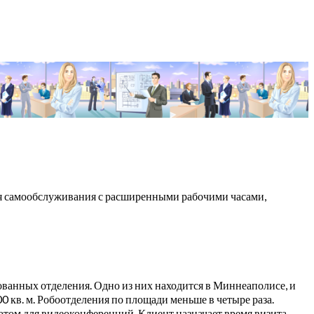
ия самообслуживания с расширенными рабочими часами,
ованных отделения. Одно из них находится в Миннеаполисе, и
 кв. м. Робоотделения по площади меньше в четыре раза.
том для видеоконференций. Клиент назначает время визита