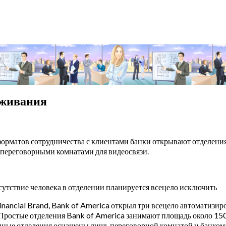
уживания
форматов сотрудничества с клиентами банки открывают отделен
 переговорными комнатами для видеосвязи.
утствие человека в отделении планируется всецело исключить
nancial Brand, Bank of America открыл три всецело автоматизир
 Простые отделения Bank of America занимают площадь около 1500
ные отделения оснащены лишь переговорной комнатой и банкома