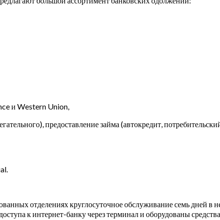
предлагают большой ассортимент банковских одолжений:
nce и Western Union,
егательного), предоставление займа (автокредит, потребительски
al.
ванных отделениях круглосуточное обслуживание семь дней в не
оступа к интернет-банку через терминал и оборудованы средства