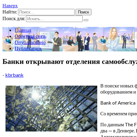
Наверх
Найти:
Поиск для:
Главная
Обратная связь
Опубликовано
Публикации
Банки открывают отделения самообсл
-
kbrbank
В поиске новых 
оборудованием и
Bank of America
Со временем прис
По данным The Fi
два — в Денвере.
Автоматизирован