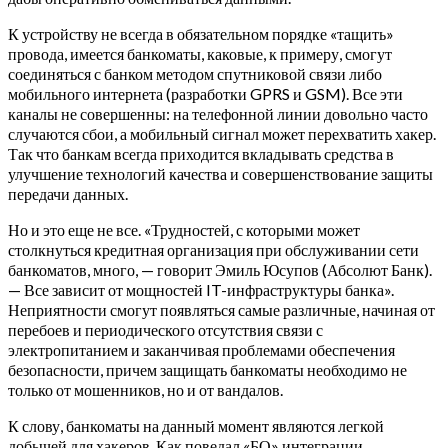
К устройству не всегда в обязательном порядке «тащить»
провода, имеется банкоматы, каковые, к примеру, смогут
соединяться с банком методом спутниковой связи либо
мобильного интернета (разработки GPRS и GSM). Все эти
каналы не совершенны: на телефонной линии довольно часто
случаются сбои, а мобильный сигнал может перехватить хакер.
Так что банкам всегда приходится вкладывать средства в
улучшение технологий качества и совершенствование защиты
передачи данных.
Но и это еще не все. «Трудностей, с которыми может
столкнуться кредитная организация при обслуживании сети
банкоматов, много, — говорит Эмиль Юсупов (Абсолют Банк).
— Все зависит от мощностей IT-инфраструктуры банка».
Неприятности смогут появляться самые различные, начиная от
перебоев и периодического отсутствия связи с
электропитанием и заканчивая проблемами обеспечения
безопасности, причем защищать банкоматы необходимо не
только от мошенников, но и от вандалов.
К слову, банкоматы на данный момент являются легкой
добычей для хакеров. Как поведал «БО» интеграции