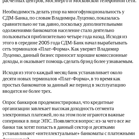
расчетных центров, Мосэнерго и Московской телефонной сети.
Необходимость делать упор на многофункциональность у
СДМ-Банка, по словам Владимира Луценко, показалась
сравнительно не так давно, поскольку дополнительными
одолжениями банкоматов население стало деятельно
пользоваться приблизительно четыре года назад. Исходя из
этого в середине 2005 года СДМ-Банк начал вырабатывать
сеть терминалов «Плат-Форма». Как уверяет Владимир
Луценко, данный бизнес приносит хорошие комиссионные
доходы, и оказывает помощь сделать брэнд более узнаваемым.
Исходя из этого каждый месяц банк устанавливает около
десяти новых терминалов «Плат-Форма», в то время как
простых банкоматов за данный же период в эксплуатацию
вводится не более трех.
Опрос банкиров продемонстрировал, что кредитные
организации завлекает высокая доходность сегмента
электронных платежей, но на этом поле играются важные
соперники в лице ЭПС. Появляется вопрос: из-за чего все же
банки так хотят попасть в данный сектор и десятками
устанавливают «интеллектуальные» банкоматы с платежными