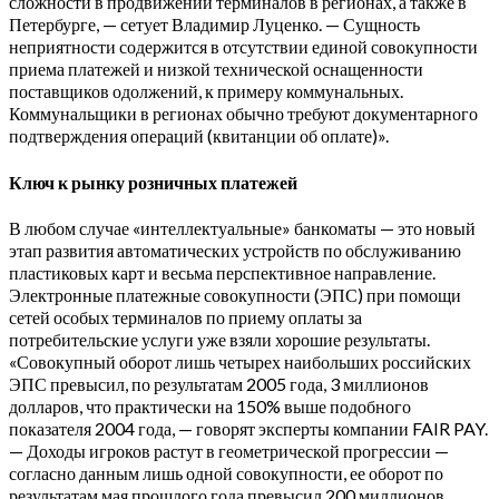
сложности в продвижении терминалов в регионах, а также в
Петербурге, — сетует Владимир Луценко. — Сущность
неприятности содержится в отсутствии единой совокупности
приема платежей и низкой технической оснащенности
поставщиков одолжений, к примеру коммунальных.
Коммунальщики в регионах обычно требуют документарного
подтверждения операций (квитанции об оплате)».
Ключ к рынку розничных платежей
В любом случае «интеллектуальные» банкоматы — это новый
этап развития автоматических устройств по обслуживанию
пластиковых карт и весьма перспективное направление.
Электронные платежные совокупности (ЭПС) при помощи
сетей особых терминалов по приему оплаты за
потребительские услуги уже взяли хорошие результаты.
«Совокупный оборот лишь четырех наибольших российских
ЭПС превысил, по результатам 2005 года, 3 миллионов
долларов, что практически на 150% выше подобного
показателя 2004 года, — говорят эксперты компании FAIR PAY.
— Доходы игроков растут в геометрической прогрессии —
согласно данным лишь одной совокупности, ее оборот по
результатам мая прошлого года превысил 200 миллионов