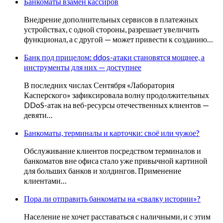
Банкоматы взамен кассиров
Внедрение дополнительных сервисов в платежных
устройствах, с одной стороны, разрешает увеличить
функционал, а с другой — может привести к созданию…
Банк под прицелом: ddos-атаки становятся мощнее, а
инструменты для них — доступнее
В последних числах Сентября «Лаборатория
Касперского» зафиксировала волну продолжительных
DDoS-атак на веб-ресурсы отечественных клиентов —
девяти…
Банкоматы, терминалы и карточки: своё или чужое?
Обслуживание клиентов посредством терминалов и
банкоматов вне офиса стало уже привычной картиной
для больших банков и холдингов. Применение
клиентами…
Пора ли отправить банкоматы на «свалку истории»?
Население не хочет расставаться с наличными, и с этим