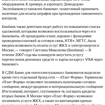
оборудования. К примеру, в аэропорту Домодедово
Экспобанком установлен банкомат, талантливый принимать
наличные для оплаты штрафов при прохождении таможенного
контроля.
Бинбанк также деятельно ведет работу по повышению списка
одолжений, которыми возможно воспользоваться через его
банкоматы. «В прошедшем сезоне, наровне с функциями
проведения платежей за сотовую связь, НТВ+, МГТС, была
введена возможность оплаты услуг ЖКХ и электроэнергии в
Москве, — говорит Светлана Миколенко (Бинбанк). — В
течение 2007 года мы планируем запустить услугу
перечисления денежных средств «с карты на карту» VISA через
банкомат».
В СДМ-Банке для «интеллектуальных» банкоматов выделили
кроме того отдельный брэнд сети — «Плат-Форма». Терминалы
«Плат-Форма» позволяют оплачивать наличными сотовую
сообщение, междугороднюю и интернациональную сообщение
(Ростелеком), интернет, спутниковое тв, погашать кредиты
вторых банков. В Москве через «Плат-Форму» возможно
оплачивать услуги ЖКХ, а также по квитанциям единых