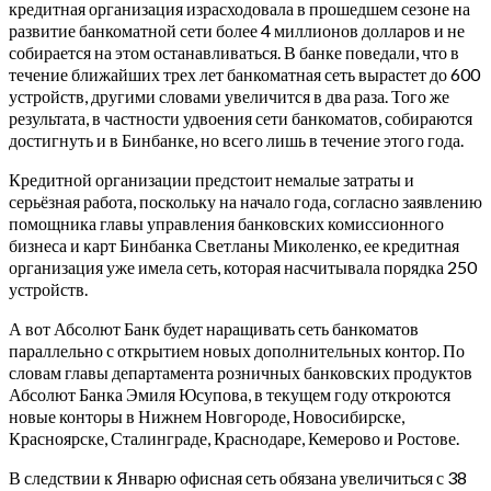
кредитная организация израсходовала в прошедшем сезоне на
развитие банкоматной сети более 4 миллионов долларов и не
собирается на этом останавливаться. В банке поведали, что в
течение ближайших трех лет банкоматная сеть вырастет до 600
устройств, другими словами увеличится в два раза. Того же
результата, в частности удвоения сети банкоматов, собираются
достигнуть и в Бинбанке, но всего лишь в течение этого года.
Кредитной организации предстоит немалые затраты и
серьёзная работа, поскольку на начало года, согласно заявлению
помощника главы управления банковских комиссионного
бизнеса и карт Бинбанка Светланы Миколенко, ее кредитная
организация уже имела сеть, которая насчитывала порядка 250
устройств.
А вот Абсолют Банк будет наращивать сеть банкоматов
параллельно с открытием новых дополнительных контор. По
словам главы департамента розничных банковских продуктов
Абсолют Банка Эмиля Юсупова, в текущем году откроются
новые конторы в Нижнем Новгороде, Новосибирске,
Красноярске, Сталинграде, Краснодаре, Кемерово и Ростове.
В следствии к Январю офисная сеть обязана увеличиться с 38