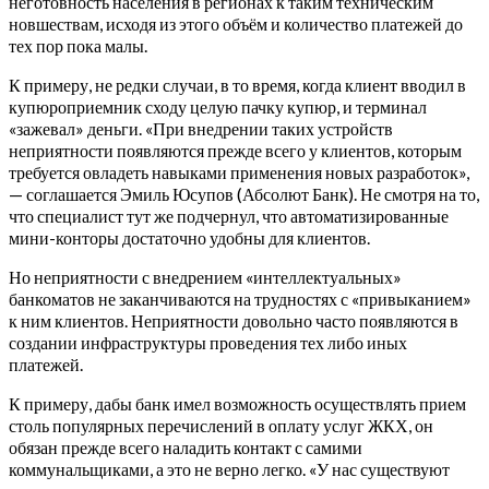
неготовность населения в регионах к таким техническим
новшествам, исходя из этого объём и количество платежей до
тех пор пока малы.
К примеру, не редки случаи, в то время, когда клиент вводил в
купюроприемник сходу целую пачку купюр, и терминал
«зажевал» деньги. «При внедрении таких устройств
неприятности появляются прежде всего у клиентов, которым
требуется овладеть навыками применения новых разработок»,
— соглашается Эмиль Юсупов (Абсолют Банк). Не смотря на то,
что специалист тут же подчернул, что автоматизированные
мини-конторы достаточно удобны для клиентов.
Но неприятности с внедрением «интеллектуальных»
банкоматов не заканчиваются на трудностях с «привыканием»
к ним клиентов. Неприятности довольно часто появляются в
создании инфраструктуры проведения тех либо иных
платежей.
К примеру, дабы банк имел возможность осуществлять прием
столь популярных перечислений в оплату услуг ЖКХ, он
обязан прежде всего наладить контакт с самими
коммунальщиками, а это не верно легко. «У нас существуют