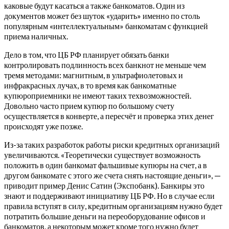
каковые будут касаться а также банкоматов. Один из
документов может без шуток «ударить» именно по столь
популярным «интеллектуальным» банкоматам с функцией
приема наличных.
Дело в том, что ЦБ РФ планирует обязать банки
контролировать подлинность всех банкнот не меньше чем
тремя методами: магнитным, в ультрафиолетовых и
инфракрасных лучах, в то время как банкоматные
купюроприемники не имеют таких техвозможностей.
Довольно часто прием купюр по большому счету
осуществляется в конверте, а пересчёт и проверка этих денег
происходят уже позже.
Из-за таких разработок работы риски кредитных организаций
увеличиваются. «Теоретически существует возможность
положить в один банкомат фальшивые купюры на счет, а в
другом банкомате с этого же счета снять настоящие деньги», —
приводит пример Денис Сатин (Экспобанк). Банкиры это
знают и поддерживают инициативу ЦБ РФ. Но в случае если
правила вступят в силу, кредитным организациям нужно будет
потратить большие деньги на переоборудование офисов и
банкоматов, а некоторым может кроме того нужно будет