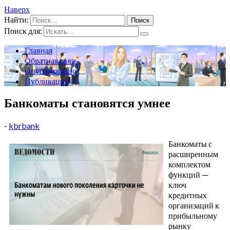
Наверх
Найти:
Поиск для:
Главная
Обратная связь
Опубликовано
Публикации
Банкоматы становятся умнее
-
kbrbank
Банкоматы с
расширенным
комплектом
функций —
ключ
кредитных
организаций к
прибыльному
рынку