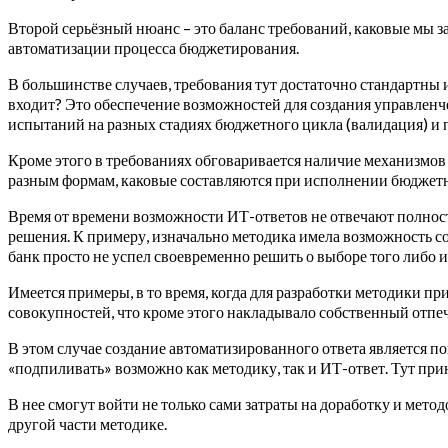
Второй серьёзный нюанс – это баланс требований, каковые мы 
автоматизации процесса бюджетирования.
В большинстве случаев, требования тут достаточно стандартны и
входит? Это обеспечение возможностей для создания управленч
испытаний на разных стадиях бюджетного цикла (валидация) и п
Кроме этого в требованиях обговаривается наличие механизмов
разным формам, каковые составляются при исполнении бюджетн
Время от времени возможности ИТ-ответов не отвечают полность
решения. К примеру, изначально методика имела возможность соз
банк просто не успел своевременно решить о выборе того либо 
Имеется примеры, в то время, когда для разработки методики 
совокупностей, что кроме этого накладывало собственный отпеч
В этом случае создание автоматизированного ответа является по
«подпиливать» возможно как методику, так и ИТ-ответ. Тут пр
В нее смогут войти не только сами затраты на доработку и мето
другой части методике.