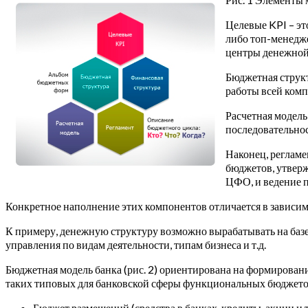
Целевые KPI – э
либо топ-менедж
центры денежной
Бюджетная структ
работы всей комп
Расчетная модель
последовательнос
Наконец, реглам
бюджетов, утвер
ЦФО, и ведение п
Конкретное наполнение этих компонентов отличается в зависим
К примеру, денежную структуру возможно вырабатывать на базе
управления по видам деятельности, типам бизнеса и т.д.
Бюджетная модель банка (рис. 2) ориентирована на формировани
таких типовых для банковской сферы функциональных бюджетов
Бюджет размещений (средства в банках, кредиты, акции и т.