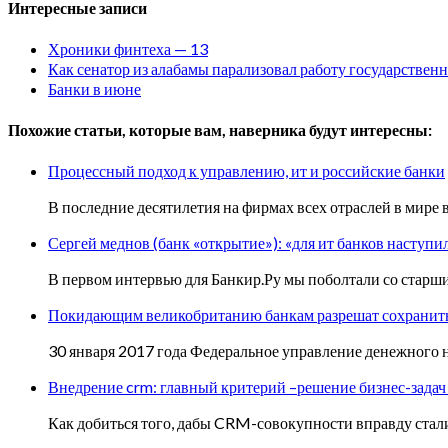
Интересные записи
Хроники финтеха — 13
Как сенатор из алабамы парализовал работу государственн
Банки в июне
Похожие статьи, которые вам, наверника будут интересны:
Процессный подход к управлению, ит и российские банки
В последние десятилетия на фирмах всех отраслей в мире
Сергей меднов (банк «открытие»): «для ит банков наступ
В первом интервью для Банкир.Ру мы поболтали со стар
Покидающим великобританию банкам разрешат сохранить
30 января 2017 года Федеральное управление денежного 
Внедрение crm: главный критерий –решение бизнес-задач
Как добиться того, дабы CRM-совокупности вправду ста