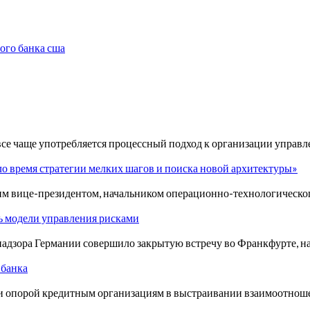
ого банка сша
 все чаще употребляется процессный подход к организации упра
ило время стратегии мелких шагов и поиска новой архитектуры»
шим вице-президентом, начальником операционно-технологическо
 модели управления рисками
надзора Германии совершило закрытую встречу во Франкфурте, н
 банка
ли опорой кредитным организациям в выстраивании взаимоотно