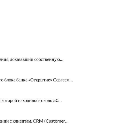
вления, доказавший собственную…
го блока банка «Открытие» Сергеем…
а которой находилось около 50…
шений с клиентам. СRM (Customer…