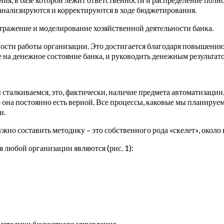
анализируются и корректируются в ходе бюджетирования.
тражение и моделирование хозяйственной деятельности банка.
ости работы организации. Это достигается благодаря повышению
 на денежное состояние банка, и руководить денежным результат
мы сталкиваемся, это, фактически, наличие предмета автоматизаци
о она постоянно есть верной. Все процессы, каковые мы планируе
и.
ужно составить методику – это собственного рода «скелет», окол
любой организации являются (рис. 1):
 методики бюджетного управления