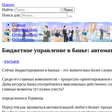
Наверх
Найти:
Поиск для:
Главная
Обратная связь
Опубликовано
Публикации
Бюджетное управление в банке: автома
-
kbrbank
Сейчас бюджетирование в банках – это значительно более сложн
Среди его главных компонентов – процессно-ориентированное п
Дабы ресурсы банка употреблялись максимально действенно, со
главные моменты тут нужно учесть?
определения и Термины
Перед тем как заниматься автоматизацией любого бизнес-процес
Под бюджетным управлением мы понимаем разработку управления