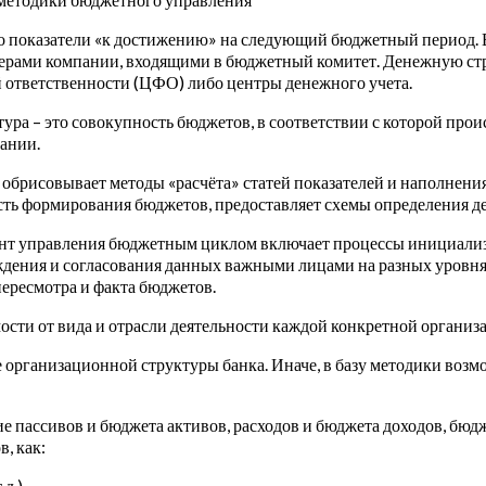
то показатели «к достижению» на следующий бюджетный период. 
ерами компании, входящими в бюджетный комитет. Денежную стр
 ответственности (ЦФО) либо центры денежного учета.
ура – это совокупность бюджетов, в соответствии с которой прои
ании.
 обрисовывает методы «расчёта» статей показателей и наполнения
ть формирования бюджетов, предоставляет схемы определения де
ент управления бюджетным циклом включает процессы инициали
ждения и согласования данных важными лицами на разных уровн
ересмотра и факта бюджетов.
ости от вида и отрасли деятельности каждой конкретной организ
 организационной структуры банка. Иначе, в базу методики воз
е пассивов и бюджета активов, расходов и бюджета доходов, бюдж
, как:
д.)