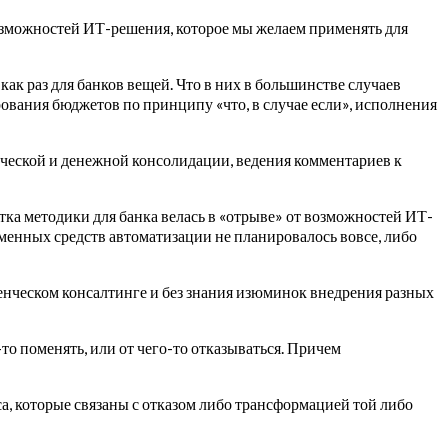
озможностей ИТ-решения, которое мы желаем применять для
ак раз для банков вещей. Что в них в большинстве случаев
ования бюджетов по принципу «что, в случае если», исполнения
нческой и денежной консолидации, ведения комментариев к
тка методики для банка велась в «отрыве» от возможностей ИТ-
еменных средств автоматизации не планировалось вовсе, либо
ленческом консалтинге и без знания изюминок внедрения разных
то поменять, или от чего-то отказываться. Причем
са, которые связаны с отказом либо трансформацией той либо