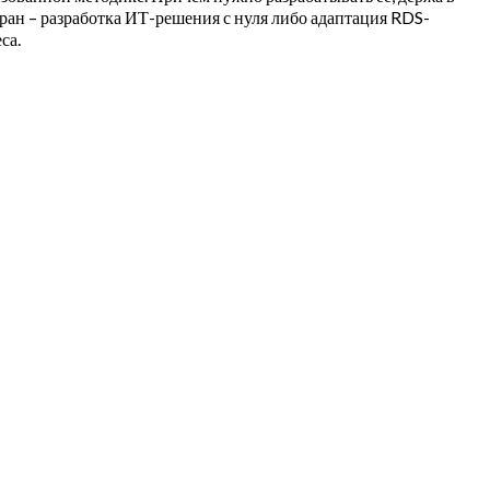
бран – разработка ИТ-решения с нуля либо адаптация RDS-
са.