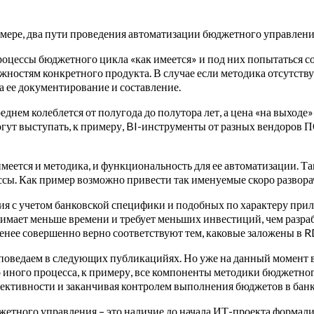
й мере, два пути проведения автоматизации бюджетного управлени
оцессы бюджетного цикла «как имеется» и под них попытаться соз
жностям конкретного продукта. В случае если методика отсутству
а ее документирование и составление.
днем колеблется от полугода до полутора лет, а цена «на выходе
 выступать, к примеру, BI-инструменты от разных вендоров ПО (
еется и методика, и функциональность для ее автоматизации. Так
сы. Как пример возможно привести так именуемые скоро разворач
 с учетом банковской специфики и подобных по характеру прилож
нимает меньше времени и требует меньших инвестиций, чем разраб
менее совершенно верно соответствуют тем, каковые заложены в R
 поведаем в следующих публикацийях. Но уже на данный момент 
бо иного процесса, к примеру, все компоненты методики бюджетно
фективности и заканчивая контролем выполнения бюджетов в банк
етного управления – это наличие до начала ИТ-проекта формали