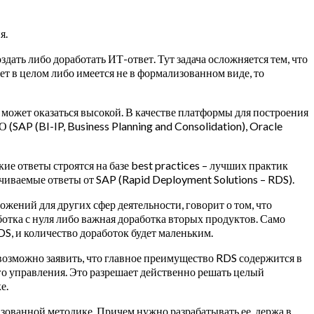
я.
дать либо доработать ИТ-ответ. Тут задача осложняется тем, что
ет в целом либо имеется не в формализованном виде, то
» может оказаться высокой. В качестве платформы для построения
SAP (BI-IP, Business Planning and Consolidation), Oracle
ие ответы строятся на базе best practices – лучших практик
иваемые ответы от SAP (Rapid Deployment Solutions – RDS).
ений для других сфер деятельности, говорит о том, что
отка с нуля либо важная доработка вторых продуктов. Само
DS, и количество доработок будет маленьким.
возможно заявить, что главное преимущество RDS содержится в
го управления. Это разрешает действенно решать целый
е.
зованной методике. Причем нужно разрабатывать ее, держа в