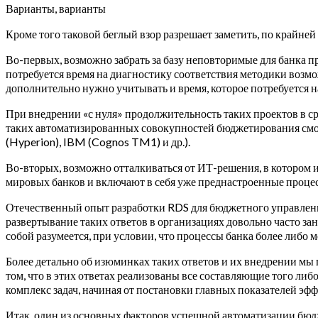
Варианты, варианты
Кроме того таковой беглый взор разрешает заметить, по крайне
Во-первых, возможно забрать за базу неповторимые для банка пр
потребуется время на диагностику соответствия методики возмо
дополнительно нужно учитывать и время, которое потребуется н
При внедрении «с нуля» продолжительность таких проектов в сре
таких автоматизированных совокупностей бюджетирования смогут
(Hyperion), IBM (Cognos TM1) и др.).
Во-вторых, возможно отталкиваться от ИТ-решения, в котором им
мировых банков и включают в себя уже преднастроенные процес
Отечественный опыт разработки RDS для бюджетного управления
развертывание таких ответов в организациях довольно часто за
собой разумеется, при условии, что процессы банка более либо 
Более детально об изюминках таких ответов и их внедрении мы
том, что в этих ответах реализованы все составляющие того ли
комплекс задач, начиная от постановки главных показателей эф
Итак, один из основных факторов успешной автоматизации бюдж