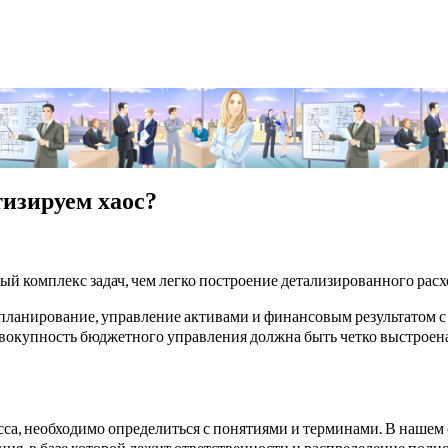
тизируем хаос?
ый комплекс задач, чем легко построение детализированного расх
ланирование, управление активами и финансовым результатом с 
вокупность бюджетного управления должна быть четко выстроена 
са, необходимо определиться с понятиями и терминами. В нашем 
, в базе которой лежит ответственности и распределение полном