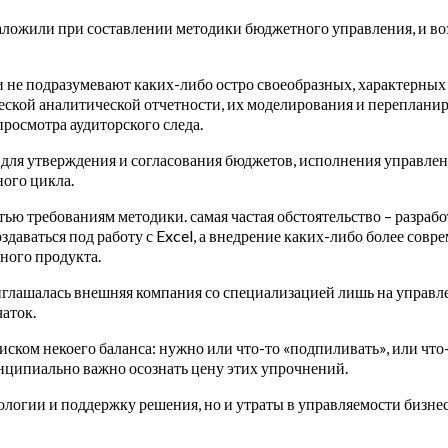
заложили при составлении методики бюджетного управления, и в
 не подразумевают каких-либо остро своеобразных, характерных к
еской аналитической отчетности, их моделирования и перепланир
росмотра аудиторского следа.
 для утверждения и согласования бюджетов, исполнения управле
ого цикла.
ю требованиям методики. самая частая обстоятельство – разрабо
даваться под работу с Excel, а внедрение каких-либо более совр
иного продукта.
приглашалась внешняя компания со специализацией лишь на управ
аток.
иском некоего баланса: нужно или что-то «подпиливать», или что-
инципиально важно осознать цену этих упрочнений.
дологии и поддержку решения, но и утраты в управляемости бизне