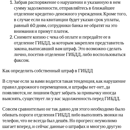
Забрав распоряжение о нарушении и указанную в нем
сумму задолженности, отправляйтесь в ближайшее
отделение кредитно-денежного учреждения. Кроме того,
в случае если на квитанции будет указан срок уплаты,
равный 60 дням, сотрудники банка не обратят на это
внимания и примут платеж.
Снимите копию с чека об оплате и передайте ее в
отделение ГИБДД, за которым закреплен представитель
закона, выписавший вам штраф. Это возможно сделать
лично, посетив отделение ГИБДД, либо воспользоваться
факсом.
Как определить собственный штраф в ГИБДД
В случае если за вами водится такая тенденция, как нарушение
правил дорожного перемещения, и штрафы нет-нет, да
появляются, не лишним будет забрать за привычку иногда
выяснять, существует ли у вас задолженность перед ГИБДД.
Совсем сравнительно не так давно для этого необходимо было
обивать пороги отделения ГИБДД либо выполнять звонки на
телефон, что не всегда был дешёв. Но прогресс неумолимо
шагает вперед, и сейчас данные о штрафах и многую другую