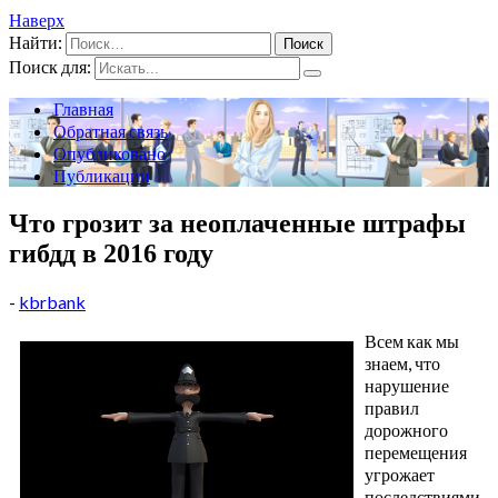
Наверх
Найти:
Поиск для:
Главная
Обратная связь
Опубликовано
Публикации
Что грозит за неоплаченные штрафы
гибдд в 2016 году
-
kbrbank
Всем как мы
знаем, что
нарушение
правил
дорожного
перемещения
угрожает
последствиями.