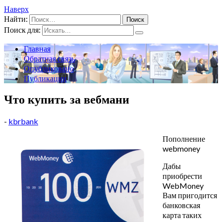
Наверх
Найти:
Поиск для:
Главная
Обратная связь
Опубликовано
Публикации
Что купить за вебмани
-
kbrbank
Пополнение
webmoney
Дабы
приобрести
WebMoney
Вам пригодится
банковская
карта таких