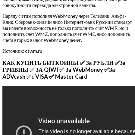
совокупности перевода электронной валюты.
Наряду с этим пополняя WebMoney через Телебанк, Альфа-
Клик, Сбербанк-онлайн либо Интернет-банк Русский стандарт
вы имеете возможность не только пополнить счёт WMR, но и
пополнить счёт WMZ, пополнить счёт WME, либо пополнить
счета вторых валют WebMoney денег.
Источник: cswm.ru
КАК КУПИТЬ БИТКОИНЫ ✅ За РУБЛИ ✅За
ГРИВНЫ ✅ ЗА QIWI ✅ За WebMoney ✅За
ADVcash ✅c VISA ✅ Master Card