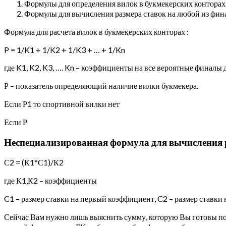
Формулы для определения вилок в букмекерских конторах (
Формулы для вычисления размера ставок на любой из фин
Формула для расчета вилок в букмекерских конторах :
P = 1/K1 + 1/K2 + 1/K3 + … + 1/Kn
где K1, K2, K3, …. Kn – коэффициенты на все вероятные финалы 
Р – показатель определяющий наличие вилки букмекера.
Если Р1 то спортивной вилки нет
Если Р
Неспециализированная формула для вычисления р
С2 = (К1*С1)/К2
где К1,К2 – коэффициенты
С1 – размер ставки на первый коэффициент, С2 – размер ставки
Сейчас Вам нужно лишь выяснить сумму, которую Вы готовы по