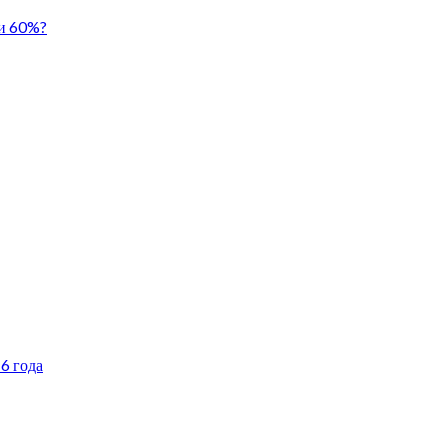
ли 60%?
16 года