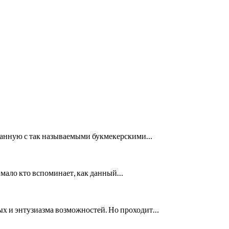
язанную с так называемыми букмекерскими…
о мало кто вспоминает, как данный…
ых и энтузиазма возможностей. Но проходит…