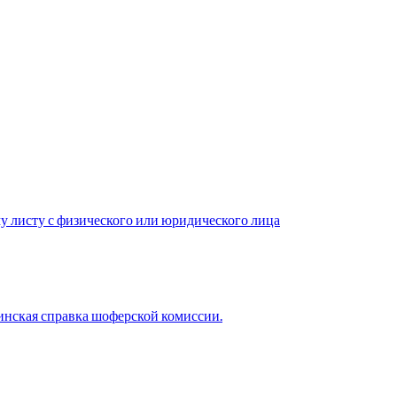
у листу с физического или юридического лица
нская справка шоферской комиссии.