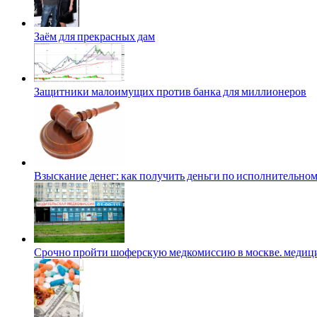
Заём для прекрасных дам
Защитники малоимущих против банка для миллионеров
Взыскание денег: как получить деньги по исполнительном
Срочно пройти шоферскую медкомиссию в москве. медици