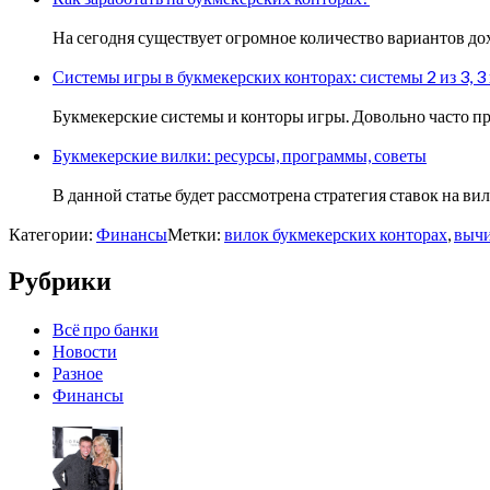
На сегодня существует огромное количество вариантов до
Системы игры в букмекерских конторах: системы 2 из 3, 3 и
Букмекерские системы и конторы игры. Довольно часто при
Букмекерские вилки: ресурсы, программы, советы
В данной статье будет рассмотрена стратегия ставок на в
Категории:
Финансы
Метки:
вилок букмекерских конторах
,
вычи
Рубрики
Всё про банки
Новости
Разное
Финансы