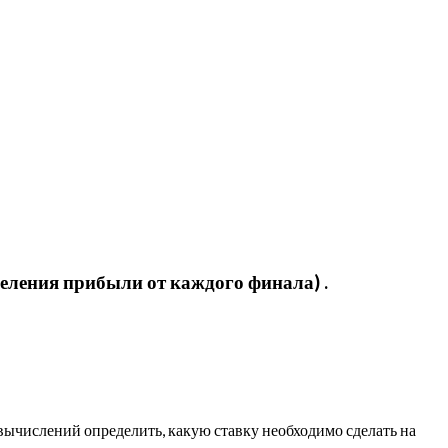
еления прибыли от каждого финала) .
ычислений определить, какую ставку необходимо сделать на