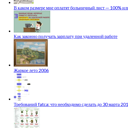
В каком размере мне оплатят больничный лист — 100% и
Как законно получать зарплату при удаленной работе
Жаркое лето 2006
Требований fatca: что необходимо сделать до 30 марта 20