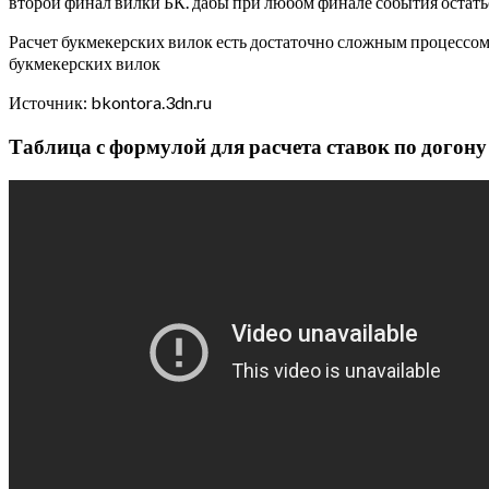
второй финал вилки БК. дабы при любом финале события остатьс
Расчет букмекерских вилок есть достаточно сложным процессом,
букмекерских вилок
Источник: bkontora.3dn.ru
Таблица с формулой для расчета ставок по догон