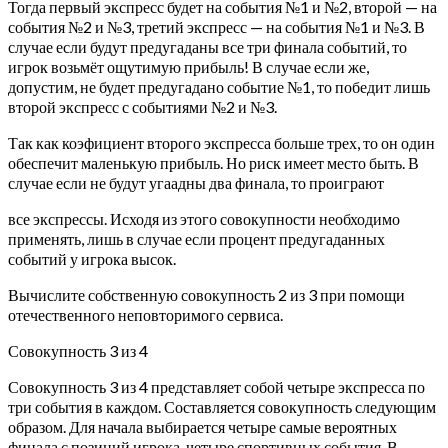
Тогда первый экспресс будет на события №1 и №2, второй — на
события №2 и №3, третий экспресс — на события №1 и №3. В
случае если будут предугаданы все три финала событий, то
игрок возьмёт ощутимую прибыль! В случае если же,
допустим, не будет предугадано событие №1, то победит лишь
второй экспресс с событиями №2 и №3.
Так как коэфициент второго экспресса больше трех, то он один
обеспечит маленькую прибыль. Но риск имеет место быть. В
случае если не будут угаадны два финала, то проиграют
все экспрессы. Исходя из этого совокупности необходимо
применять, лишь в случае если процент предугаданных
событий у игрока высок.
Вычислите собственную совокупность 2 из 3 при помощи
отечественного неповторимого сервиса.
Совокупность 3 из 4
Совокупность 3 из 4 представляет собой четыре экспресса по
три события в каждом. Составляется совокупность следующим
образом. Для начала выбирается четыре самые вероятных
финала с позиций игрока, четыре спортивных события. В