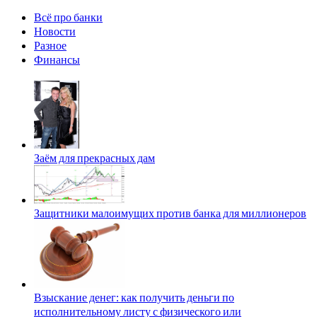
Всё про банки
Новости
Разное
Финансы
Заём для прекрасных дам
Защитники малоимущих против банка для миллионеров
Взыскание денег: как получить деньги по
исполнительному листу с физического или