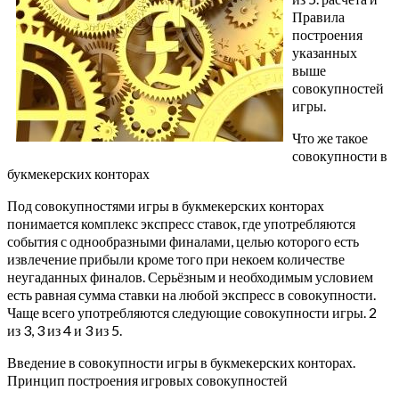
Правила
построения
указанных
выше
совокупностей
игры.
Что же такое
совокупности в
букмекерских конторах
Под совокупностями игры в букмекерских конторах
понимается комплекс экспресс ставок, где употребляются
события с однообразными финалами, целью которого есть
извлечение прибыли кроме того при некоем количестве
неугаданных финалов. Серьёзным и необходимым условием
есть равная сумма ставки на любой экспресс в совокупности.
Чаще всего употребляются следующие совокупности игры. 2
из 3, 3 из 4 и 3 из 5.
Введение в совокупности игры в букмекерских конторах.
Принцип построения игровых совокупностей