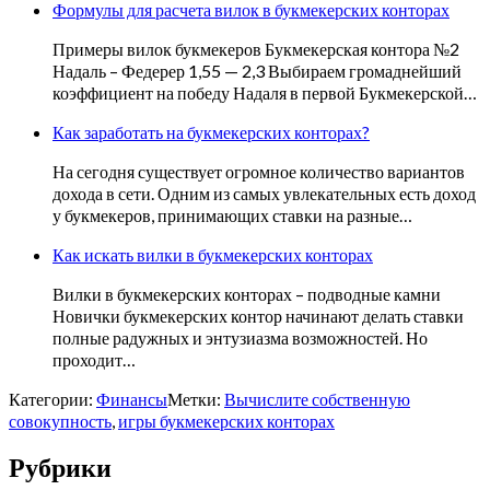
Формулы для расчета вилок в букмекерских конторах
Примеры вилок букмекеров Букмекерская контора №2
Надаль – Федерер 1,55 — 2,3 Выбираем громаднейший
коэффициент на победу Надаля в первой Букмекерской…
Как заработать на букмекерских конторах?
На сегодня существует огромное количество вариантов
дохода в сети. Одним из самых увлекательных есть доход
у букмекеров, принимающих ставки на разные…
Как искать вилки в букмекерских конторах
Вилки в букмекерских конторах – подводные камни
Новички букмекерских контор начинают делать ставки
полные радужных и энтузиазма возможностей. Но
проходит…
Категории:
Финансы
Метки:
Вычислите собственную
совокупность
,
игры букмекерских конторах
Рубрики