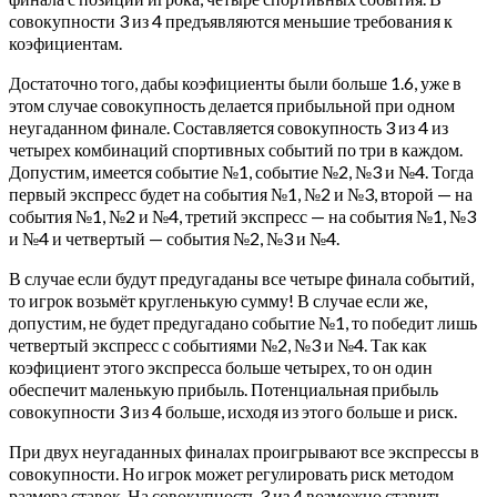
совокупности 3 из 4 предъявляются меньшие требования к
коэфициентам.
Достаточно того, дабы коэфициенты были больше 1.6, уже в
этом случае совокупность делается прибыльной при одном
неугаданном финале. Составляется совокупность 3 из 4 из
четырех комбинаций спортивных событий по три в каждом.
Допустим, имеется событие №1, событие №2, №3 и №4. Тогда
первый экспресс будет на события №1, №2 и №3, второй — на
события №1, №2 и №4, третий экспресс — на события №1, №3
и №4 и четвертый — события №2, №3 и №4.
В случае если будут предугаданы все четыре финала событий,
то игрок возьмёт кругленькую сумму! В случае если же,
допустим, не будет предугадано событие №1, то победит лишь
четвертый экспресс с событиями №2, №3 и №4. Так как
коэфициент этого экспресса больше четырех, то он один
обеспечит маленькую прибыль. Потенциальная прибыль
совокупности 3 из 4 больше, исходя из этого больше и риск.
При двух неугаданных финалах проигрывают все экспрессы в
совокупности. Но игрок может регулировать риск методом
размера ставок. На совокупность 3 из 4 возможно ставить