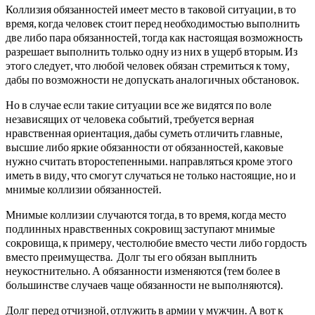
Коллизия обязанностей имеет место в таковой ситуации, в то
время, когда человек стоит перед необходимостью выполнить
две либо пара обязанностей, тогда как настоящая возможность
разрешает выполнить только одну из них в ущерб вторым. Из
этого следует, что любой человек обязан стремиться к тому,
дабы по возможности не допускать аналогичных обстановок.
Но в случае если такие ситуации все же видятся по воле
независящих от человека событий, требуется верная
нравственная ориентация, дабы суметь отличить главные,
высшие либо яркие обязанности от обязанностей, каковые
нужно считать второстепенными. направляться кроме этого
иметь в виду, что смогут случаться не только настоящие, но и
мнимые коллизии обязанностей.
Мнимые коллизии случаются тогда, в то время, когда место
подлинных нравственных сокровищ заступают мнимые
сокровища, к примеру, честолюбие вместо чести либо гордость
вместо преимущества. Долг ты его обязан выплнить
неукостнительно. А обязанности изменяются (тем более в
большинстве случаев чаще обязанности не выполняются).
Долг перед отчизной, отлужить в армии у мужчин. А вот к