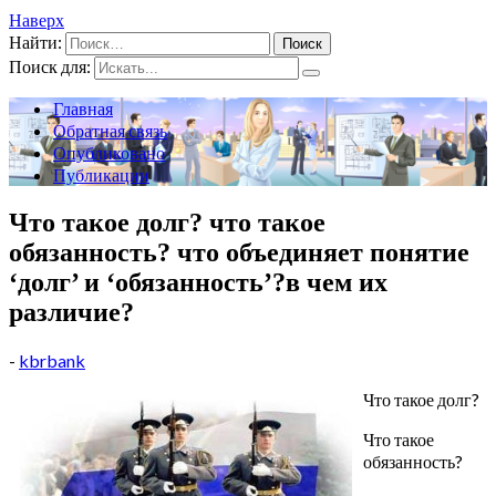
Наверх
Найти:
Поиск для:
Главная
Обратная связь
Опубликовано
Публикации
Что такое долг? что такое
обязанность? что объединяет понятие
‘долг’ и ‘обязанность’?в чем их
различие?
-
kbrbank
Что такое долг?
Что такое
обязанность?