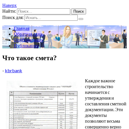
Наверх
Найти:
Поиск для:
Главная
Обратная связь
Опубликовано
Публикации
Что такое смета?
-
kbrbank
Каждое важное
строительство
начинается с
утверждения и
составления сметной
документации. Эти
документы
позволяют весьма
совершенно верно