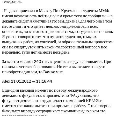
телефонов.
-На днях приезжал в Москву Пол Кругман — студенты ММФ
имели возможность пойти, но нам кроме того не сообщили — в
деканате сидит Ахметчина (это зам. декана), для чего она в том
месте сидит и что делает неясно, она должна была всех
оповестить, но в итоге отправилась сама, а студенты не попали.
Я уже не говорю о том, что путают студентов, темы их
выпускных работ, их учителей, за образовательным процессом
она не следит, уточнить какой-то собственный вопрос у нее
нереально, тупо нет на месте весь день.
За все это желают 240 тыс. в ценник и год увеличивается. При
низком качестве оборазования. Но если вы желаете по сути
приобрести диплом, то Вам ко мне.
Alex 11.01.2012 — 11:18:44
Еще один важный момент по поводу международного
денежного факультета, в проспекте по ФА, указано, что
факультет деятельно сотрудничает с компанией KPMG, и
имеется кое-какие льготы при приеме на работу. Это не верно.
Факультет вправду сотрудничает с компанией, но в чем это
проявляется пока не ясно.