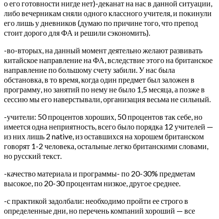
о его готовности нигде нет)-деканат на нас в данной ситуации,
либо вечерникам сняли одного классного учителя, и покинули
его лишь у дневников (думаю по причине того, что препод
стоит дорого для ФА и решили сэкономить).
-во-вторых, на данный момент деятельно желают развивать
китайское направление на ФА, вследствие этого на британское
направление по большому счету забили. У нас была
обстановка, в то время, когда один предмет был заложен в
программу, но занятий по нему не было 1,5 месяца, а позже в
сессию мы его наверстывали, организация весьма не сильный.
-учители: 50 процентов хороших, 50 процентов так себе, но
имеется одна неприятность, всего было порядка 12 учителей —
из них лишь 2 native, из оставшихся на хорошем британском
говорят 1-2 человека, остальные легко британскими словами,
но русский текст.
-качество материала и программы- по 20-30% предметам
высокое, по 20-30 процентам низкое, другое среднее.
-с практикой задолбали: необходимо пройти ее строго в
определенные дни, но перечень компаний хороший — все