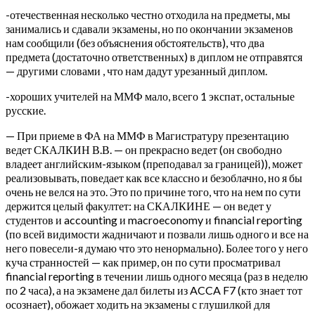
-отечественная несколько честно отходила на предметы, мы
занимались и сдавали экзамены, но по окончании экзаменов
нам сообщили (без объяснения обстоятельств), что два
предмета (достаточно ответственных) в диплом не отправятся
— другими словами , что нам дадут урезанный диплом.
-хороших учителей на ММФ мало, всего 1 экспат, остальные
русские.
— При приеме в ФА на ММФ в Магистратуру презентацию
ведет СКАЛКИН В.В. — он прекрасно ведет (он свободно
владеет английским-языком (преподавал за границей)), может
реализовывать, поведает как все классно и безоблачно, но я бы
очень не велся на это. Это по причине того, что на нем по сути
держится целый факултет: на СКАЛКИНЕ — он ведет у
студентов и accounting и macroeconomy и financial reporting
(по всей видимости жадничают и позвали лишь одного и все на
него повесели-я думаю что это ненормально). Более того у него
куча странностей — как пример, он по сути просматривал
financial reporting в течении лишь одного месяца (раз в неделю
по 2 часа), а на экзамене дал билеты из ACCA F7 (кто знает тот
осознает), обожает ходить на экзамены с глушилкой для