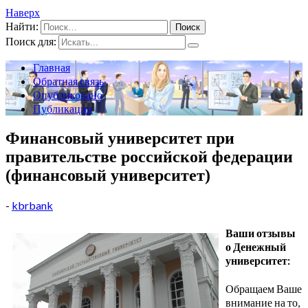
Наверх
Найти:
Поиск для:
Главная
Обратная связь
Опубликовано
Публикации
Финансовый университет при
правительстве российской федерации
(финансовый университет)
-
kbrbank
Ваши отзывы
о Денежный
университет:
Обращаем Ваше
внимание на то,