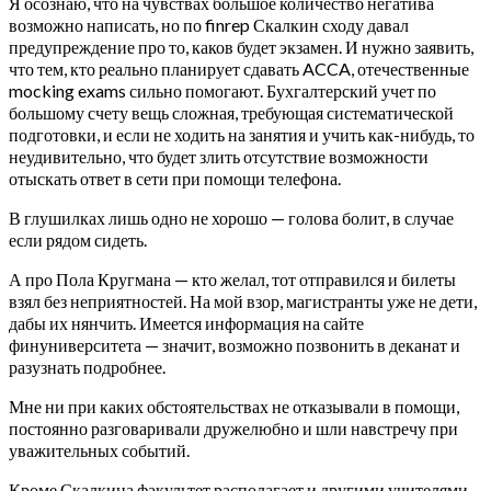
Я осознаю, что на чувствах большое количество негатива
возможно написать, но по finrep Скалкин сходу давал
предупреждение про то, каков будет экзамен. И нужно заявить,
что тем, кто реально планирует сдавать ACCA, отечественные
mocking exams сильно помогают. Бухгалтерский учет по
большому счету вещь сложная, требующая систематической
подготовки, и если не ходить на занятия и учить как-нибудь, то
неудивительно, что будет злить отсутствие возможности
отыскать ответ в сети при помощи телефона.
В глушилках лишь одно не хорошо — голова болит, в случае
если рядом сидеть.
А про Пола Кругмана — кто желал, тот отправился и билеты
взял без неприятностей. На мой взор, магистранты уже не дети,
дабы их нянчить.
Имеется информация на сайте
финуниверситета — значит, возможно позвонить в деканат и
разузнать подробнее.
Мне ни при каких обстоятельствах не отказывали в помощи,
постоянно разговаривали дружелюбно и шли навстречу при
уважительных событий.
Кроме Скалкина факультет располагает и другими учителями,