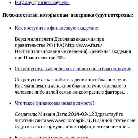
Hay day где взять ваучеры
Похожие статьи, которые вам, наверника будут интересны:
Как поступить в финансовую академию
Версия для печати Денежная академия при
правительстве РФ (ФА) http://www.fa.ru/
Неспециализированные сведения): Денежная академия
при Правительстве РФ…
Секрет успеха как добиться финансового благополучия
Секрет успеха: как добиться денежного благополучия
Как мы знаем, на денежное благополучие отдельного
человека либо целой семьи влияют разные факторы….
Что такое финансовая независимость?
Создатель: Михаил Дата: 2014-03-12 Здравствуйте
читатели сайта www.worldmagik.ru . В данной статье я не
буду сказать о формуле либо коэффициенте денежной…
Как стать финансовым аналитиком