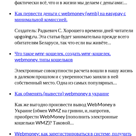
фактически всё, что и в жизни мы делаем с деньгами:…
Как первести деньги с webmoney (wmb) на easypay c
минимальной комиссией.
Создатель: Радкевич С. Хорошего времени дней читатели
upgoing.ru. Эта статья будет занимательна прежде всего
обитателям Беларуси, так что если вы живёте…
Что такое wmr-кошелек. создать wmr-кошелек.
webmoney. типы кошельков
Электронные совокупности расчета вошли в нашу жизнь
в далеком прошлом и с уверенностью заняли в ней
собственный место. Одна из самых популярных…
Как обменять (вывести) webmoney в украине
Как же выгодно произвести вывод WebMoney в
Украине (обмен WMZ на гривни, и, напротив,
приобрести WebMoney (пополнить электронные
кошельки WMZ)? Таковой…
Webmoney: как зарегистрироваться в системе, получить