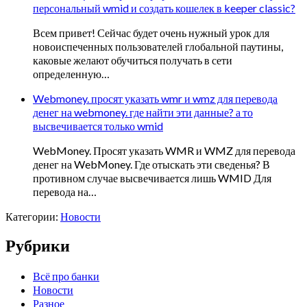
персональный wmid и создать кошелек в keeper classic?
Всем привет! Сейчас будет очень нужный урок для
новоиспеченных пользователей глобальной паутины,
каковые желают обучиться получать в сети
определенную…
Webmoney. просят указать wmr и wmz для перевода
денег на webmoney. где найти эти данные? а то
высвечивается только wmid
WebMoney. Просят указать WMR и WMZ для перевода
денег на WebMoney. Где отыскать эти сведенья? В
противном случае высвечивается лишь WMID Для
перевода на…
Категории:
Новости
Рубрики
Всё про банки
Новости
Разное