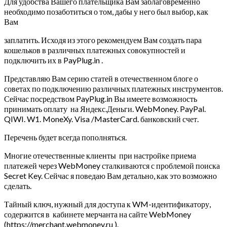
Для удобства Вашего плательщика Вам заблаговременно
необходимо позаботиться о том, дабы у него был выбор, как
Вам
заплатить. Исходя из этого рекомендуем Вам создать пара
кошельков в различных платежных совокупностей и
подключить их в PayPlug.in .
Представляю Вам серию статей в отечественном блоге о
советах по подключению различных платежных инструментов.
Сейчас посредством PayPlug.in Вы имеете возможность
принимать оплату на Яндекс.Деньги. WebMoney. PayPal.
QIWI. W1. MoneXy. Visa /MasterCard. банковский счет.
Перечень будет всегда пополняться.
Многие отечественные клиенты при настройке приема
платежей через WebMoney сталкиваются с проблемой поиска
Secret Key. Сейчас я поведаю Вам детально, как это возможно
сделать.
Тайный ключ, нужный для доступа к WM-идентификатору,
содержится в кабинете мерчанта на сайте WebMoney
(https://merchant.webmoney.ru ).