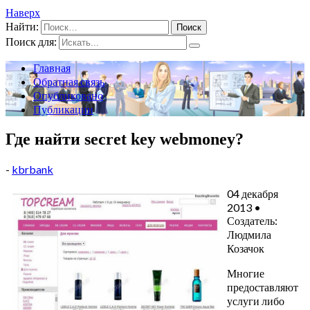
Наверх
Найти:
Поиск для:
Главная
Обратная связь
Опубликовано
Публикации
Где найти secret key webmoney?
-
kbrbank
04 декабря
2013 •
Создатель:
Людмила
Козачок
Многие
предоставляют
услуги либо