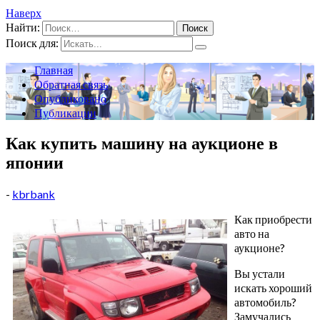
Наверх
Найти:
Поиск для:
Главная
Обратная связь
Опубликовано
Публикации
Как купить машину на аукционе в
японии
-
kbrbank
Как приобрести
авто на
аукционе?
Вы устали
искать хороший
автомобиль?
Замучались