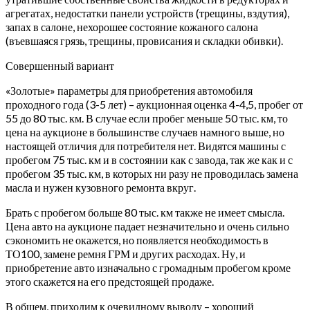
агрегатах, недостатки панели устройств (трещины, вздутия),
запах в салоне, нехорошее состояние кожаного салона
(въевшаяся грязь, трещины, провисания и складки обивки).
Совершенный вариант
«Золотые» параметры для приобретения автомобиля
проходного года (3-5 лет) – аукционная оценка 4-4,5, пробег от
55 до 80 тыс. км. В случае если пробег меньше 50 тыс. км, то
цена на аукционе в большинстве случаев намного выше, но
настоящей отличия для потребителя нет. Видятся машины с
пробегом 75 тыс. км и в состоянии как с завода, так же как и с
пробегом 35 тыс. км, в которых ни разу не проводилась замена
масла и нужен кузовного ремонта вкруг.
Брать с пробегом больше 80 тыс. км также не имеет смысла.
Цена авто на аукционе падает незначительно и очень сильно
сэкономить не окажется, но появляется необходимость в
ТО100, замене ремня ГРМ и других расходах. Ну, и
приобретение авто изначально с громадным пробегом кроме
этого скажется на его предстоящей продаже.
В общем, приходим к очевидному выводу – хороший