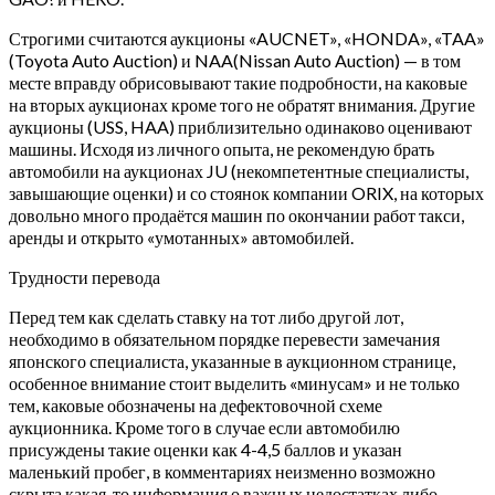
Строгими считаются аукционы «AUCNET», «HONDA», «TAA»
(Toyota Auto Auction) и NAA(Nissan Auto Auction) — в том
месте вправду обрисовывают такие подробности, на каковые
на вторых аукционах кроме того не обратят внимания. Другие
аукционы (USS, HAA) приблизительно одинаково оценивают
машины. Исходя из личного опыта, не рекомендую брать
автомобили на аукционах JU (некомпетентные специалисты,
завышающие оценки) и со стоянок компании ORIX, на которых
довольно много продаётся машин по окончании работ такси,
аренды и открыто «умотанных» автомобилей.
Трудности перевода
Перед тем как сделать ставку на тот либо другой лот,
необходимо в обязательном порядке перевести замечания
японского специалиста, указанные в аукционном странице,
особенное внимание стоит выделить «минусам» и не только
тем, каковые обозначены на дефектовочной схеме
аукционника. Кроме того в случае если автомобилю
присуждены такие оценки как 4-4,5 баллов и указан
маленький пробег, в комментариях неизменно возможно
скрыта какая-то информация о важных недостатках либо