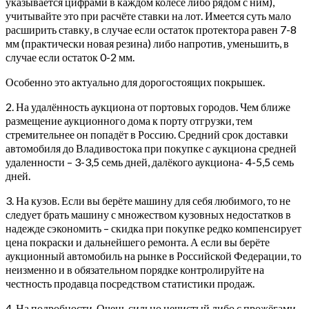
указывается цифрами в каждом колесе либо рядом с ним),
учитывайте это при расчёте ставки на лот. Имеется суть мало
расширить ставку, в случае если остаток протектора равен 7-8
мм (практически новая резина) либо напротив, уменьшить, в
случае если остаток 0-2 мм.
Особенно это актуально для дорогостоящих покрышек.
2. На удалённость аукциона от портовых городов. Чем ближе
размещение аукционного дома к порту отгрузки, тем
стремительнее он попадёт в Россию. Средний срок доставки
автомобиля до Владивостока при покупке с аукциона средней
удаленности – 3-3,5 семь дней, далёкого аукциона- 4-5,5 семь
дней.
3. На кузов. Если вы берёте машину для себя любимого, то не
следует брать машину с множеством кузовных недостатков в
надежде сэкономить – скидка при покупке редко компенсирует
цена покраски и дальнейшего ремонта. А если вы берёте
аукционный автомобиль на рынке в Российской Федерации, то
неизменно и в обязательном порядке контролируйте на
честность продавца посредством статистики продаж.
4. На подробности. Очень сильно нечистый либо с прожёгами