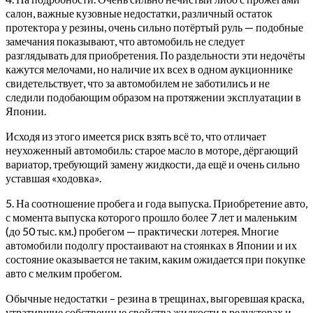
салон, важные кузовные недостатки, различный остаток
протектора у резины, очень сильно потёртый руль — подобные
замечания показывают, что автомобиль не следует
разглядывать для приобретения. По раздельности эти недочёты
кажутся мелочами, но наличие их всех в одном аукционнике
свидетельствует, что за автомобилем не заботились и не
следили подобающим образом на протяжении эксплуатации в
Японии.
Исходя из этого имеется риск взять всё то, что отличает
неухоженный автомобиль: старое масло в моторе, дёргающий
вариатор, требующий замену жидкости, да ещё и очень сильно
уставшая «ходовка».
5. На соотношение пробега и года выпуска. Приобретение авто,
с момента выпуска которого прошло более 7 лет и маленьким
(до 50 тыс. км.) пробегом — практически лотерея. Многие
автомобили подолгу простаивают на стоянках в Японии и их
состояние оказывается не таким, каким ожидается при покупке
авто с мелким пробегом.
Обычные недостатки – резина в трещинах, выгоревшая краска,
утратившие собственные свойства жидкости в редукторах и