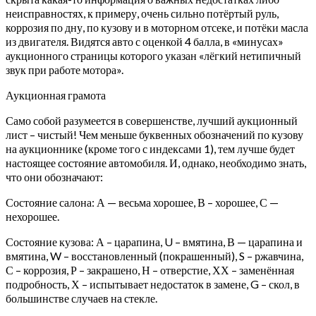
неисправностях, к примеру, очень сильно потёртый руль,
коррозия по дну, по кузову и в моторном отсеке, и потёки масла
из двигателя. Видятся авто с оценкой 4 балла, в «минусах»
аукционного страницы которого указан «лёгкий нетипичный
звук при работе мотора».
Аукционная грамота
Само собой разумеется в совершенстве, лучший аукционный
лист – чистый! Чем меньше буквенных обозначений по кузову
на аукционнике (кроме того с индексами 1), тем лучше будет
настоящее состояние автомобиля. И, однако, необходимо знать,
что они обозначают:
Состояние салона: А — весьма хорошее, В – хорошее, С —
нехорошее.
Состояние кузова: А – царапина, U – вмятина, В — царапина и
вмятина, W – восстановленный (покрашенный), S – ржавчина,
С – коррозия, Р – закрашено, Н – отверстие, ХХ – заменённая
подробность, Х – испытывает недостаток в замене, G – скол, в
большинстве случаев на стекле.