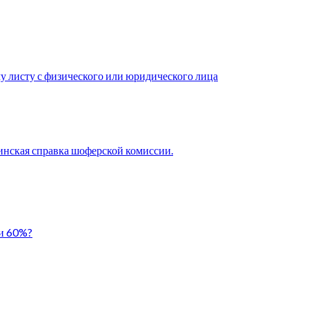
у листу с физического или юридического лица
нская справка шоферской комиссии.
ли 60%?