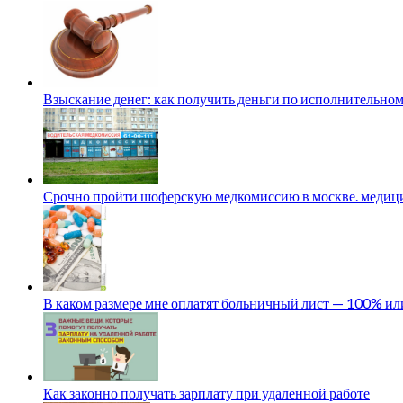
Взыскание денег: как получить деньги по исполнительном
Срочно пройти шоферскую медкомиссию в москве. медици
В каком размере мне оплатят больничный лист — 100% и
Как законно получать зарплату при удаленной работе