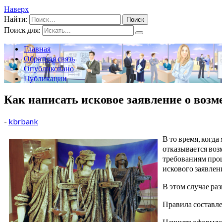
Наверх
Найти:
Поиск для:
Главная
Обратная связь
Опубликовано
Публикации
Как написать исковое заявление о воз
-
kbrbank
В то время, когд
отказывается воз
требованиям про
искового заявлен
В этом случае ра
Правила составле
Начните оформлен