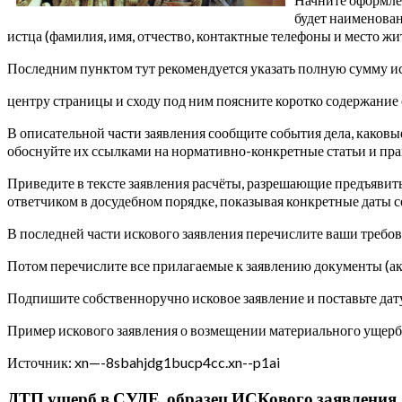
будет наименован
истца (фамилия, имя, отчество, контактные телефоны и место ж
Последним пунктом тут рекомендуется указать полную сумму ис
центру страницы и сходу под ним поясните коротко содержание
В описательной части заявления сообщите события дела, каковы
обоснуйте их ссылками на нормативно-конкретные статьи и пр
Приведите в тексте заявления расчёты, разрешающие предъявит
ответчиком в досудебном порядке, показывая конкретные даты 
В последней части искового заявления перечислите ваши требова
Потом перечислите все прилагаемые к заявлению документы (акт
Подпишите собственноручно исковое заявление и поставьте дату
Пример искового заявления о возмещении материального ущерб
Источник: xn—-8sbahjdg1bucp4cc.xn--p1ai
ДТП ущерб в СУДЕ, образец ИСКового заявления