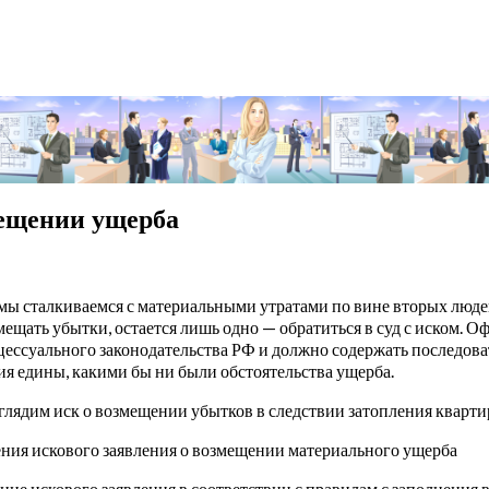
мещении ущерба
а мы сталкиваемся с материальными утратами по вине вторых люде
мещать убытки, остается лишь одно — обратиться в суд с иском. 
цессуального законодательства РФ и должно содержать последов
ия едины, какими бы ни были обстоятельства ущерба.
зглядим иск о возмещении убытков в следствии затопления кварти
ния искового заявления о возмещении материального ущерба
ие искового заявления в соответствии с правилам с заполнения в