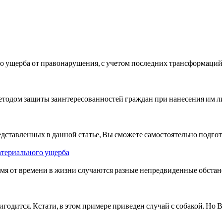
 ущерба от правонарушения, с учетом последних трансформаций з
тодом защиты заинтересованностей граждан при нанесения им л
дставленных в данной статье, Вы сможете самостоятельно подг
атериального ущерба
емя от времени в жизни случаются разные непредвиденные обстан
игодится. Кстати, в этом примере приведен случай с собакой. Но