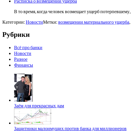
Расписка о возмещении ущерба
В то время, когда человек возмещает ущерб потерпевшему
Категории:
Новости
Метки:
возмещении материального ущерба
,
Рубрики
Всё про банки
Новости
Разное
Финансы
Заём для прекрасных дам
Защитники малоимущих против банка для миллионеров