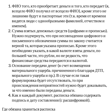
ФИО того, кто приобретает деньги и того, кто передает (я,
всецело ФИО получил от всецело ФИО), кроме этого не
лишними будут и паспортные эти (т.к. время от времени
видятся люди с однообразными фамилией, отчеством и
именем).
Сумма взятых денежных средств (цифрами и прописью).
Нужно подчернуть, что при несовпадении цифрового и
письменного обозначения суммы по закону считается
верной та, которая указана прописью. Кроме этого
необходимо указать, в какой валюте взяты деньги, по
большей части, это рубли, но не редкость, что
финансовые средства передаются и валютой.
Основание передачи денег (в счет возмещения
материального ущерба. причиненного благодаря ДТП,
морального ущерба и пр.). В случае если такая
формулировка будет отсутствовать, то при
происхождения неприятностей нужно будет доказывать,
за что именно были переданы деньги.
Как и каждый документ, расписка обязана содержать
подпись и дату составления (с расшифровкой).
Где обязана храниться расписка