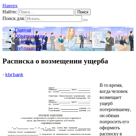
Наверх
Найти:
Поиск для:
Главная
Обратная связь
Опубликовано
Публикации
Расписка о возмещении ущерба
-
kbrbank
В то время,
когда человек
возмещает
ущерб
потерпевшему,
он обязан
попросить его
оформить
расписку в