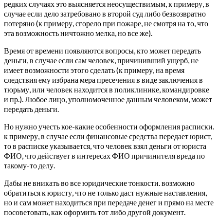
редких случаях это выясняется неосуществимым, к примеру, в
случае если дело затребовано в второй суд либо безвозвратно
потеряно (к примеру, сгорело при пожаре, не смотря на то, что
эта возможность ничтожно мелка, но все же).
Время от времени появляются вопросы, кто может передать
деньги, в случае если сам человек, причинивший ущерб, не
имеет возможности этого сделать (к примеру, на время
следствия ему избрана мера пресечения в виде заключения в
тюрьму, или человек находится в поликлинике, командировке
и пр.). Любое лицо, уполномоченное данным человеком, может
передать деньги.
Но нужно учесть кое-какие особенности оформления расписки.
к примеру, в случае если финансовые средства передает юрист,
то в расписке указывается, что человек взял деньги от юриста
ФИО, что действует в интересах ФИО причинителя вреда по
такому-то делу.
Дабы не вникать во все юридические тонкости. возможно
обратиться к юристу, что не только даст нужные наставления,
но и сам может находиться при передаче денег и прямо на месте
посоветовать, как оформить тот либо другой документ.