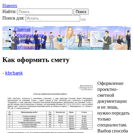
Наверх
Найти:
Поиск для:
Главная
Обратная связь
Опубликовано
Публикации
Как оформить смету
-
kbrbank
Оформление
проектно-
сметной
документации
и не лишь,
нужно передать
только
специалистам.
Выбор способа