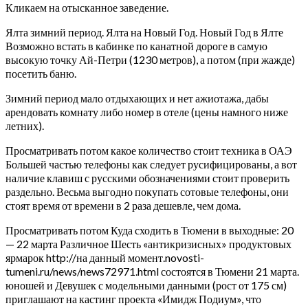
Кликаем на отысканное заведение.
Ялта зимний период. Ялта на Новый Год. Новый Год в Ялте
Возможно встать в кабинке по канатной дороге в самую
высокую точку Ай-Петри (1230 метров), а потом (при жажде)
посетить баню.
Зимний период мало отдыхающих и нет ажиотажа, дабы
арендовать комнату либо номер в отеле (цены намного ниже
летних).
Просматривать потом какое количество стоит техника в ОАЭ
Большей частью телефоны как следует русифицированы, а вот
наличие клавиш с русскими обозначениями стоит проверить
раздельно. Весьма выгодно покупать сотовые телефоны, они
стоят время от времени в 2 раза дешевле, чем дома.
Просматривать потом Куда сходить в Тюмени в выходные: 20
— 22 марта Различное Шесть «антикризисных» продуктовых
ярмарок http://на данный момент.novosti-
tumeni.ru/news/news72971.html состоятся в Тюмени 21 марта.
юношей и Девушек с модельными данными (рост от 175 см)
приглашают на кастинг проекта «Имидж Подиум», что