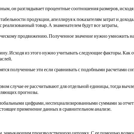
ным, он разглядывает процентные соотношения размеров, исходя 
бельности продукции, апеллируя к показателям затрат и дохода.
 реализованный товар. А знаменателем будут все затраты,
мерческому продвижению. Полученное значение нужно умножить н
ну. Исходя из этого нужно учитывать следующие факторы. Как о
аслей.
рятся полученные эти если сравнивать с подобными расчетами с
ервом случае ее рассчитывают для отдельной единицы, тогда выч
авляющих прогнозы.
глобальными цифрами, неспециализированными суммами за отчет
стоящее применение данных в сравнительном анализе.
ом, замыкающим производственную цепочку. С ее помощью возмо