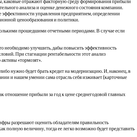
нты, каковые отражают факторную среду формирования прибыли
тельного анализа и оценке денежного состояния компании.
зе эффективности управления предприятием, определении
ционной ценообразования и политики.
несколькими прошедшими отчетными периодами.
В случае если
что необходимо улучшить, дабы повысить эффективность
словий. При стагнации рентабельности этот анализ
 активы «тормозят».
бо нужно будет брать кредит на модернизацию. И, наконец, в
рании и нашем умении сама отрасль себя изживает (карточные
как отношение прибыли за год к цене среднегодовой главных
цифры разрешают оценить обладателям правильность
ак полную величину, тогда ее легко возможно будет представить