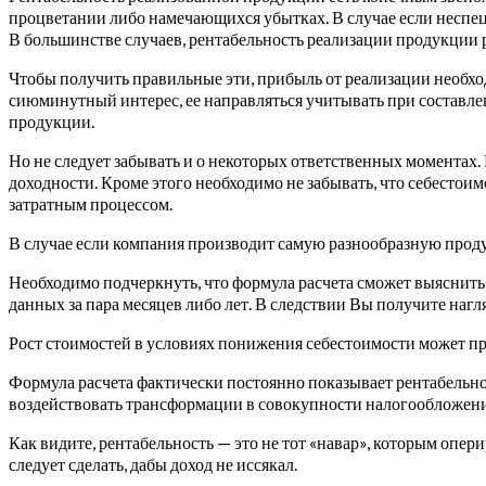
процветании либо намечающихся убытках. В случае если неспец
В большинстве случаев, рентабельность реализации продукции
Чтобы получить правильные эти, прибыль от реализации необхо
сиюминутный интерес, ее направляться учитывать при составле
продукции.
Но не следует забывать и о некоторых ответственных моментах
доходности. Кроме этого необходимо не забывать, что себестои
затратным процессом.
В случае если компания производит самую разнообразную проду
Необходимо подчеркнуть, что формула расчета сможет выяснить
данных за пара месяцев либо лет. В следствии Вы получите на
Рост стоимостей в условиях понижения себестоимости может п
Формула расчета фактически постоянно показывает рентабельно
воздействовать трансформации в совокупности налогообложени
Как видите, рентабельность — это не тот «навар», которым опе
следует сделать, дабы доход не иссякал.