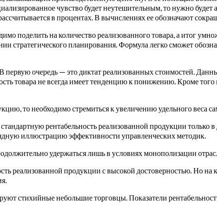
иализированное чувство будет неутешительным, то нужно будет а
 рассчитывается в процентах. В вычислениях ее обозначают сок
димо поделить на количество реализованного товара, а итог умн
нии стратегического планирования. Формула легко сможет обозн
. В первую очередь — это диктат реализованных стоимостей. Дан
мость товара не всегда имеет тенденцию к понижению. Кроме того
кцию, то необходимо стремиться к увеличению удельного веса са
 стандартную рентабельность реализованной продукции только в 
глядную иллюстрацию эффективности управленческих методик.
родолжительно удержаться лишь в условиях монополизации отрас
сть реализованной продукции с высокой достоверностью. Но на к
я.
рируют стихийные небольшие торговцы. Показатели рентабельности