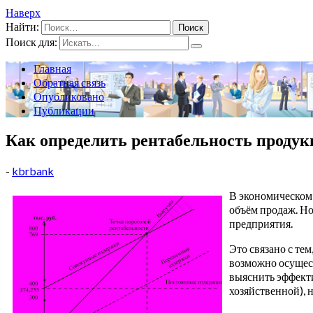
Наверх
Найти:
Поиск для:
Главная
Обратная связь
Опубликовано
Публикации
Как определить рентабельность проду
-
kbrbank
В экономическом 
объём продаж. Но
предприятия.
Это связано с те
возможно осущест
выяснить эффекти
хозяйственной), 