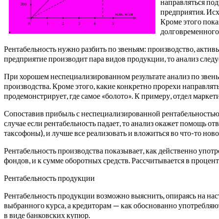
направляться под
предприятия. Исх
Кроме этого пока
долговременного
Рентабельность нужно разбить по звеньям: производство, акти
предприятие производит пара видов продукции, то анализ следуе
При хорошем неспециализированном результате анализ по звень
производства. Кроме этого, какие конкретно прорехи направлят
продемонстрирует, где самое «болото». К примеру, отдел маркет
Сопоставив прибыль с неспециализированной рентабельностью, 
случае если рентабельность падает, то анализ окажет помощь от
таксофоны), и лучше все реализовать и вложиться во что-то ново
Рентабельность производства показывает, как действенно употр
фондов, и к сумме оборотных средств. Рассчитывается в процент
Рентабельность продукции
Рентабельность продукции возможно выяснить, опираясь на на
выбранного курса, а кредиторам — как обоснованно употребляют
в виде банковских купюр.