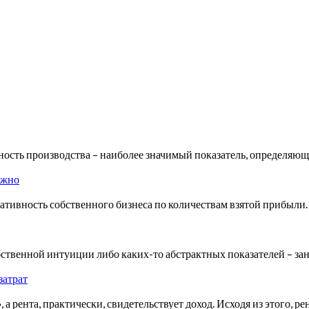
ьность производства – наиболее значимый показатель, определ
ужно
тивность собственного бизнеса по количествам взятой прибыли.
ственной интуиции либо каких-то абстрактных показателей – за
затрат
 а рента, практически, свидетельствует доход. Исходя из этого, р