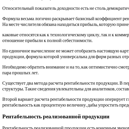
Относительный показатель доходности есть не столь демократич
Формула весьма логично раскрывает базисный коэффициент рента
На месте числителя обязана находиться прибыль, которую принес
каковые относятся как к технологическому циклу, так и к ком
отношение прибыли к полной себестоимости.
Но единичное вычисление не может отобразить настоящую карти
продукции, формула которой универсальна для фирм разных отр
Необходимо обратить внимание и на то, как оптимистично смот
пара прошлых лет.
Существует два метода расчета рентабельности продукции. В п
структуры. Такие сведения увлекательны для аналитиков, сост
Второй вариант расчета рентабельности продукции оперирует 
рентабельность как процентную величину, дабы упростить пред
Рентабельность реализованной продукции
Рентабельность реализованной продукции есть конечным звен