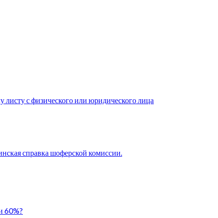
у листу с физического или юридического лица
нская справка шоферской комиссии.
ли 60%?