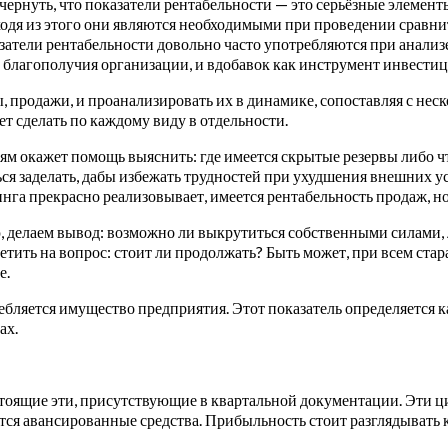
чернуть, что показатели рентабельности — это серьёзные элеме
одя из этого они являются необходимыми при проведении сравни
затели рентабельности довольно часто употребляются при анали
 благополучия организации, и вдобавок как инструмент инвести
вы, продажи, и проанализировать их в динамике, сопоставляя с 
т сделать по каждому виду в отдельности.
ям окажет помощь выяснить: где имеется скрытые резервы либо 
ься заделать, дабы избежать трудностей при ухудшения внешних у
инга прекрасно реализовывает, имеется рентабельность продаж, но
делаем вывод: возможно ли выкрутиться собственными силами, ли
ветить на вопрос: стоит ли продолжать? Быть может, при всем ста
е.
ебляется имущество предприятия. Этот показатель определяется 
ах.
стоящие эти, присутствующие в квартальной документации. Эти 
ся авансированные средства. Прибыльность стоит разглядывать к