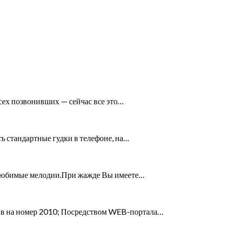
всех позвонивших — сейчас все это…
ь стандартные гудки в телефоне, на…
и любимые мелодии.При жажде Вы имеете…
 на номер 2010; Посредством WEB-портала…