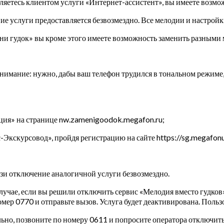
вляетесь клиентом услуги «Интернет-ассистент», вы имеете возмож
ие услуги предоставляется безвозмездно. Все мелодии и настройк
ени гудок» вы кроме этого имеете возможность заменить разными
нимание: нужно, дабы ваш телефон трудился в тональном режиме, 
ация» на странице nw.zamenigoodok.megafon.ru;
Экскурсовод», пройдя регистрацию на сайте https://sg.megafonur
язи отключение аналогичной услуги безвозмездно.
случае, если вы решили отключить сервис «Мелодия вместо гудков
мер 0770 и отправьте вызов. Услуга будет деактивирована. Пользо
ельно, позвоните по номеру 0611 и попросите оператора отключит