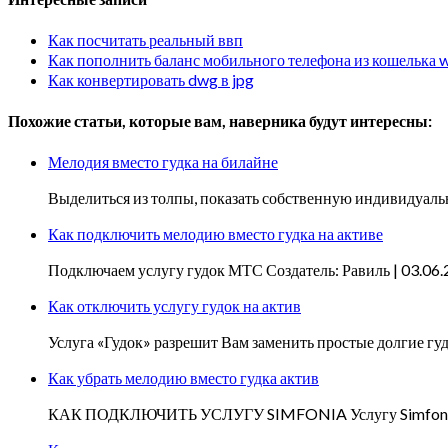
Как посчитать реальный ввп
Как пополнить баланс мобильного телефона из кошелька
Как конвертировать dwg в jpg
Похожие статьи, которые вам, наверника будут интересны:
Мелодия вместо гудка на билайне
Выделиться из толпы, показать собственную индивидуально
Как подключить мелодию вместо гудка на активе
Подключаем услугу гудок МТС Создатель: Равиль | 03.06
Как отключить услугу гудок на актив
Услуга «Гудок» разрешит Вам заменить простые долгие г
Как убрать мелодию вместо гудка актив
КАК ПОДКЛЮЧИТЬ УСЛУГУ SIMFONIA Услугу Simfonia во