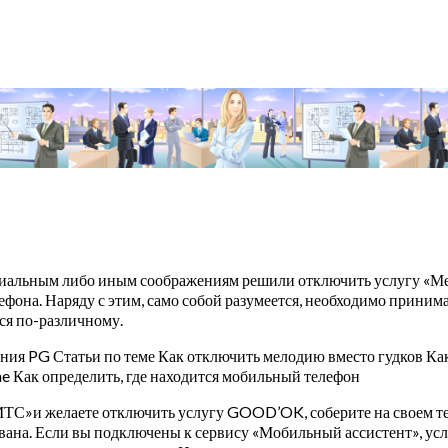
иальным либо иным соображениям решили отключить услугу «Мело
ефона. Наряду с этим, само собой разумеется, необходимо принимат
ся по-различному.
ия PG Статьи по теме Как отключить мелодию вместо гудков Как
ne Как определить, где находится мобильный телефон
ТС»и желаете отключить услугу GOOD’OK, соберите на своем тел
вана. Если вы подключены к сервису «Мобильный ассистент», усл