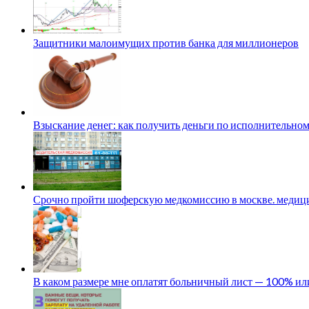
Защитники малоимущих против банка для миллионеров
Взыскание денег: как получить деньги по исполнительном
Срочно пройти шоферскую медкомиссию в москве. медици
В каком размере мне оплатят больничный лист — 100% и