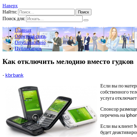
Наверх
Найти:
Поиск для:
Главная
Обратная связь
Опубликовано
Публикации
Как отключить мелодию вместо гудков
-
kbrbank
Если вы по матер
собственного тел
услуга отключает
Спонсор размещен
перечень на ipho
Если вы клиент М
будет деактивиро