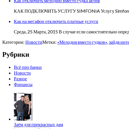
Как отключить мелодию вместо гудка актив
КАК ПОДКЛЮЧИТЬ УСЛУГУ SIMFONIA Услугу Simfonia во
Как на мегафон отключить платные услуги
Среда, 25 Марта, 2015 В случае если самостоятельно опре
Категории:
Новости
Метки:
«Мелодия вместо гудков»
,
зайдя инт
Рубрики
Всё про банки
Новости
Разное
Финансы
Заём для прекрасных дам