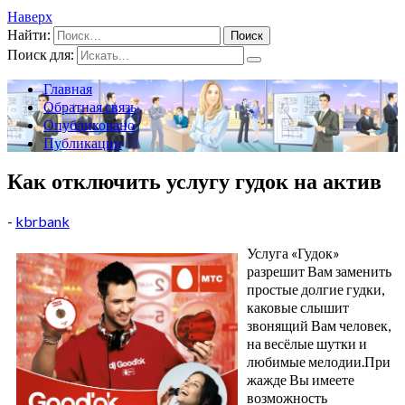
Наверх
Найти:
Поиск для:
Главная
Обратная связь
Опубликовано
Публикации
Как отключить услугу гудок на актив
-
kbrbank
Услуга «Гудок»
разрешит Вам заменить
простые долгие гудки,
каковые слышит
звонящий Вам человек,
на весёлые шутки и
любимые мелодии.При
жажде Вы имеете
возможность