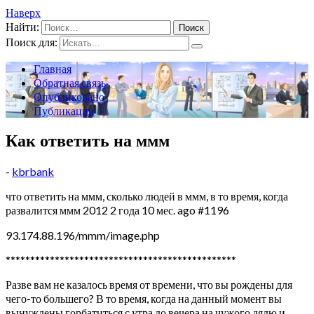
Наверх
Найти:
Поиск для:
Главная
Обратная связь
Опубликовано
Публикации
Как ответить на ммм
-
kbrbank
что ответить на ммм, сколько людей в ммм, в то время, когда
развалится ммм 2012 2 года 10 мес. ago #1196
93.174.88.196/mmm/image.php
***********************************************
Разве вам не казалось время от времени, что вы рождены для
чего-то большего? В то время, когда на данный момент вы
вынуждены горбатиться с утра до вечера на чужого дядю и