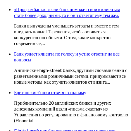
«Програмбанк»: «если банк поможет своим клиентам
стать более доходными, то и они ответят ему тем же».
Банки вынуждены уменьшать затраты и вместе с тем
внедрять новые IT-решения, чтобы оставаться
конкурентоспособными. О том, какие конкретно
современные,…
Банк узнает клиента по голосу и устно ответит на все
вопросы
Английские high-street banks, другими словами банки с
разветвленными розничными сетями, придумывают все
новые методы, как отучить клиентов от визита…
Британские банки ответят за панаму
Приблизительно 20 английских банков и других
денежных компаний взяли «письма счастья» из
Управления по регулированию и финансовому контролю
(Financial…
Digital_gref: чат-бот ответит на вопросы почти как