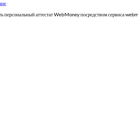
ане
чить персональный аттестат WebMoney посредством сервиса webm