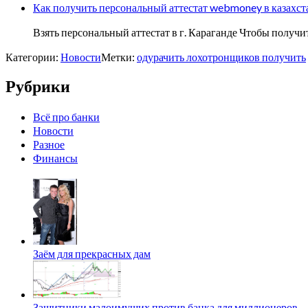
Как получить персональный аттестат webmoney в казахст
Взять персональный аттестат в г. Караганде Чтобы полу
Категории:
Новости
Метки:
одурачить лохотронщиков получить
Рубрики
Всё про банки
Новости
Разное
Финансы
Заём для прекрасных дам
Защитники малоимущих против банка для миллионеров