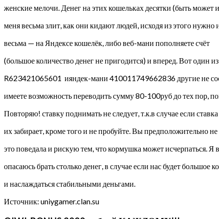
женские мелочи. Денег на этих кошельках десятки (быть может и
меня весьма злит, как они кидают людей, исходя из этого нужн
весьма — на Яндексе кошелёк, либо веб-мани пополняете счёт
(большое количество денег не пригодится) и вперед. Вот один 
R623421065601 ияндек-мани 410011749662836 другие не сообщу-
имеете возможность переводить сумму 80-100руб до тех пор, по
Повторяю! ставку поднимать не следует, т.к.в случае если став
их забирает, кроме того и не пробуйте. Вы предположительно не 
это поведала и рискую тем, что кормушка может исчерпаться. Я в
опасаюсь брать столько денег, в случае если нас будет большое 
и наслаждаться стабильными деньгами.
Источник: uniygamer.clan.su