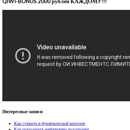
QIWI-BONUS 2000 рублей КАЖДОМУ!!!
Интересные записи
Как ставить в букмекерской конторе
Как пополнить webmoney долларами