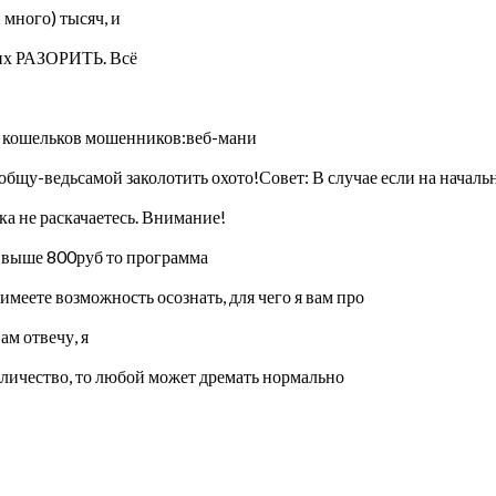
 много) тысяч, и
о их РАЗОРИТЬ. Всё
из кошельков мошенников:веб-мани
ведьсамой заколотить охото!Совет: В случае если на начальной
ка не раскачаетесь. Внимание!
ка выше 800руб то программа
имеете возможность осознать, для чего я вам про
ам отвечу, я
количество, то любой может дремать нормально