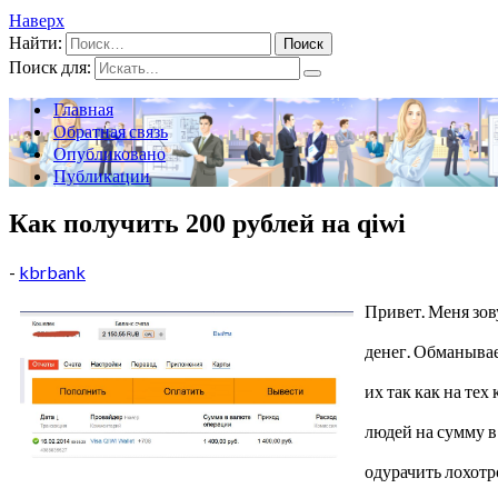
Наверх
Найти:
Поиск для:
Главная
Обратная связь
Опубликовано
Публикации
Как получить 200 рублей на qiwi
-
kbrbank
Привет. Меня зов
денег. Обманывае
их так как на те
людей на сумму в
одурачить лохотр