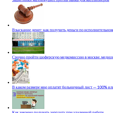
Взыскание денег: как получить деньги по исполнительном
Срочно пройти шоферскую медкомиссию в москве. медици
В каком размере мне оплатят больничный лист — 100% и
Как законно получать зарплату при удаленной работе