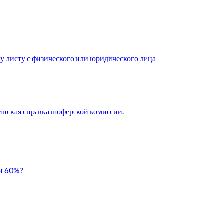
у листу с физического или юридического лица
нская справка шоферской комиссии.
ли 60%?