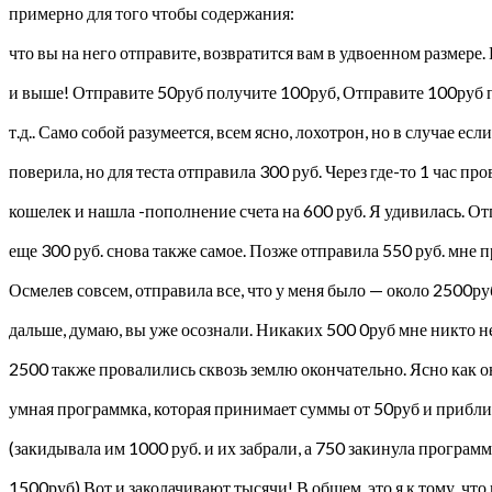
примерно для того чтобы содержания:
что вы на него отправите, возвратится вам в удвоенном размере.
и выше! Отправите 50руб получите 100руб, Отправите 100руб 
т.д.. Само собой разумеется, всем ясно, лохотрон, но в случае есл
поверила, но для теста отправила 300 руб. Через где-то 1 час п
кошелек и нашла -пополнение счета на 600 руб. Я удивилась. О
еще 300 руб. снова также самое. Позже отправила 550 руб. мне 
Осмелев совсем, отправила все, что у меня было — около 2500ру
дальше, думаю, вы уже осознали. Никаких 500 0руб мне никто не
2500 также провалились сквозь землю окончательно. Ясно как он
умная программка, которая принимает суммы от 50руб и прибли
(закидывала им 1000 руб. и их забрали, а 750 закинула програм
1500руб) Вот и заколачивают тысячи! В общем, это я к тому, что 