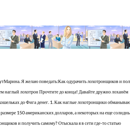
утМарина. Я желаю поведать:Как одурачить лохотронщиков и пол
м наглый лохотрон Прочтите до конца! Давайте дружно лоханём
х кошельках до Фига денег. 1. Как наглые лохотронщики обманыва
 размере 150 американских долларов, а некоторых на еще солидн
онщиков и получить самому? Отыскала я в сети где-то статью