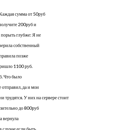
 Каждая сумма от 50руб
получите 200руб и
и порыть глубже: Я не
роверила собственный
тправила позже
пришло 1100 руб.
б. Что было
 отправил, да и мои
и трудятся. У них на сервере стоит
зительно до 800руб
ма вернула
в случае если быть