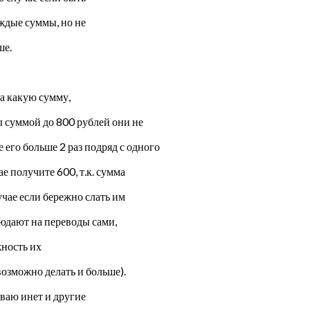
ждые суммы, но не
ше.
на какую сумму,
ы суммой до 800 рублей они не
 его больше 2 раз подряд с одного
е получите 600, т.к. сумма
учае если бережно слать им
юдают на переводы сами,
жность их
озможно делать и больше).
ваю инет и другие