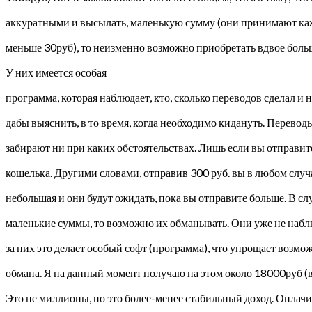
аккуратными и высылать, маленькую сумму (они принимают ка
меньше 30руб), то неизменно возможно приобретать вдвое боль
У них имеется особая
программа, которая наблюдает, кто, сколько переводов сделал и 
дабы выяснить, в то время, когда необходимо кидануть. Перевод
забирают ни при каких обстоятельствах. Лишь если вы отправите
кошелька. Другими словами, отправив 300 руб. вы в любом случа
небольшая и они будут ожидать, пока вы отправите больше. В сл
маленькие суммы, то возможно их обманывать. Они уже не набл
за них это делает особый софт (программа), что упрощает возмо
обмана. Я на данный момент получаю на этом около 18000руб (в
Это не миллионы, но это более-менее стабильный доход. Оплачи