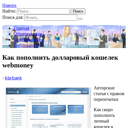
Наверх
Найти:
Поиск для:
Главная
Обратная связь
Опубликовано
Публикации
Как пополнить долларовый кошелек
webmoney
-
kbrbank
Авторские
статьи с правом
перепечатки
Как скоро
пополнить
личный
кошелек в