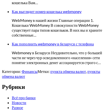
кошелька Вам…
Как выглядит номер кошелька webmoney
WebMoney в нашей жизни Главные операции 1.
Кошельки WebMoney В совокупности WebMoney
существует пара типов кошельков. В них вы и храните
собственные…
Как пополнить webmoney в беларуси с телефона
Webmoney в Беларуси Неудивительно, что у большей
части не через чур осведомленного «населения» сети
понятие электронных денег ассоциируется строго с…
Категории:
Финансы
Метки:
пункта обмена валют
,
пункты
обмена валют
Рубрики
Всё про банки
Новости
Разное