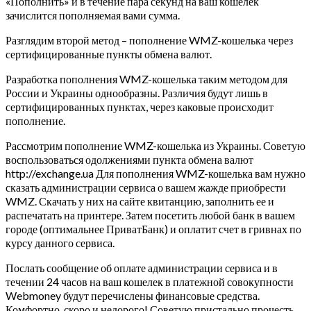
«Пополнить» и в течение пара секунд на ваш кошелек
зачислится пополняемая вами сумма.
Разглядим второй метод – пополнение WMZ-кошелька через
сертифицированные пункты обмена валют.
Разработка пополнения WMZ-кошелька таким методом для
России и Украины однообразны. Различия будут лишь в
сертифицированных пунктах, через каковые происходит
пополнение.
Рассмотрим пополнение WMZ-кошелька из Украины. Советую
воспользоваться одолжениями пункта обмена валют
http://exchange.ua Для пополнения WMZ-кошелька вам нужно
сказать администрации сервиса о вашем жажде приобрести
WMZ. Скачать у них на сайте квитанцию, заполнить ее и
распечатать на принтере. Затем посетить любой банк в вашем
городе (оптимальнее ПриватБанк) и оплатит счет в гривнах по
курсу данного сервиса.
Послать сообщение об оплате администрации сервиса и в
течении 24 часов на ваш кошелек в платежной совокупности
Webmoney будут перечислены финансовые средства.
Комфортно, скоро и недорого! Советую пристально прочесть