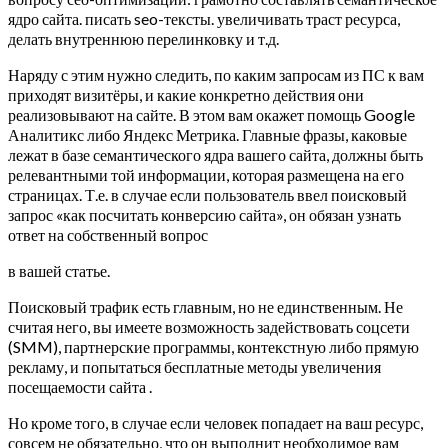
ядро сайта. писать seo-тексты. увеличивать траст ресурса,
делать внутреннюю перелинковку и т.д.
Наряду с этим нужно следить, по каким запросам из ПС к вам
приходят визитёры, и какие конкретно действия они
реализовывают на сайте. В этом вам окажет помощь Google
Аналитикс либо Яндекс Метрика. Главные фразы, каковые
лежат в базе семантического ядра вашего сайта, должны быть
релевантными той информации, которая размещена на его
страницах. Т.е. в случае если пользователь ввел поисковый
запрос «как посчитать конверсию сайта», он обязан узнать
ответ на собственный вопрос
в вашей статье.
Поисковый трафик есть главным, но не единственным. Не
считая него, вы имеете возможность задействовать соцсети
(SMM), партнерские программы, контекстную либо прямую
рекламу, и попытаться бесплатные методы увеличения
посещаемости сайта .
Но кроме того, в случае если человек попадает на ваш ресурс,
совсем не обязательно, что он выполнит необходимое вам