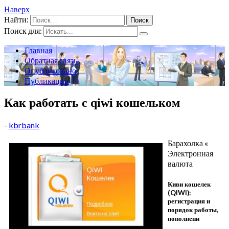
Наверх
Найти:
Поиск для:
Главная
Обратная связь
Опубликовано
Публикации
Как работать с qiwi кошельком
-
kbrbank
Барахолка «
Электронная
валюта
Киви кошелек
(QIWI):
регистрация и
порядок работы,
пополнени