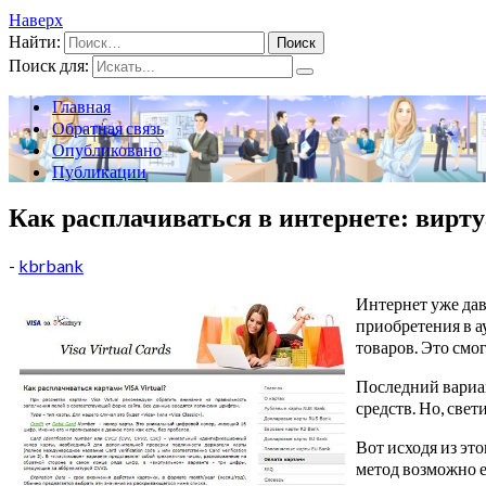
Наверх
Найти:
Поиск для:
Главная
Обратная связь
Опубликовано
Публикации
Как расплачиваться в интернете: вирту
-
kbrbank
Интернет уже дав
приобретения в а
товаров. Это смо
Последний вариан
средств. Но, све
Вот исходя из эт
метод возможно 