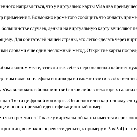
нного направляться, что у виртуально карты Visa два преимущес
 применения. Возможно кроме того сообщить что область примен
В большинстве случаев, деньги на виртуальную карту зачисляют п
ющему.
Для обитателей нашей страны, это легко сделать через в
ими словами еще один несложный метод. Открытие карты посредст
 любом людном месте, зачислить к себе в персональный кабинет н
дством номера телефона и пинкода возможно зайти в собственный
Visa возможно в большинстве банков либо в некоторых салонах с
ет дан 16-ти цифровой код карты. Он аналогичен карточному счет
ь еще и неповторимый идентификационный номер.
ся из трех чисел. Так же у виртуальной карты имеется и срок окон
скрипции, возможно перевести деньги, к примеру в PayPal (плат