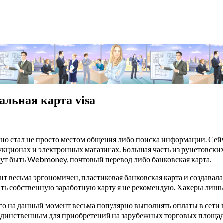
альная карта visa
но стал не просто местом общения либо поиска информации. Сей
укционах и электронных магазинах. Большая часть из рунетовски
гут быть Webmoney, почтовый перевод либо банковская карта.
т весьма эргономичен, пластиковая банковская карта и создавал
тить собственную заработную карту я не рекомендую. Хакеры лишь
ого на данный момент весьма популярно выполнять оплаты в сети
единственным для приобретений на зарубежных торговых площад