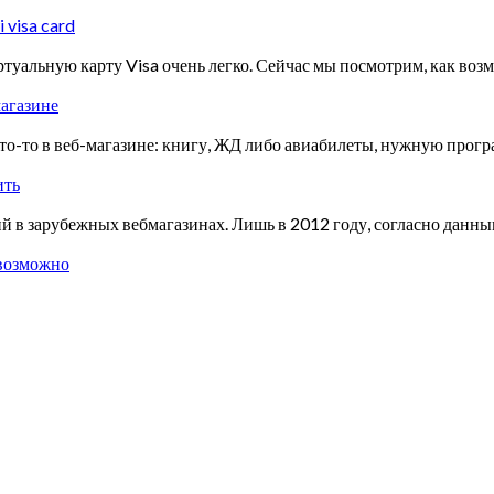
 visa card
ртуальную карту Visa очень легко. Сейчас мы посмотрим, как воз
магазине
о-то в веб-магазине: книгу, ЖД либо авиабилеты, нужную програ
ить
ний в зарубежных вебмагазинах. Лишь в 2012 году, согласно дан
 возможно