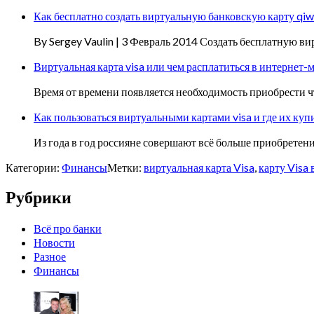
Как бесплатно создать виртуальную банковскую карту qiwi
By Sergey Vaulin | 3 Февраль 2014 Создать бесплатную ви
Виртуальная карта visa или чем расплатиться в интернет-
Время от времени появляется необходимость приобрести чт
Как пользоваться виртуальными картами visa и где их куп
Из года в год россияне совершают всё больше приобрете
Категории:
Финансы
Метки:
виртуальная карта Visa
,
карту Visa
Рубрики
Всё про банки
Новости
Разное
Финансы