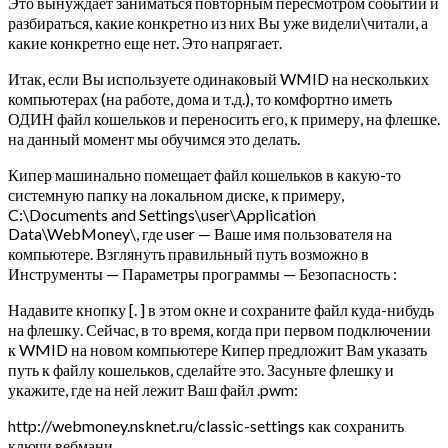
Это вынуждает заниматься повторным пересмотром событий и
разбираться, какие конкретно из них Вы уже видели\читали, а
какие конкретно еще нет. Это напрягает.
Итак, если Вы используете одинаковый WMID на нескольких
компьютерах (на работе, дома и т.д.), то комфортно иметь
ОДИН файл кошельков и переносить его, к примеру, на флешке.
на данный момент мы обучимся это делать.
Кипер машинально помещает файл кошельков в какую-то
системную папку на локальном диске, к примеру,
C:\Documents and Settings\user\Application
Data\WebMoney\, где user — Ваше имя пользователя на
компьютере. Взглянуть правильный путь возможно в
Инструменты — Параметры программы — Безопасность :
Надавите кнопку [. ] в этом окне и сохраните файл куда-нибудь
на флешку. Сейчас, в то время, когда при первом подключении
к WMID на новом компьютере Кипер предложит Вам указать
путь к файлу кошельков, сделайте это. Засуньте флешку и
укажите, где на ней лежит Ваш файл .pwm:
http://webmoney.nsknet.ru/classic-settings как сохранить
ключи вебмани