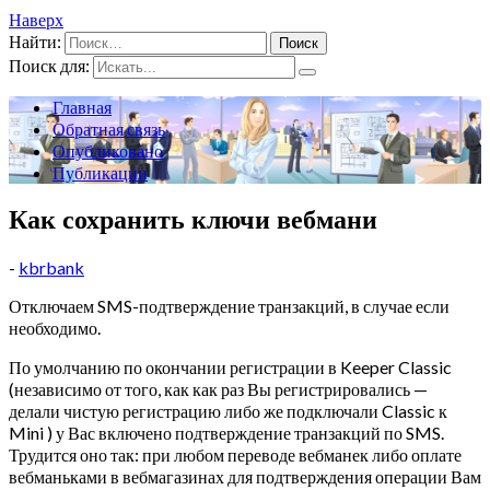
Наверх
Найти:
Поиск для:
Главная
Обратная связь
Опубликовано
Публикации
Как сохранить ключи вебмани
-
kbrbank
Отключаем SMS-подтверждение транзакций, в случае если
необходимо.
По умолчанию по окончании регистрации в Keeper Classic
(независимо от того, как как раз Вы регистрировались —
делали чистую регистрацию либо же подключали Classic к
Mini ) у Вас включено подтверждение транзакций по SMS.
Трудится оно так: при любом переводе вебманек либо оплате
вебманьками в вебмагазинах для подтверждения операции Вам