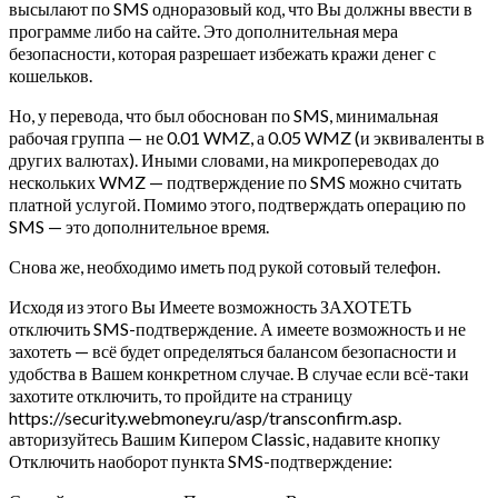
высылают по SMS одноразовый код, что Вы должны ввести в
программе либо на сайте. Это дополнительная мера
безопасности, которая разрешает избежать кражи денег с
кошельков.
Но, у перевода, что был обоснован по SMS, минимальная
рабочая группа — не 0.01 WMZ, а 0.05 WMZ (и эквиваленты в
других валютах). Иными словами, на микропереводах до
нескольких WMZ — подтверждение по SMS можно считать
платной услугой. Помимо этого, подтверждать операцию по
SMS — это дополнительное время.
Снова же, необходимо иметь под рукой сотовый телефон.
Исходя из этого Вы Имеете возможность ЗАХОТЕТЬ
отключить SMS-подтверждение. А имеете возможность и не
захотеть — всё будет определяться балансом безопасности и
удобства в Вашем конкретном случае. В случае если всё-таки
захотите отключить, то пройдите на страницу
https://security.webmoney.ru/asp/transconfirm.asp.
авторизуйтесь Вашим Кипером Classic, надавите кнопку
Отключить наоборот пункта SMS-подтверждение: