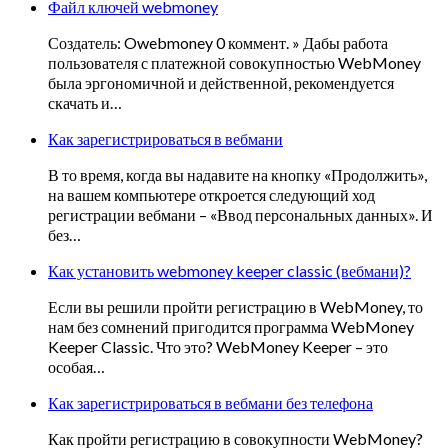
Файл ключей webmoney
Создатель: Owebmoney 0 коммент. » Дабы работа
пользователя с платежной совокупностью WebMoney
была эргономичной и действенной, рекомендуется
скачать и…
Как зарегистрироваться в вебмани
В то время, когда вы надавите на кнопку «Продолжить»,
на вашем компьютере откроется следующий ход
регистрации вебмани – «Ввод персональных данных». И
без…
Как установить webmoney keeper classic (вебмани)?
Если вы решили пройти регистрацию в WebMoney, то
нам без сомнений пригодится программа WebMoney
Keeper Classic. Что это? WebMoney Keeper – это
особая…
Как зарегистрироваться в вебмани без телефона
Как пройти регистрацию в совокупности WebMoney?