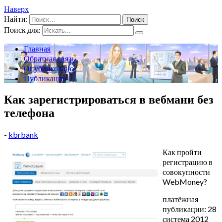
Наверх
Найти:
Поиск для:
Главная
Обратная связь
Опубликовано
Публикации
Как зарегистрироваться в вебмани без
телефона
-
kbrbank
Как пройти
регистрацию в
совокупности
WebMoney?
платёжная
публикации: 28
система 2012