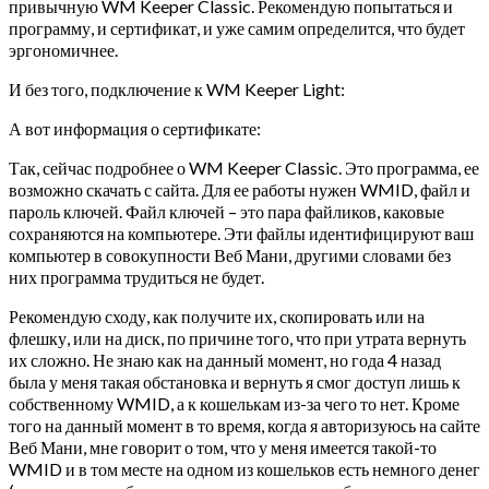
привычную WM Keeper Classic. Рекомендую попытаться и
программу, и сертификат, и уже самим определится, что будет
эргономичнее.
И без того, подключение к WM Keeper Light:
А вот информация о сертификате:
Так, сейчас подробнее о WM Keeper Classic. Это программа, ее
возможно скачать с сайта. Для ее работы нужен WMID, файл и
пароль ключей. Файл ключей – это пара файликов, каковые
сохраняются на компьютере. Эти файлы идентифицируют ваш
компьютер в совокупности Веб Мани, другими словами без
них программа трудиться не будет.
Рекомендую сходу, как получите их, скопировать или на
флешку, или на диск, по причине того, что при утрата вернуть
их сложно. Не знаю как на данный момент, но года 4 назад
была у меня такая обстановка и вернуть я смог доступ лишь к
собственному WMID, а к кошелькам из-за чего то нет. Кроме
того на данный момент в то время, когда я авторизуюсь на сайте
Веб Мани, мне говорит о том, что у меня имеется такой-то
WMID и в том месте на одном из кошельков есть немного денег