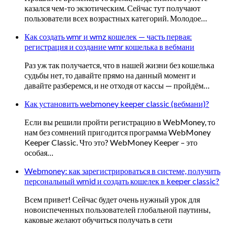
казался чем-то экзотическим. Сейчас тут получают
пользователи всех возрастных категорий. Молодое…
Как создать wmr и wmz кошелек — часть первая:
регистрация и создание wmr кошелька в вебмани
Раз уж так получается, что в нашей жизни без кошелька
судьбы нет, то давайте прямо на данный момент и
давайте разберемся, и не отходя от кассы — пройдём…
Как установить webmoney keeper classic (вебмани)?
Если вы решили пройти регистрацию в WebMoney, то
нам без сомнений пригодится программа WebMoney
Keeper Classic. Что это? WebMoney Keeper – это
особая…
Webmoney: как зарегистрироваться в системе, получить
персональный wmid и создать кошелек в keeper classic?
Всем привет! Сейчас будет очень нужный урок для
новоиспеченных пользователей глобальной паутины,
каковые желают обучиться получать в сети