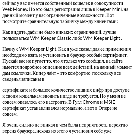
сейчас у вас имеется собственный кошелек в совокупности
WebMoney. Но это была регистрация лишь в Keeper Mini. на
данный момент у вас ограниченные возможности. Вот
посмотрите сравнительную табличку между клиентами:
Как видите, дабы не было никаких ограничений, лучше
пользоваться WM Keeper Classic либо WM Keeper Light .
Начну с WM Keeper Light. Как я уже сказал для ее применения
необходимо взять и установить в браузер особый сертификат.
Пускай вас не пугает то, что я только что сообщил, на сайте
имеется подробное описание всех действий, на данный момент
дам ссылочки. Кипер лайт – это комфортно, поскольку все
сведенья записаны в
сертификате и большое количество лишних цифр при доступе
к своим кошелькам вводить нигде не требуется. Но у меня не
совсем оказалось его настроить. В Гугл Chrome и MSIE
сертификат устанавливался нормально, а вот в Опере не
совсем.
Я очень сильно не вникал в чем была неприятность, вероятно
версия браузера, исходя из этого я установил себе уже