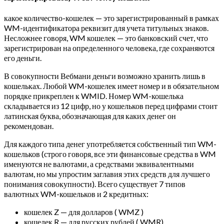
какое количество-кошелек — это зарегистрированный в рамках
WM-идентификатора реквизит для учета титульных знаков.
Несложнее говоря, WM кошелек — это банковский счет, что
зарегистрирован на определенного человека, где сохраняются
его деньги.
В совокупности Вебмани деньги возможно хранить лишь в
кошельках. Любой WM-кошелек имеет номер и в обязательном
порядке прикреплен к WMID. Номер WM-кошелька
складывается из 12 цифр, но у кошельков перед цифрами стоит
латинская буква, обозначающая для каких денег он
рекомендован.
Для каждого типа денег употребляется собственный тип WM-
кошельков (строго говоря, все эти финансовые средства в WM
именуются не валютами, а средствами эквивалентными
валютам, но мы упростим заглавия этих средств для лучшего
понимания совокупности). Всего существует 7 типов
валютных WM-кошельков и 2 кредитных:
кошелек Z — для долларов ( WMZ )
кошелек R — для русских рублей ( WMR)