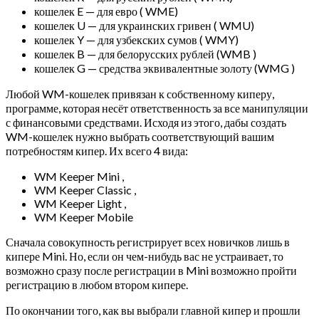
кошелек E — для евро ( WME)
кошелек U — для украинских гривен ( WMU)
кошелек Y — для узбекских cумов ( WMY)
кошелек B — для белорусских рублей (WMB )
кошелек G — средства эквивалентные золоту (WMG )
Любой WM-кошелек привязан к собственному киперу,
программе, которая несёт ответственность за все манипуляции
с финансовыми средствами.
Исходя из этого, дабы создать
WM-кошелек нужно выбрать соответствующий вашим
потребностям кипер. Их всего 4 вида:
WM Keeper Mini ,
WM Keeper Classic ,
WM Keeper Light ,
WM Keeper Mobile
Сначала совокупность регистрирует всех новичков лишь в
кипере Mini. Но, если он чем-нибудь вас не устраивает, то
возможно сразу после регистрации в Mini возможно пройти
регистрацию в любом втором кипере.
По окончании того, как вы выбрали главной кипер и прошли