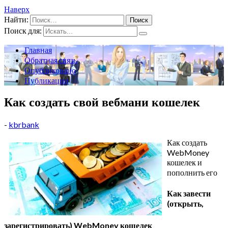
Наверх
Найти:
Поиск для:
Главная
Обратная связь
Опубликовано
Публикации
Как создать свой вебмани кошелек
-
kbrbank
Как создать
WebMoney
кошелек и
пополнить его
Как завести
(открыть,
зарегистрировать) WebMoney кошелек