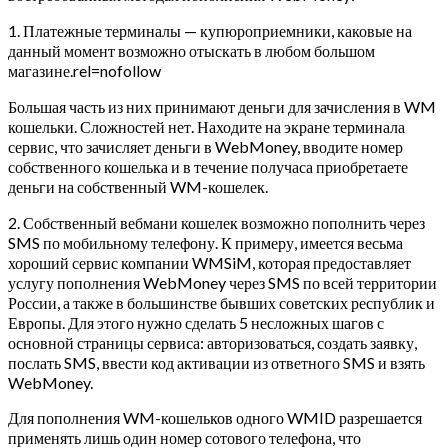
1. Платежные терминалы — купюроприемники, каковые на
данный момент возможно отыскать в любом большом
магазине.rel=nofollow
Большая часть из них принимают деньги для зачисления в WM
кошельки. Сложностей нет. Находите на экране терминала
сервис, что зачисляет деньги в WebMoney, вводите номер
собственного кошелька и в течение получаса приобретаете
деньги на собственный WM-кошелек.
2. Собственный вебмани кошелек возможно пополнить через
SMS по мобильному телефону. К примеру, имеется весьма
хороший сервис компании WMSiM, которая предоставляет
услугу пополнения WebMoney через SMS по всей территории
России, а также в большинстве бывших советских республик и
Европы. Для этого нужно сделать 5 несложных шагов с
основной страницы сервиса: авторизоваться, создать заявку,
послать SMS, ввести код активации из ответного SMS и взять
WebMoney.
Для пополнения WM-кошельков одного WMID разрешается
применять лишь один номер сотового телефона, что