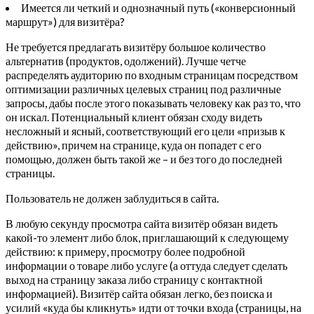
Имеется ли четкий и однозначный путь («конверсионный
маршрут») для визитёра?
Не требуется предлагать визитёру большое количество
альтернатив (продуктов, одолжений). Лучше четче
распределять аудиторию по входным страницам посредством
оптимизации различных целевых страниц под различные
запросы, дабы после этого показывать человеку как раз то, что
он искал. Потенциальный клиент обязан сходу видеть
несложный и ясный, соответствующий его цели «призыв к
действию», причем на странице, куда он попадет с его
помощью, должен быть такой же – и без того до последней
страницы.
Пользователь не должен заблудиться в сайта.
В любую секунду просмотра сайта визитёр обязан видеть
какой-то элемент либо блок, приглашающий к следующему
действию: к примеру, просмотру более подробной
информации о товаре либо услуге (а оттуда следует сделать
выход на страницу заказа либо страницу с контактной
информацией). Визитёр сайта обязан легко, без поиска и
усилий «куда бы кликнуть» идти от точки входа (страницы, на