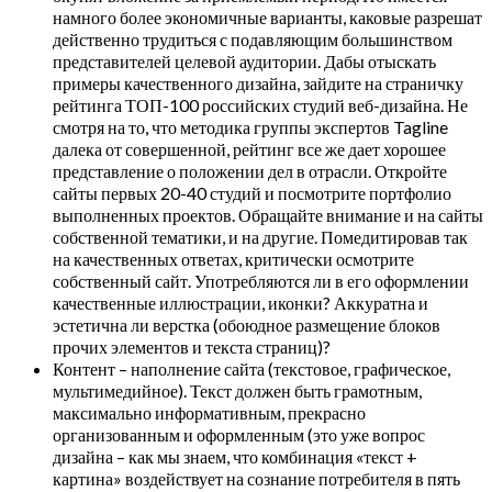
намного более экономичные варианты, каковые разрешат
действенно трудиться с подавляющим большинством
представителей целевой аудитории. Дабы отыскать
примеры качественного дизайна, зайдите на страничку
рейтинга ТОП-100 российских студий веб-дизайна. Не
смотря на то, что методика группы экспертов Tagline
далека от совершенной, рейтинг все же дает хорошее
представление о положении дел в отрасли. Откройте
сайты первых 20-40 студий и посмотрите портфолио
выполненных проектов. Обращайте внимание и на сайты
собственной тематики, и на другие. Помедитировав так
на качественных ответах, критически осмотрите
собственный сайт. Употребляются ли в его оформлении
качественные иллюстрации, иконки? Аккуратна и
эстетична ли верстка (обоюдное размещение блоков
прочих элементов и текста страниц)?
Контент – наполнение сайта (текстовое, графическое,
мультимедийное). Текст должен быть грамотным,
максимально информативным, прекрасно
организованным и оформленным (это уже вопрос
дизайна – как мы знаем, что комбинация «текст +
картина» воздействует на сознание потребителя в пять