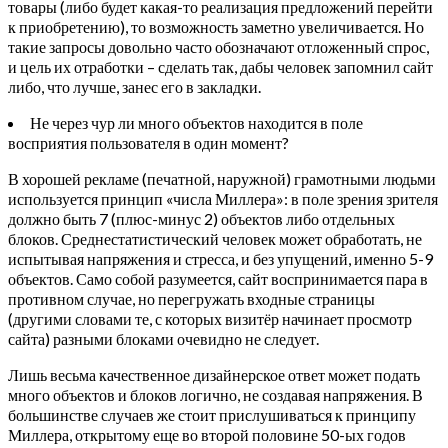
товары (либо будет какая-то реализация предложений перейти
к приобретению), то возможность заметно увеличивается. Но
такие запросы довольно часто обозначают отложенный спрос,
и цель их отработки – сделать так, дабы человек запомнил сайт
либо, что лучше, занес его в закладки.
Не через чур ли много объектов находится в поле
восприятия пользователя в один момент?
В хорошей рекламе (печатной, наружной) грамотными людьми
используется принцип «числа Миллера»: в поле зрения зрителя
должно быть 7 (плюс-минус 2) объектов либо отдельных
блоков. Среднестатистический человек может обработать, не
испытывая напряжения и стресса, и без упущений, именно 5-9
объектов. Само собой разумеется, сайт воспринимается пара в
противном случае, но перегружать входные страницы
(другими словами те, с которых визитёр начинает просмотр
сайта) разными блоками очевидно не следует.
Лишь весьма качественное дизайнерское ответ может подать
много объектов и блоков логично, не создавая напряжения. В
большинстве случаев же стоит прислушиваться к принципу
Миллера, открытому еще во второй половине 50-ых годов