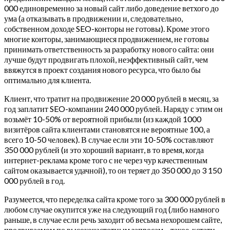
000 единовременно за новый сайт либо доведение ветхого до
ума (а отказывать в продвижении и, следовательно,
собственном доходе SEO-конторы не готовы). Кроме этого
многие конторы, занимающиеся продвижением, не готовы
принимать ответственность за разработку нового сайта: они
лучше будут продвигать плохой, неэффективный сайт, чем
ввяжутся в проект создания нового ресурса, что было бы
оптимально для клиента.
Клиент, что тратит на продвижение 20 000 рублей в месяц, за
год заплатит SEO-компании 240 000 рублей. Наряду с этим он
возьмёт 10-50% от вероятной прибыли (из каждой 1000
визитёров сайта клиентами становятся не вероятные 100, а
всего 10-50 человек). В случае если эти 10-50% составляют
350 000 рублей (и это хороший вариант, в то время, когда
интернет-реклама кроме того с не через чур качественным
сайтом оказывается удачной), то он теряет до 350 000 до 3 150
000 рублей в год.
Разумеется, что переделка сайта кроме того за 300 000 рублей в
любом случае окупится уже на следующий год (либо намного
раньше, в случае если речь заходит об весьма нехорошем сайте,
продвигаемом по высокочастотным запросам – такое, кстати,