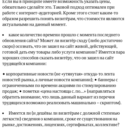
Если вы в принципе имеете возможность указать цены,
обязательно сделайте это. Таковой подход оптимален при
работе с интернет-аудиторией. Кроме этого стоит каким-то
образом разрешить понять визитёрам, что стоимости являются
актуальными на данный момент.
какое количество времени прошло с момента последнего
обновления сайта? Может ли визитёр сходу (либо достаточно
скоро) осознать, что он зашел на сайт живой, действующей,
готовой дать ему товары либо услуги компании? Имеется пара
хороших способов сказать визитёру, что он зашел на сайт
трудящейся компании:
• корпоративные новости (не «утянутая» откуда-то лента
новостей рынка, а личные новости компании); • баннеры с
ограниченными по времени акциями по стимулированию
продаж; • пометки «цена настояща с. по…» (направляться
обратить внимание, что лишь данный вариант из перечня
трудящихся возможно реализовать машинально – скриптом).
Имеется ли (и дешёвы ли визитёрам с должной степенью
легкости) сведения о компании, сроке ее существования на
рынке, достижениях, лицензиях, сертификатах, коллективе?