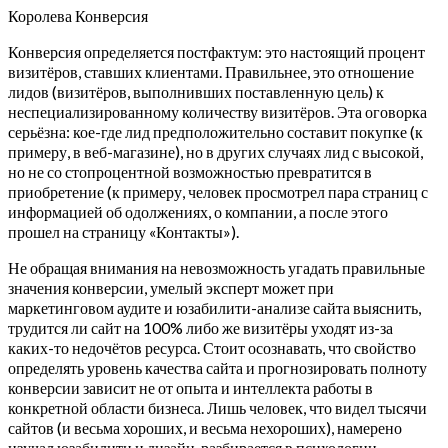
Королева Конверсия
Конверсия определяется постфактум: это настоящий процент
визитёров, ставших клиентами. Правильнее, это отношение
лидов (визитёров, выполнивших поставленную цель) к
неспециализированному количеству визитёров. Эта оговорка
серьёзна: кое-где лид предположительно составит покупке (к
примеру, в веб-магазине), но в других случаях лид с высокой,
но не со стопроцентной возможностью превратится в
приобретение (к примеру, человек просмотрел пара страниц с
информацией об одолжениях, о компании, а после этого
прошел на страницу «Контакты»).
Не обращая внимания на невозможность угадать правильные
значения конверсии, умелый эксперт может при
маркетинговом аудите и юзабилити-анализе сайта выяснить,
трудится ли сайт на 100% либо же визитёры уходят из-за
каких-то недочётов ресурса. Стоит осознавать, что свойство
определять уровень качества сайта и прогнозировать полноту
конверсии зависит не от опыта и интеллекта работы в
конкретной области бизнеса. Лишь человек, что видел тысячи
сайтов (и весьма хороших, и весьма нехороших), намерено
изучал юзабилити и дизайн, разбирается в психологии