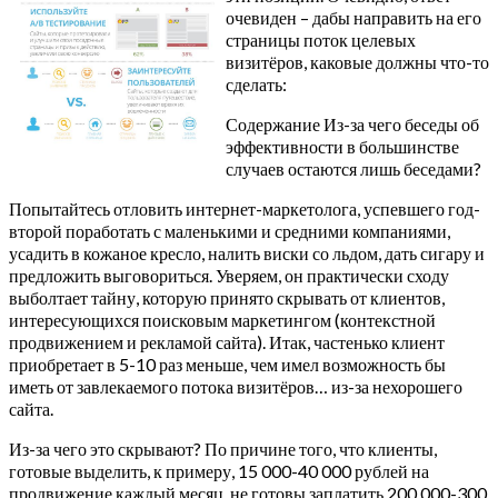
очевиден – дабы направить на его
страницы поток целевых
визитёров, каковые должны что-то
сделать:
Содержание Из-за чего беседы об
эффективности в большинстве
случаев остаются лишь беседами?
Попытайтесь отловить интернет-маркетолога, успевшего год-
второй поработать с маленькими и средними компаниями,
усадить в кожаное кресло, налить виски со льдом, дать сигару и
предложить выговориться. Уверяем, он практически сходу
выболтает тайну, которую принято скрывать от клиентов,
интересующихся поисковым маркетингом (контекстной
продвижением и рекламой сайта). Итак, частенько клиент
приобретает в 5-10 раз меньше, чем имел возможность бы
иметь от завлекаемого потока визитёров… из-за нехорошего
сайта.
Из-за чего это скрывают? По причине того, что клиенты,
готовые выделить, к примеру, 15 000-40 000 рублей на
продвижение каждый месяц, не готовы заплатить 200 000-300