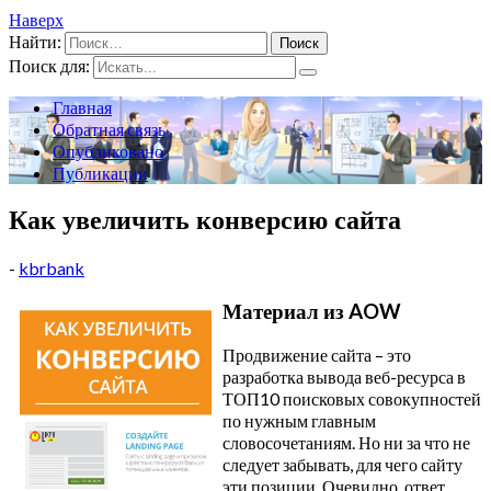
Наверх
Найти:
Поиск для:
Главная
Обратная связь
Опубликовано
Публикации
Как увеличить конверсию сайта
-
kbrbank
Материал из AOW
Продвижение сайта – это
разработка вывода веб-ресурса в
ТОП10 поисковых совокупностей
по нужным главным
словосочетаниям. Но ни за что не
следует забывать, для чего сайту
эти позиции. Очевидно, ответ