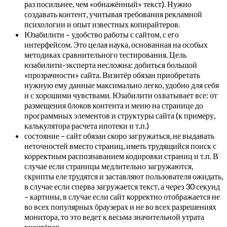
раз посильнее, чем «обнажённый» текст). Нужно
создавать контент, учитывая требования рекламной
психологии и опыт известных копирайтеров.
Юзабилити – удобство работы с сайтом, с его
интерфейсом. Это целая наука, основанная на особых
методиках сравнительного тестирования. Цель
юзабилити-эксперта несложна: добиться большой
«прозрачности» сайта. Визитёр обязан приобретать
нужную ему данные максимально легко, удобно для себя
и с хорошими чувствами. Юзабилити охватывает все: от
размещения блоков контента и меню на странице до
программных элементов и структуры сайта (к примеру,
калькулятора расчета ипотеки и т.п.)
состояние – сайт обязан скоро загружаться, не выдавать
неточностей вместо страниц, иметь трудящийся поиск с
корректным распознаванием кодировки страниц и т.п. В
случае если страницы медлительно загружаются,
скрипты еле трудятся и заставляют пользователя ожидать,
в случае если сперва загружается текст, а через 30 секунд
– картины, в случае если сайт корректно отображается не
во всех популярных браузерах и не во всех разрешениях
монитора, то это ведет к весьма значительной утрата
визитёров.