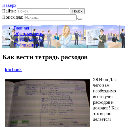
Наверх
Найти:
Поиск для:
Главная
Обратная связь
Опубликовано
Публикации
Как вести тетрадь расходов
-
kbrbank
28 Июн Для
чего вам
необходимо
вести учет
расходов и
доходов? Как
это верно
делается?