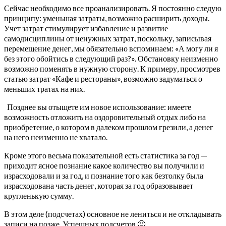
Сейчас необходимо все проанализировать. Я постоянно следую
принципу: уменьшая затраты, возможно расширить доходы.
Учет затрат стимулирует избавление и развитие
самодисциплины от ненужных затрат, поскольку, записывая
перемещение денег, мы обязательно вспоминаем: «А могу ли я
без этого обойтись в следующий раз?». Обстановку неизменно
возможно поменять в нужную сторону. К примеру, просмотрев
статью затрат «Кафе и рестораны», возможно задуматься о
меньших тратах на них.
Позднее вы отыщете им новое использование: имеете
возможность отложить на оздоровительный отдых либо на
приобретение, о котором в далеком прошлом грезили, а денег
на него неизменно не хватало.
Кроме этого весьма показательной есть статистика за год —
приходит ясное познание какое количество вы получили и
израсходовали и за год, и познание того как безтолку была
израсходована часть денег, которая за год образовывает
кругленькую сумму.
В этом деле (подсчетах) основное не лениться и не откладывать
записи на позже. Успешных подсчетов 🙂