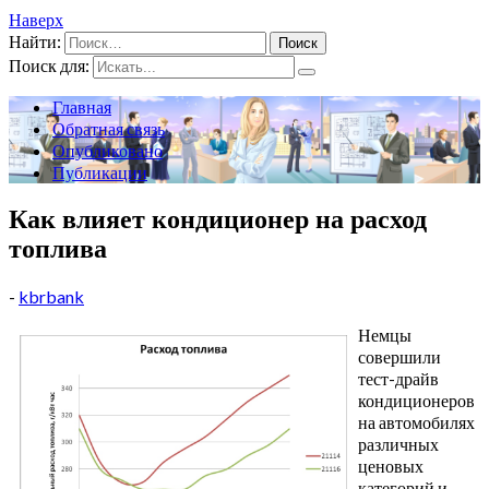
Наверх
Найти:
Поиск для:
Главная
Обратная связь
Опубликовано
Публикации
Как влияет кондиционер на расход
топлива
-
kbrbank
Немцы
совершили
тест-драйв
кондиционеров
на автомобилях
различных
ценовых
категорий и