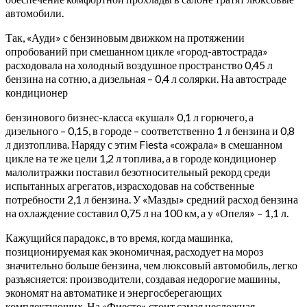
автомобили.
Так, «Ауди» с бензиновым движком на протяжении
опробований при смешанном цикле «город-автострада»
расходовала на холодный воздушное пространство 0,45 л
бензина на сотню, а дизельная – 0,4 л солярки. На автостраде
кондиционер
бензинового бизнес-класса «кушал» 0,1 л горючего, а
дизельного – 0,15, в городе – соответственно 1 л бензина и 0,8
л дизтоплива. Наряду с этим Fiesta «сожрала» в смешанном
цикле на те же цели 1,2 л топлива, а в городе кондиционер
малолитражки поставил безотносительный рекорд среди
испытанных агрегатов, израсходовав на собственные
потребности 2,1 л бензина. У «Мазды» средний расход бензина
на охлаждение составил 0,75 л на 100 км, а у «Опеля» – 1,1 л.
Кажущийся парадокс, в то время, когда машинка,
позиционируемая как экономичная, расходует на мороз
значительно больше бензина, чем люксовый автомобиль, легко
разъясняется: производители, создавая недорогие машины,
экономят на автоматике и энергосберегающих
комплектующих. На «Фиесте» стоит самая несложная