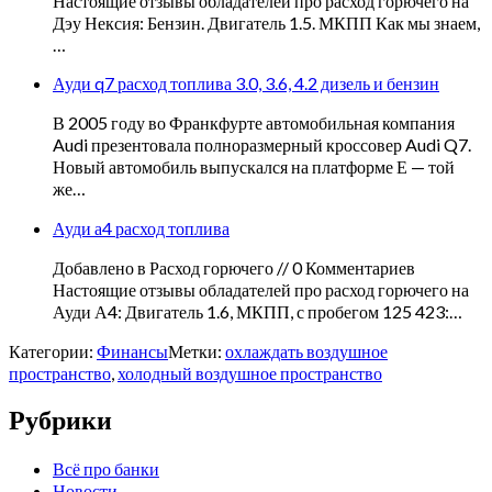
Настоящие отзывы обладателей про расход горючего на
Дэу Нексия: Бензин. Двигатель 1.5. МКПП Как мы знаем,
…
Ауди q7 расход топлива 3.0, 3.6, 4.2 дизель и бензин
В 2005 году во Франкфурте автомобильная компания
Audi презентовала полноразмерный кроссовер Audi Q7.
Новый автомобиль выпускался на платформе Е — той
же…
Ауди а4 расход топлива
Добавлено в Расход горючего // 0 Комментариев
Настоящие отзывы обладателей про расход горючего на
Ауди А4: Двигатель 1.6, МКПП, с пробегом 125 423:…
Категории:
Финансы
Метки:
охлаждать воздушное
пространство
,
холодный воздушное пространство
Рубрики
Всё про банки
Новости