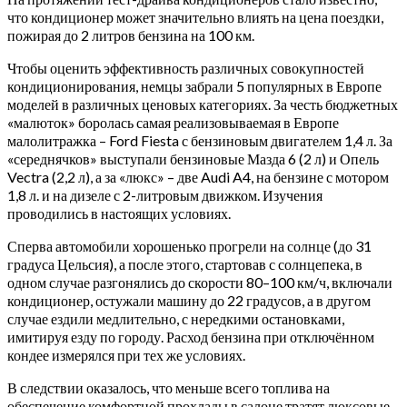
что кондиционер может значительно влиять на цена поездки,
пожирая до 2 литров бензина на 100 км.
Чтобы оценить эффективность различных совокупностей
кондиционирования, немцы забрали 5 популярных в Европе
моделей в различных ценовых категориях. За честь бюджетных
«малюток» боролась самая реализовываемая в Европе
малолитражка – Ford Fiesta с бензиновым двигателем 1,4 л.
За
«середнячков» выступали бензиновые Мазда 6 (2 л) и Опель
Vectra (2,2 л), а за «люкс» – две Audi A4, на бензине с мотором
1,8 л. и на дизеле с 2-литровым движком. Изучения
проводились в настоящих условиях.
Сперва автомобили хорошенько прогрели на солнце (до 31
градуса Цельсия), а после этого, стартовав с солнцепека, в
одном случае разгонялись до скорости 80–100 км/ч, включали
кондиционер, остужали машину до 22 градусов, а в другом
случае ездили медлительно, с нередкими остановками,
имитируя езду по городу. Расход бензина при отключённом
кондее измерялся при тех же условиях.
В следствии оказалось, что меньше всего топлива на
обеспечение комфортной прохлады в салоне тратят люксовые