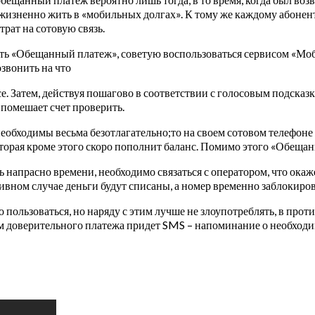
жизненно жить в «мобильных долгах». К тому же каждому абонент
рат на сотовую связь.
ать «Обещанный платеж», советую воспользоваться сервисом «М
звонить на что
е.
Затем, действуя пошагово в соответствии с голосовым подсказка
 помешает счет проверить.
 необходимы весьма безотлагательно;то на своем сотовом телефон
оторая кроме этого скоро пополнит баланс. Помимо этого «Обещ
рять напрасно времени, необходимо связаться с оператором, что о
ивном случае деньги будут списаны, а номер временно заблокиров
пользоваться, но наряду с этим лучше не злоупотреблять, в против
ем доверительного платежа придет SMS – напоминание о необходим