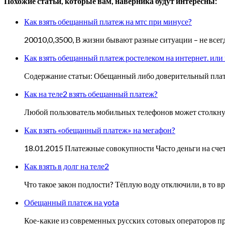
Похожие статьи, которые вам, наверника будут интересны:
Как взять обещанный платеж на мтс при минусе?
20010,0,3500, В жизни бывают разные ситуации – не всег
Как взять обещанный платеж ростелеком на интернет. или к
Содержание статьи: Обещанный либо доверительный плате
Как на теле2 взять обещанный платеж?
Любой пользователь мобильных телефонов может столкнуть
Как взять «обещанный платеж» на мегафон?
18.01.2015 Платежные совокупности Часто деньги на сч
Как взять в долг на теле2
Что такое закон подлости? Тёплую воду отключили, в то в
Обещанный платеж на yota
Кое-какие из современных русских сотовых операторов пр