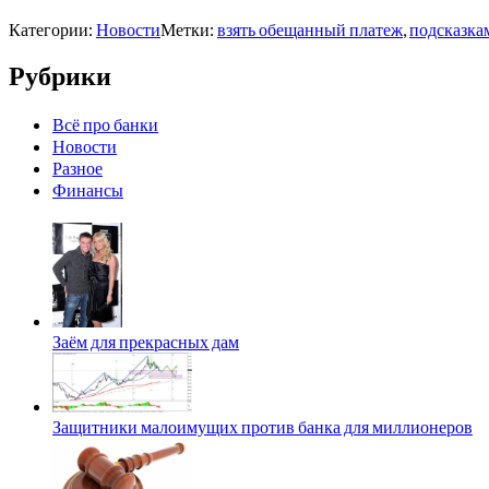
Категории:
Новости
Метки:
взять обещанный платеж
,
подсказкам
Рубрики
Всё про банки
Новости
Разное
Финансы
Заём для прекрасных дам
Защитники малоимущих против банка для миллионеров