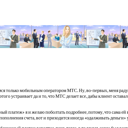
мся только мобильным оператором МТС. Ну, во-первых, меня раду
того устраивает да и то, что МТС делает все, дабы клиент остава
й платеж» я и желаю поболтать подробнее, потому, что сама ей во
ополнения счета, вот и приходится иногда «одалживать деньги» у
бещанный платеж вероятно лишь тогда, в то время, когда был воз