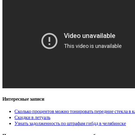
Интересные записи
Сколько процентов можно тонировать передние стекла в к
Скидки в летуаль
Узнать задолженность по штрафам гибдд в челябинске