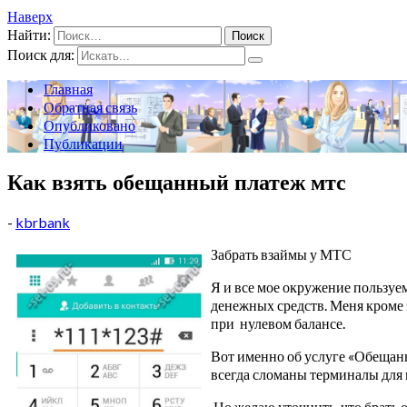
Наверх
Найти:
Поиск для:
Главная
Обратная связь
Опубликовано
Публикации
Как взять обещанный платеж мтс
-
kbrbank
Забрать взаймы у МТС
Я и все мое окружение пользуе
денежных средств. Меня кроме э
при нулевом балансе.
Вот именно об услуге «Обещанны
всегда сломаны терминалы для п
Но желаю уточнить, что брать о