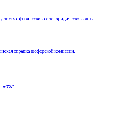
у листу с физического или юридического лица
нская справка шоферской комиссии.
ли 60%?