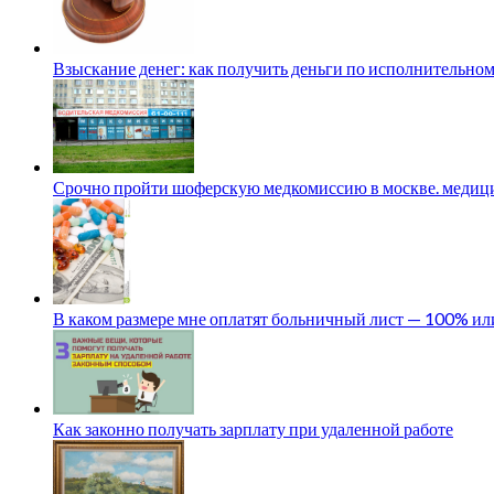
Взыскание денег: как получить деньги по исполнительном
Срочно пройти шоферскую медкомиссию в москве. медици
В каком размере мне оплатят больничный лист — 100% и
Как законно получать зарплату при удаленной работе