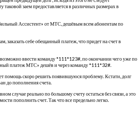
у таковой заем предоставляется в различных размерах в
обильный Ассистент» от МТС, дешёвым всем абонентам по
м, заказать себе обещанный платеж, что придет на счет в
е возможно ввести команду *111*123#, по окончании чего уже по
анный платеж МТС» дешёв и через команду *111*32#.
кажет помощь скоро решить появившуюся проблему. Кстати, долг
ан до пополнения счета.
ном случае реально по большому счету остаться без связи, а это
ости пополнить счет. Так что все предельно легко.