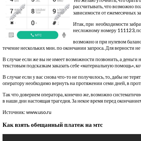
рассчитывать, что возможно по
зависимости от ежемесячных зат
Итак, при необходимости забр
несложному номеру 111123, по
возможно и при нулевом баланс
течение нескольких мин. по окончании запроса. Для верности не
В случае если же вы не имеет возможности позвонить, а деньги
текстовым подсказкам заказать себе «материальную помощь», к
В случае если у вас снова что-то не получилось, то, дабы не те
оператору необходимо вернуть на протяжении семи дней, в прот
Так что доверием оператора, конечно же, возможно систематично 
в наши дни настоящая трагедия. За некое время перед окончани
Источник: www.uso.ru
Как взять обещанный платеж на мтс