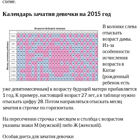
схеме.
Календарь зачатия девочки на 2015 год
В колонке слева
отыскать
возраст дамы.
Из-за
особенности
исчисления
возраста в
Китае
(рожденный
ребенок есть
уже девятимесячным) к возрасту будущей матери прибавляется
1 год. К примеру, настоящий возраст 27 лет, а в таблице нужно
отыскать цифру 28. Потом направляться отыскать месяц
зачатия в строчке по горизонтали.
На пересечении строчка с месяцем и столбца с возрастом
указаны знаки М (мужской) либо Ж (женский).
Особая диета для зачатия девочки