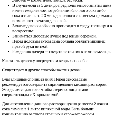
В случае если за 5 дней до предполагаемого зачатия дама
начнет ежедневное потребление яблочного сока либо
сока из сливы за 20 мин. до ночного сна, весьма громадна
возможность зачатия девочкой.
Зачатие девочки обычно происходит в среду, пятницу и в
воскресенье.
Заниматься любовью лучше под юный березкой.
Перед половым актом дама обязана обвязать мизинец
правой руки ниткой.
Рождению дочери — следствие зачатия в зимние месяцы.
Как зачать девочку посредством вторых способов
Существуют и другие способы зачатия дочки:
Влагалищные спринцевания. Перед сексом даме
рекомендуется совершить спринцевание кислым раствором.
Это делается для того, чтобы стереть с лица земли
сперматозоиды с Х-хромосомой.
Для изготовление данного раствора нужно развести 2 ложки
сока лимона в 1 литре кипяченой воды. Быть больше
концентрацию раствора страшно и угрожает ожогом