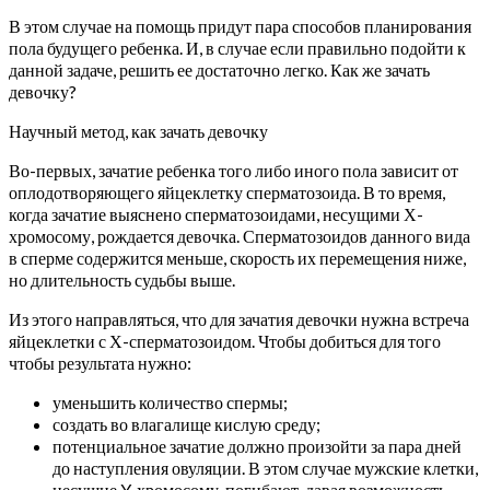
В этом случае на помощь придут пара способов планирования
пола будущего ребенка. И, в случае если правильно подойти к
данной задаче, решить ее достаточно легко. Как же зачать
девочку?
Научный метод, как зачать девочку
Во-первых, зачатие ребенка того либо иного пола зависит от
оплодотворяющего яйцеклетку сперматозоида. В то время,
когда зачатие выяснено сперматозоидами, несущими Х-
хромосому, рождается девочка. Сперматозоидов данного вида
в сперме содержится меньше, скорость их перемещения ниже,
но длительность судьбы выше.
Из этого направляться, что для зачатия девочки нужна встреча
яйцеклетки с Х-сперматозоидом. Чтобы добиться для того
чтобы результата нужно:
уменьшить количество спермы;
создать во влагалище кислую среду;
потенциальное зачатие должно произойти за пара дней
до наступления овуляции. В этом случае мужские клетки,
несущие Y-хромосому, погибают, давая возможность