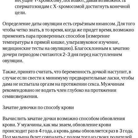
сперматозоидам с Х-хромосомой достигнуть конечной
цели.
Определение даты овуляции есть серьёзным нюансом. Для того
чтобы четко знать, в то время, когда же придет время, возможно
применять пара проверенных способов (измерение
температуры в прямой кишке, ультразвуковое изучение,
медицинские тесты на овуляцию). Благосклонным к зачатию
дочери периодом считаются 2-3 дня перед наступлением
овуляции.
Также, принято считать, что беременность дочкой наступит, в
случае если свести к минимуму предварительные ласки, чтобы
дама не испытала оргазм на протяжении секса. Мужчинам
рекомендовано не водить член глубоко на протяжении
семяизвержения.
Зачатие девочки по способу крови
Вычислить зачатие дочки возможно способом обновления
крови. У мужчины, как мы знаем, обновление крови
происходит раз в 4 года, а кровь дамы обновляется раз в 3 года.
Пол малыша будет совпадать с полом того из своих родителей,