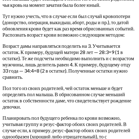
чья кровь на момент зачатия была более юный.
Тут нужно учесть, что в случае если был случай кровопотери
(донорство, операция, выкидыш, аборт, роды и пр.), то датой
обновления крови будет как раз время обрисованных событий.
Распознать возраст крови возможно следующим методом:
Возраст дамы направляться поделить на 3. Учитывается
остаток. К примеру, будущей матери 28 лет — 28:3=9 (1 в
остатке). Те же подсчеты необходимо выполнить и с возрастом
мужчины, лишь делитель равен 4. К примеру, будущему отцу
33 года — 34:4=8 (2 в остатке). Полученные остатки нужно
сравнить.
Пол того из своих родителей, чей остаток меньше и будет
определять пол малыша. В обрисованном случае меньший
остаток в собственности даме, что свидетельствует рождение
девочки.
Планировать пол будущего ребенка по крови возможно,
учитывая группу и резус-фактор обоих своих родителей. В
случае если, к примеру, резус-фактор обоих своих родителей
однообразен (хороший либо отрицательный), то с