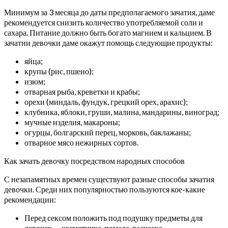
Минимум за 3 месяца до даты предполагаемого зачатия, даме
рекомендуется снизить количество употребляемой соли и
сахара. Питание должно быть богато магнием и кальцием. В
зачатии девочки даме окажут помощь следующие продукты:
яйца;
крупы (рис, пшено);
изюм;
отварная рыба, креветки и крабы;
орехи (миндаль, фундук, грецкий орех, арахис);
клубника, яблоки, груши, малина, мандарины, виноград;
мучные изделия, макароны;
огурцы, болгарский перец, морковь, баклажаны;
отварное мясо нежирных сортов.
Как зачать девочку посредством народных способов
С незапамятных времен существуют разные способы зачатия
девочки. Среди них популярностью пользуются кое-какие
рекомендации:
Перед сексом положить под подушку предметы для
девочек — косметичка, помада, расческа.