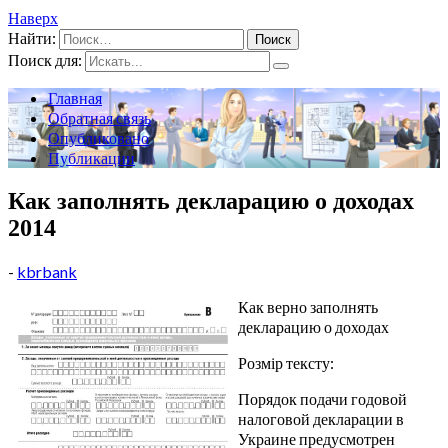
Наверх
Найти:
Поиск для:
Главная
Обратная связь
Опубликовано
Публикации
Как заполнять декларацию о доходах
2014
-
kbrbank
Как верно заполнять
декларацию о доходах
Розмір тексту:
Порядок подачи годовой
налоговой декларации в
Украине предусмотрен