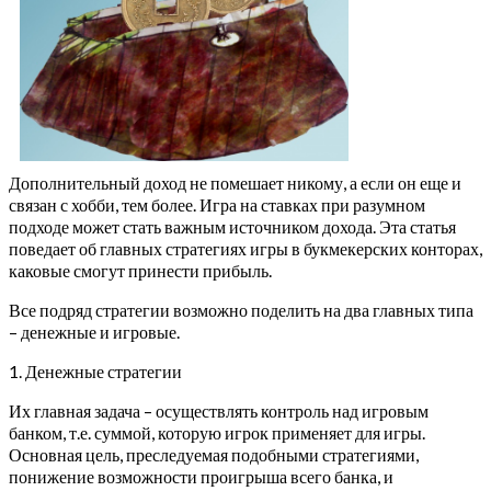
Дополнительный доход не помешает никому, а если он еще и
связан с хобби, тем более. Игра на ставках при разумном
подходе может стать важным источником дохода. Эта статья
поведает об главных стратегиях игры в букмекерских конторах,
каковые смогут принести прибыль.
Все подряд стратегии возможно поделить на два главных типа
– денежные и игровые.
1. Денежные стратегии
Их главная задача – осуществлять контроль над игровым
банком, т.е. суммой, которую игрок применяет для игры.
Основная цель, преследуемая подобными стратегиями,
понижение возможности проигрыша всего банка, и