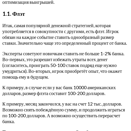
оптимизация выигрышей.
1.1. Флэт
Итак, самая популярной денежной стратегией, которая
употребляется в совокупности с другими, есть флэт. Игрок
обязан на каждое событие ставить однообразный размер
ставки. Значительно чаще это определенный процент от банка.
Эксперты советуют новичкам ставить не больше 1-2% банка.
Во-первых, это разрешит избежать утраты всех денег
(согласитесь, проиграть 50-100 ставок подряд еще нужно
умудриться). Во-вторых, игрок приобретёт опыт, что окажет
помощь ему в будущем.
К примеру, в случае если у вас банк 10000 американских
долларов, размер флэта составит 100-200 долларов.
К примеру, месяц закончился, у вас на счет 12 тыс. долларов.
Возможно снять побеждённую сумму, и продолжить играться
по 100-200 долларов. А возможно осуществить перерасчет
банка.