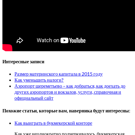
Интересные записи
Размер материнского капитала в 2015 году
Как уменьшить налоги?
Аэропорт шереметьево – как добраться, как доехать до
других аэропортов и вокзалов, услуги, справочная и
официальный сайт
Похожие статьи, которые вам, наверника будут интересны:
Как выиграть в букмекерской конторе
Как уже неоднократно подчеркивалось, букмекерская