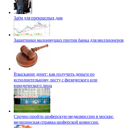
Заём для прекрасных дам
Защитники малоимущих против банка для миллионеров
Взыскание денег: как получить деньги по
исполнительному листу с физического или
юридического лица
Срочно пройти шоферскую медкомиссию в москве.
медицинская справка шоферской комиссии.