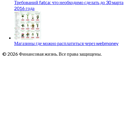
Требований fatca: что необходимо сделать до 30 марта
2016 года
Магазины где можно расплатиться через webmoney
© 2026 Финансовая жизнь. Все права защищены.