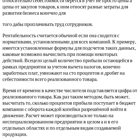
относительно себестоимости берется в учет не просто цены а
цены от закупов товаров, к ним относят разные затраты для
развития бизнеса конечно для
того дабы проплачивать труд сотрудников.
Рентабельность считается обычной если она сходится с
нормативами, установленными для всех компаний.
К примеру,
имеется установленные формулы для подсчетов таких данных,
каковые возможно вычислить при помощи некоторых
действий. Всецело целый количество прибыли остающейся в
рамках предприятия за учетом вычета налогов, конечно
заработных плат, умножают на сто процентов и дробят на
себестоимости всего реализованного товара.
Время от времени в качестве числителя подставляется цифра от
реализованного товара. Как раз таким методом, быть может,
высчитать то, сколько процентов прибыли поступает в бюджет
компании с оборота каждой копейки разрешённой войти в
движение. Расчет может производиться не только на
неспециализированном предприятии в целом а и в его
отдельных областях и по отдельным видам создаваемой
продукции.