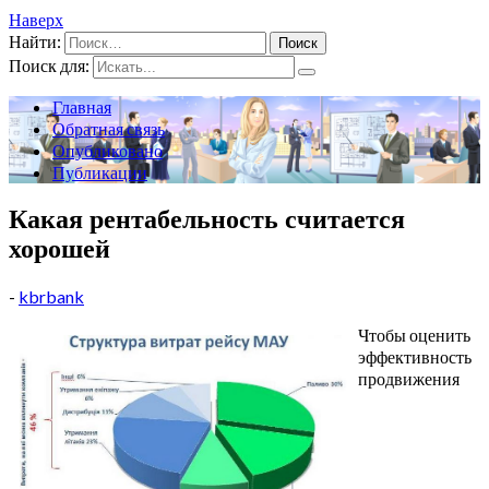
Наверх
Найти:
Поиск для:
Главная
Обратная связь
Опубликовано
Публикации
Какая рентабельность считается
хорошей
-
kbrbank
Чтобы оценить
эффективность
продвижения